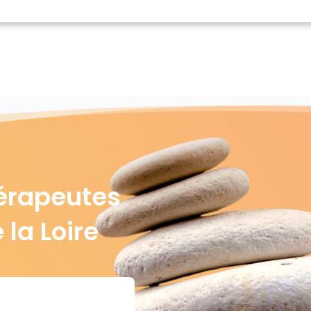
érapeutes
 la Loire