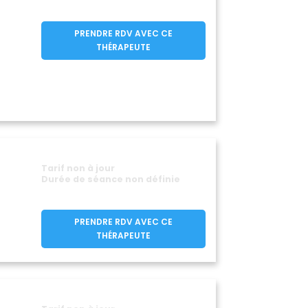
up-du-Dorat
(53290)
t-Mars-sur-la-Futaie
(53220)
PRENDRE RDV AVEC CE
THÉRAPEUTE
nt-Michel-de-la-Roë
(53350)
aint-Pierre-des-Nids
(53370)
ix
(53540)
omas-de-Courceriers
(53160)
oulgé-sur-Ouette
(53210)
aiges
Vautorte
(53480)
(53500)
Voutré
53160)
(53600)
Tarif non à jour
Durée de séance non définie
PRENDRE RDV AVEC CE
THÉRAPEUTE