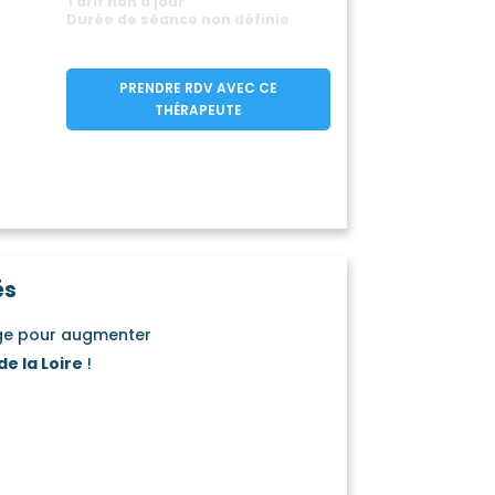
Tarif non à jour
Durée de séance non définie
PRENDRE RDV AVEC CE
THÉRAPEUTE
és
age pour augmenter
de la Loire
!