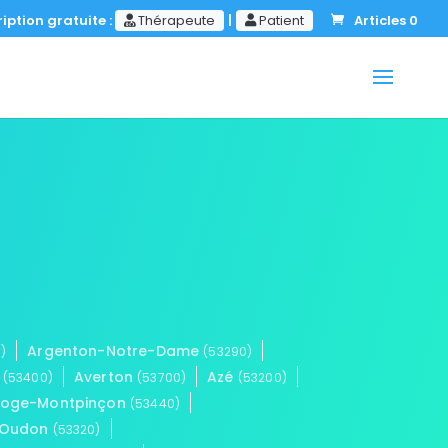
iption gratuite :
Thérapeute
|
Patient
Articles 0
Argenton-Notre-Dame
)
(53290)
e
Averton
Azé
(53400)
(53700)
(53200)
zoge-Montpinçon
(53440)
-Oudon
(53320)