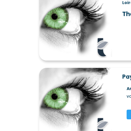
Loi
Th
Pay
A
vo