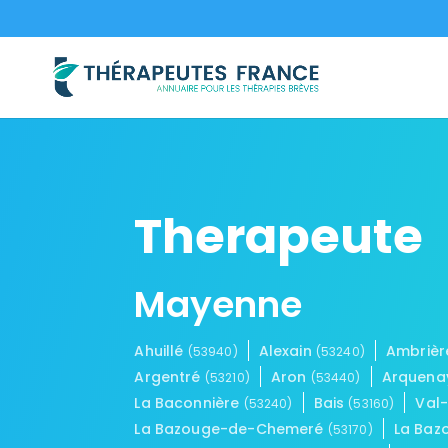
Therapeute
Mayenne
Ahuillé
Alexain
Ambrièr
(53940)
(53240)
Argentré
Aron
Arquen
(53210)
(53440)
La Baconnière
Bais
Val
(53240)
(53160)
La Bazouge-de-Chemeré
La Baz
(53170)