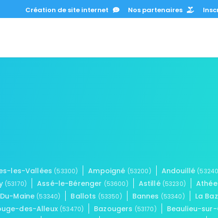
Création de site internet
Nos partenaires
Inscr
es-les-Vallées
Ampoigné
Andouillé
(53300)
(53200)
(53240
ay
Assé-le-Bérenger
Astillé
Athé
(53170)
(53600)
(53230)
-Du-Maine
Ballots
Bannes
La Ba
(53340)
(53350)
(53340)
ouge-des-Alleux
Bazougers
Beaulieu-sur
(53470)
(53170)