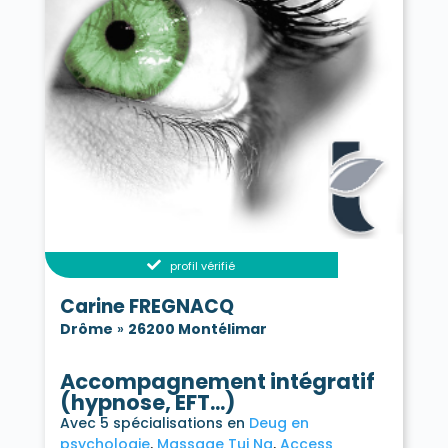
profil vérifié
Carine FREGNACQ
Drôme
»
26200 Montélimar
Accompagnement intégratif
(hypnose, EFT...)
Avec 5 spécialisations en
Deug en
psychologie
Massage Tui Na
Access