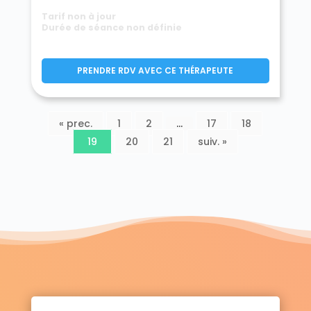
Tarif non à jour
Durée de séance non définie
PRENDRE RDV AVEC CE THÉRAPEUTE
« prec.
1
2
…
17
18
19
20
21
suiv. »