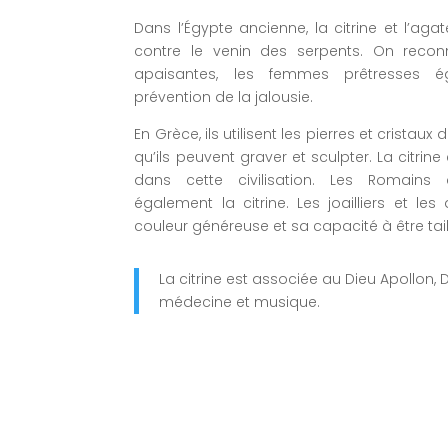
Dans l’Égypte ancienne, la citrine et l’ag
contre le venin des serpents. On reconn
apaisantes, les femmes prêtresses é
prévention de la jalousie.
En Grèce, ils utilisent les pierres et cristaux
qu’ils peuvent graver et sculpter. La citri
dans cette civilisation. Les Romains c
également la citrine. Les joailliers et les
couleur généreuse et sa capacité à être tail
La citrine est associée au Dieu Apollon, 
médecine et musique.