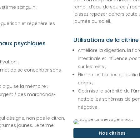
rempli d’eau de source / roch
système sanguin ;
laissez reposer dehors toute
journée au soleil.
-guérison et régénère les
Utilisations de la citrine
s maux psychiques
Améliore la digestion, la flor
intestinale et influence posit
ivation ;
sur les reins ;
permet de se concentrer sans
Élimine les toxines et purifie 
corps ;
et aiguise la mémoire ;
Optimise la sérénité de l’â
l’argent / des marchands»
nettoie les schémas de pe
négative.
qui désigne, non pas le citron,
 agrumes jaunes. Le terme
Nos citrines