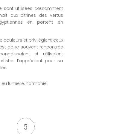
ate sont utilisées couramment
aît aux citrines des vertus
gyptiennes en portent en
 de couleurs et privilégient ceux
ne est donc souvent rencontrée
onnaissaient et utilisaient
 artistes l’apprécient pour sa
lée.
Dieu lumière, harmonie,
5