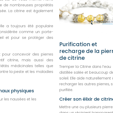
sède de nombreuses propriétés
sée. La citrine est également
le a toujours été populaire
t considérée comme un porte-
œil et pour se protéger des
Purification et
recharge de la pier
nt pour concevoir des pierres
de citrine
if citrine, mais aussi des
iétés médicinales telles que
Tremper la Citrine dans l’eau
contre la peste et les maladies
distillée salée et beaucoup d
soleil. Elle aide naturellement 
recharger les autres pierres, s
purifiée.
s maux physiques
Créer son élixir de citrin
ur les nausées et les
Mettre une ou plusieurs pierre
dans un récipient transparen