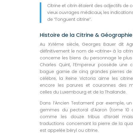
Citrine et citrin étaient des adjectifs d
vieux ouvrages médicaux, les indication
de “l’onguent citrine”.
Histoire de la Citrine & Géographie
Au XVIème siècle, Georges Bauer dit Agri
définitivement le nom de «citrine» à la citrin
concerne les biens du personnage le plus 
Charles Quint, l’Empereur possède une c
bague garnie de cinq grandes pierres de c
célèbre, la Reine Victoria aime les citrin
encore les parures et couronnes des m
celles du Luxembourg et de la Thaïlande.
Dans l’Ancien Testament par exemple, un 
gemmes du pectoral d’Aaron (tome 10 de
comme les douze tribus d’Israël mais 
traductions concernant la pierre de la quat
est appelée béryl ou citrine.