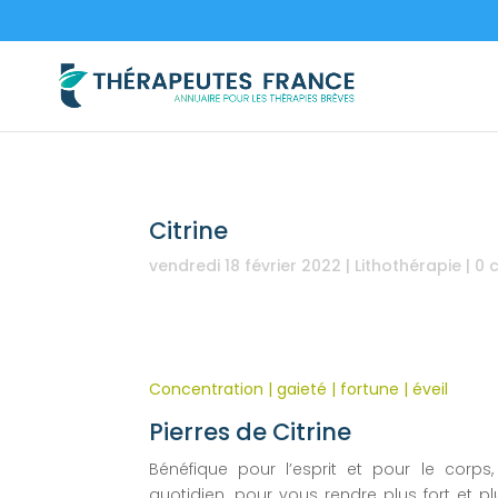
Citrine
vendredi 18 février 2022
|
Lithothérapie
|
0 
Concentration | gaieté | fortune | éveil
Pierres de Citrine
Bénéfique pour l’esprit et pour le cor
quotidien, pour vous rendre plus fort et 