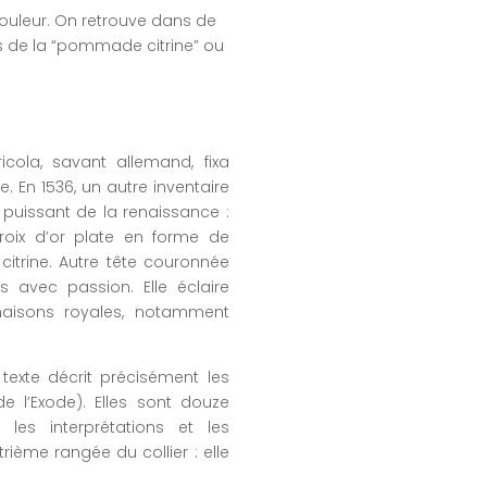
e couleur. On retrouve dans de
s de la “pommade citrine” ou
cola, savant allemand, fixa
e. En 1536, un autre inventaire
puissant de la renaissance :
roix d’or plate en forme de
itrine. Autre tête couronnée
es avec passion. Elle éclaire
aisons royales, notamment
texte décrit précisément les
 l’Exode). Elles sont douze
les interprétations et les
rième rangée du collier : elle