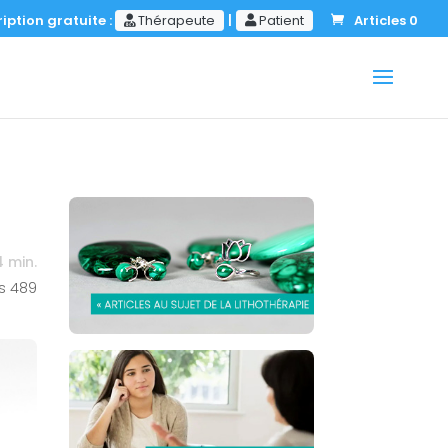
iption gratuite :
Thérapeute
|
Patient
Articles 0
4
min.
s
489