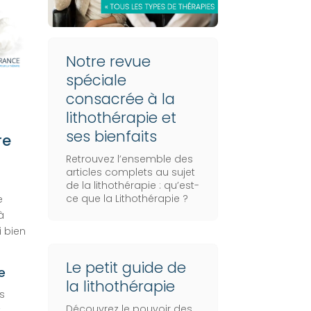
Notre revue
spéciale
consacrée à la
lithothérapie et
ses bienfaits
re
Retrouvez l’ensemble des
articles complets au sujet
de la lithothérapie :
qu’est-
ce que la Lithothérapie
?
e
à
i bien
Le petit guide de
e
la lithothérapie
s
Découvrez le pouvoir des
t