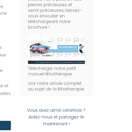
pierres précieuses et
e,
semi-précieuses, laissez-
 une
vous envouter en
téléchargeant notre
brochure !
e
ive
Télécharger notre petit
le
manuel lithothérapie
Voir notre article complet
me et
au sujet de la lithotherapie
nsées
Vous avez aimé cetarticle ?
Aidez-nous et partagez-le
maintenant !