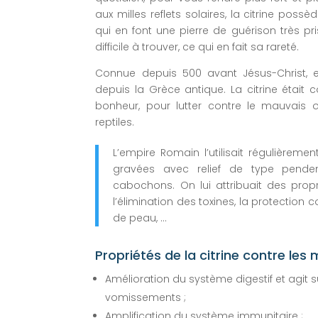
aux milles reflets solaires, la citrine pos
qui en font une pierre de guérison très pri
difficile à trouver, ce qui en fait sa rareté.
Connue depuis 500 avant Jésus-Christ, el
depuis la Grèce antique. La citrine étai
bonheur, pour lutter contre le mauvais 
reptiles.
L’empire Romain l’utilisait régulièreme
gravées avec relief de type pendent
cabochons. On lui attribuait des propr
l’élimination des toxines, la protection 
de peau, …
Propriétés de la citrine contre le
Amélioration du système digestif et agit s
vomissements ;
Amplification du système immunitaire ;