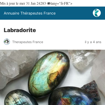
Mis à jour le mer 31 Jan 24
283
lang="fr-FR">
Annuaire Thérapeutes France
Labradorite
Therapeutes France
il y a 4 ans