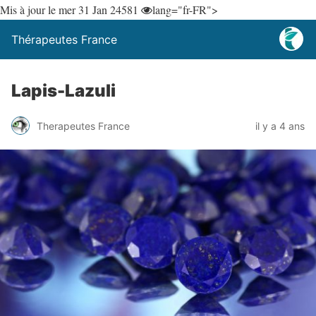
Mis à jour le mer 31 Jan 24
581
lang="fr-FR">
Thérapeutes France
Lapis-Lazuli
Therapeutes France
il y a 4 ans