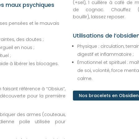
(+sel), 1 cuillère à café de m
 les maux psychiques
de cognac. Chauffez (
bouillir), laissez reposer.
ises pensées et le mauvais
Utilisations de l’obsidie
aintes, des doutes ;
Physique : circulation, terrai
orgueil en nous ;
digestif et inflammatoire ;
tuel ;
Émotionnel et spirituel : maî
ide à libérer les blocages.
de soi, volonté, force mental
calme.
faisant référence à “Obsius”,
Nos bracelets en Obsidie
 découverte pour la première
fabriquer des armes (couteaux,
dienne polie utilisée pour