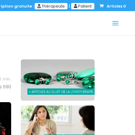
iption gratuite :
Thérapeute
|
Patient
Articles 0
4
min.
s
590