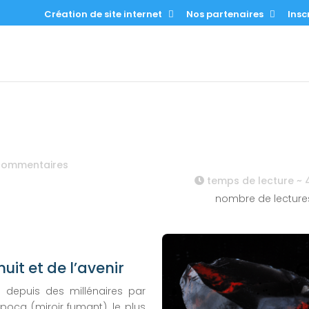
Création de site internet
Nos partenaires
Inscr
commentaires
temps de lecture ~
nombre de lecture
uit et de l’avenir
sé depuis des millénaires par
poca (miroir fumant), le plus