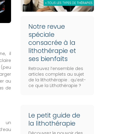
Notre revue
spéciale
consacrée à la
lithothérapie et
e, il
ses bienfaits
claire
 (peu
Retrouvez l’ensemble des
articles complets au sujet
rger
de la lithothérapie :
qu’est-
ser au
ce que la Lithothérapie
?
as de
Le petit guide de
la lithothérapie
s un
d’eau
Découvrez le pouvoir des