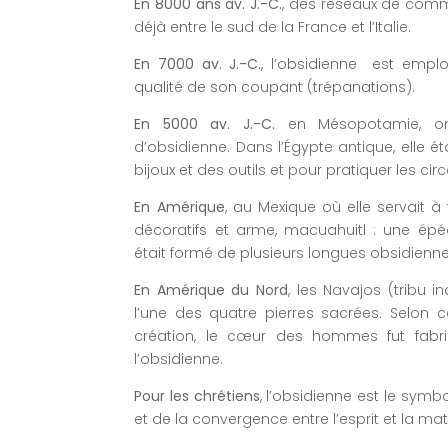
En 8000 ans av. J.-C.
, des réseaux de comme
déjà entre le sud de la France et l’Italie.
En 7000 av. J.-C.
, l’obsidienne est empl
qualité de son coupant (trépanations).
En 5000 av. J.-C.
en Mésopotamie, on
d’obsidienne. Dans l’Égypte antique, elle ét
bijoux et des outils et pour pratiquer les cir
En Amérique
, au Mexique où elle servait à f
décoratifs et arme, macuahuitl : une épé
était formé de plusieurs longues obsidienne
En Amérique du Nord
, les Navajos (tribu i
l’une des quatre pierres sacrées. Selon 
création, le cœur des hommes fut fabr
l’obsidienne.
Pour les chrétiens
, l’obsidienne est le symb
et de la convergence entre l’esprit et la mat