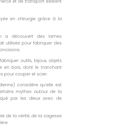
rce et de transport existent
oyée en chirurgie grâce à la
 a découvert des lames
ait utilisée pour fabriquer des
concisions.
abriquer outils, bijoux, objets
e en bois, dont le tranchant
s pour couper et scier.
ndienne) considère qu’elle est
certains mythes autour de la
iqué par les dieux avec de
ole de la vérité, de la sagesse
ière.