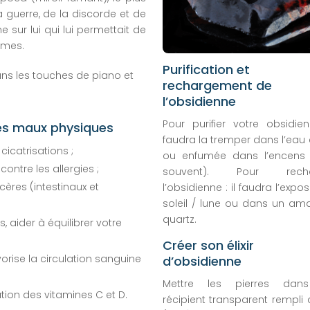
a guerre, de la discorde et de
ne sur lui qui lui permettait de
mmes.
Purification et
ans les touches de piano et
rechargement de
l’obsidienne
Pour purifier votre obsidienn
les maux physiques
faudra la tremper dans l’eau 
 cicatrisations ;
ou enfumée dans l’encens
contre les allergies ;
souvent). Pour recha
lcères (intestinaux et
l’obsidienne : il faudra l’expo
soleil / lune ou dans un am
quartz.
, aider à équilibrer votre
Créer son élixir
vorise la circulation sanguine
d’obsidienne
Mettre les pierres dan
ion des vitamines C et D.
récipient transparent rempli 