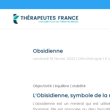
Obsidienne
vendredi 18 février 2022
|
Lithothérapie
|
0 
Objectivité | équilibre | stabilité
L’Obisidienne, symbole de la n
L’obsidienne est un minéral qui est utili
l’homme. Elle est associée au dieu Tezcatli