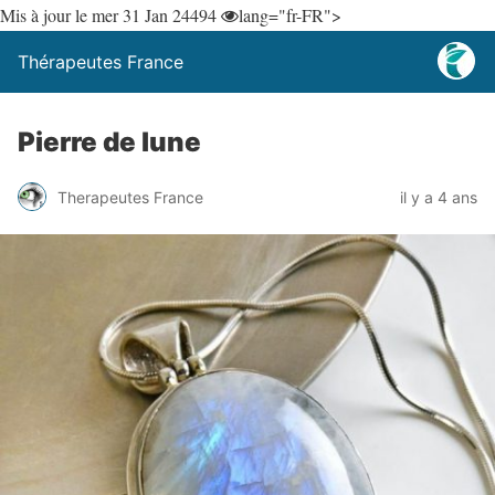
Mis à jour le mer 31 Jan 24
494
lang="fr-FR">
Thérapeutes France
Pierre de lune
Therapeutes France
il y a 4 ans