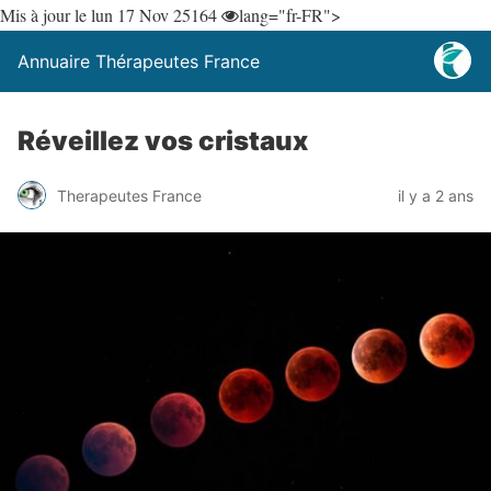
Mis à jour le lun 17 Nov 25
164
lang="fr-FR">
Annuaire Thérapeutes France
Réveillez vos cristaux
Therapeutes France
il y a 2 ans