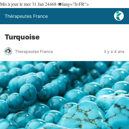
Mis à jour le mer 31 Jan 24
468
lang="fr-FR">
Thérapeutes France
Turquoise
Therapeutes France
il y a 4 ans