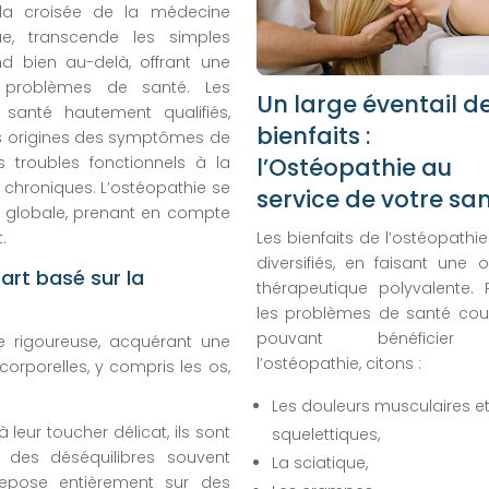
à la croisée de la médecine
que, transcende les simples
nd bien au-delà, offrant une
e problèmes de santé. Les
Un large éventail d
santé hautement qualifiés,
bienfaits :
s origines des symptômes de
es troubles fonctionnels à la
l’Ostéopathie au
u chroniques. L’ostéopathie se
service de votre sa
 globale, prenant en compte
.
Les bienfaits de l’ostéopathi
diversifiés, en faisant une o
art basé sur la
thérapeutique polyvalente. 
les problèmes de santé cou
pouvant bénéficie
 rigoureuse, acquérant une
l’ostéopathie, citons :
orporelles, y compris les os,
.
Les douleurs musculaires e
 leur toucher délicat, ils sont
squelettiques,
des déséquilibres souvent
La sciatique,
 repose entièrement sur des