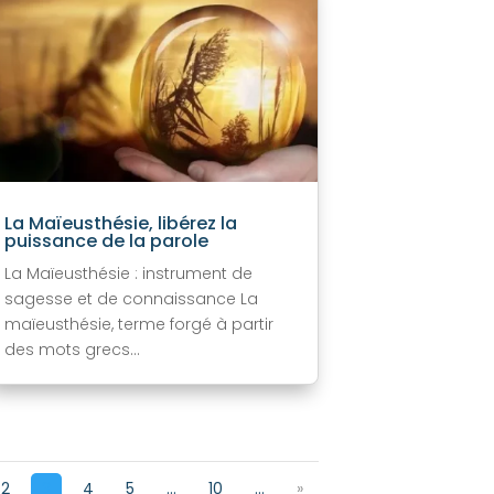
La Maïeusthésie, libérez la
puissance de la parole
La Maïeusthésie : instrument de
sagesse et de connaissance La
maïeusthésie, terme forgé à partir
des mots grecs...
2
3
4
5
...
10
...
»