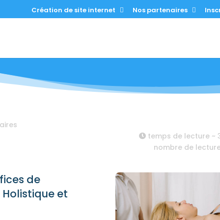
Création de site internet
Nos partenaires
Inscr
aires
temps de lecture ~
nombre de lectur
fices de
Holistique et