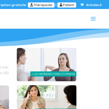
iption gratuite :
Thérapeute
|
Patient
Articles 0
3
min.
es
182