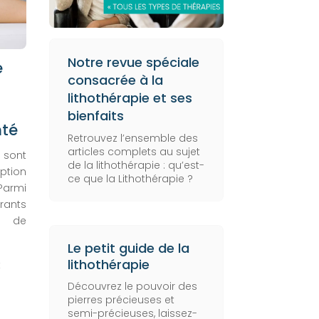
Notre revue spéciale
e
consacrée à la
lithothérapie et ses
bienfaits
nté
Retrouvez l’ensemble des
articles complets au sujet
e sont
de la lithothérapie :
qu’est-
ption
ce que la Lithothérapie
?
Parmi
rants
r de
Le petit guide de la
lithothérapie
t
Découvrez le pouvoir des
pierres précieuses et
semi-précieuses, laissez-