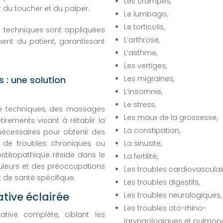
Les crampes,
 du toucher et du palper.
Le lumbago,
Le torticolis,
es techniques sont appliquées
L’arthrose,
ent du patient, garantissant
L’asthme,
Les vertiges,
s : une solution
Les migraines,
L’insomnie,
Le stress,
de techniques, des massages
Les maux de la grossesse,
tirements visant à rétablir la
La constipation,
 nécessaires pour obtenir des
s de troubles chroniques ou
La sinusite,
ostéopathique réside dans le
La fertilité,
ouleurs et des préoccupations
Les troubles cardiovasculai
 de santé spécifique.
Les troubles digestifs,
tive éclairée
Les troubles neurologiques,
Les troubles oto-rhino-
ative complète, ciblant les
laryngologiques et pulmona