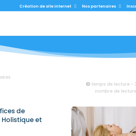
Création de site internet
Nos partenaires
Inscr
aires
temps de lecture ~
nombre de lectur
fices de
Holistique et