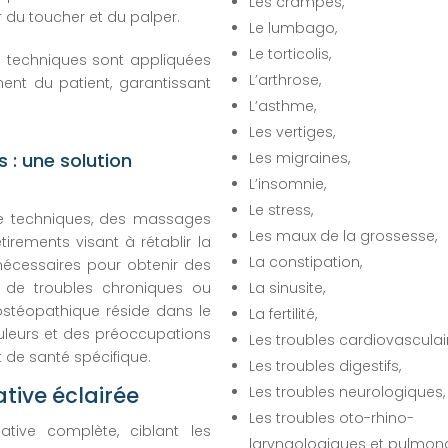
Les crampes,
 du toucher et du palper.
Le lumbago,
Le torticolis,
es techniques sont appliquées
L’arthrose,
ent du patient, garantissant
L’asthme,
Les vertiges,
s : une solution
Les migraines,
L’insomnie,
Le stress,
de techniques, des massages
Les maux de la grossesse,
tirements visant à rétablir la
La constipation,
 nécessaires pour obtenir des
s de troubles chroniques ou
La sinusite,
ostéopathique réside dans le
La fertilité,
ouleurs et des préoccupations
Les troubles cardiovasculai
 de santé spécifique.
Les troubles digestifs,
tive éclairée
Les troubles neurologiques,
Les troubles oto-rhino-
ative complète, ciblant les
laryngologiques et pulmona