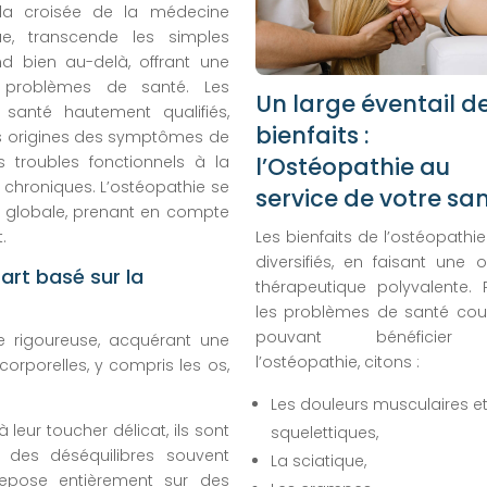
à la croisée de la médecine
que, transcende les simples
nd bien au-delà, offrant une
e problèmes de santé. Les
Un large éventail d
santé hautement qualifiés,
bienfaits :
s origines des symptômes de
es troubles fonctionnels à la
l’Ostéopathie au
u chroniques. L’ostéopathie se
service de votre sa
 globale, prenant en compte
.
Les bienfaits de l’ostéopathi
diversifiés, en faisant une o
art basé sur la
thérapeutique polyvalente. 
les problèmes de santé cou
pouvant bénéficie
 rigoureuse, acquérant une
l’ostéopathie, citons :
orporelles, y compris les os,
.
Les douleurs musculaires e
 leur toucher délicat, ils sont
squelettiques,
des déséquilibres souvent
La sciatique,
 repose entièrement sur des