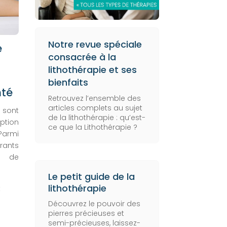
Notre revue spéciale
e
consacrée à la
lithothérapie et ses
bienfaits
nté
Retrouvez l’ensemble des
articles complets au sujet
e sont
de la lithothérapie :
qu’est-
ption
ce que la Lithothérapie
?
Parmi
rants
r de
Le petit guide de la
lithothérapie
t
Découvrez le pouvoir des
pierres précieuses et
semi-précieuses, laissez-