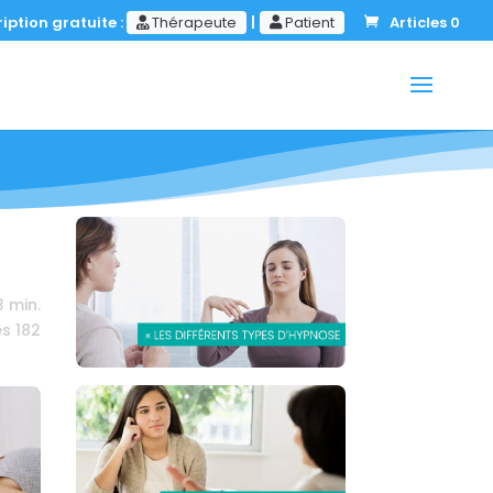
iption gratuite :
Thérapeute
|
Patient
Articles 0
3
min.
es
182