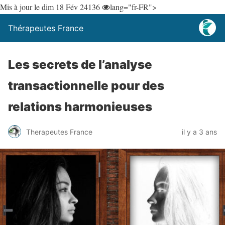
Mis à jour le dim 18 Fév 24
136
lang="fr-FR">
Thérapeutes France
Les secrets de l’analyse
transactionnelle pour des
relations harmonieuses
Therapeutes France
il y a 3 ans