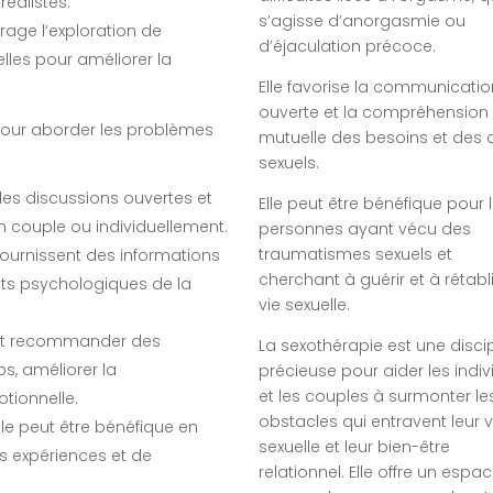
réalistes.
s’agisse d’anorgasmie ou
urage l’exploration de
d’éjaculation précoce.
lles pour améliorer la
Elle favorise la communicatio
ouverte et la compréhension
 pour aborder les problèmes
mutuelle des besoins et des d
sexuels.
 des discussions ouvertes et
Elle peut être bénéfique pour 
n couple ou individuellement.
personnes ayant vécu des
traumatismes sexuels et
fournissent des informations
cherchant à guérir et à rétabli
ects psychologiques de la
vie sexuelle.
vent recommander des
La sexothérapie est une discip
ps, améliorer la
précieuse pour aider les indiv
et les couples à surmonter le
tionnelle.
obstacles qui entravent leur v
lle peut être bénéfique en
sexuelle et leur bien-être
s expériences et de
relationnel. Elle offre un espa