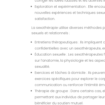
corriger les idées fausses et les attentes ir
Exploration et expérimentation : Elle enco
nouvelles expériences et techniques sexue
satisfaction.
La sexothérapie utilise diverses méthodes
sexuels et relationnels :
Entretiens thérapeutiques : Ils impliquent
confidentielles avec un sexothérapeute, e
Éducation sexuelle : Les sexothérapeutes 
sur l’anatomie, la physiologie et les asp
sexualité.
Exercices et tâches à domicile : Ils peu
exercices spécifiques pour explorer le cor
communication ou renforcer l’intimité émo
Thérapie de groupe : Dans certains cas, e
permettant aux individus de partager leur
bénéficier du soutien mutuel.