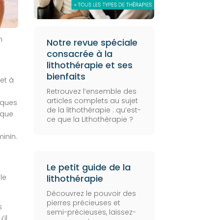
n
Notre revue spéciale
consacrée à la
lithothérapie et ses
bienfaits
et à
Retrouvez l’ensemble des
articles complets au sujet
iques
de la lithothérapie :
qu’est-
s que
ce que la Lithothérapie
?
inin.
Le petit guide de la
lithothérapie
le
Découvrez le pouvoir des
pierres précieuses et
s
semi-précieuses, laissez-
’il