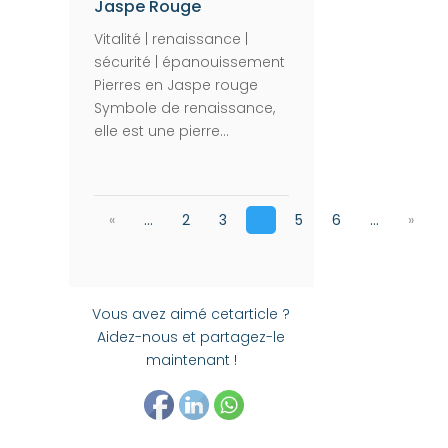
Jaspe Rouge
Vitalité | renaissance |
sécurité | épanouissement
Pierres en Jaspe rouge
Symbole de renaissance,
elle est une pierre...
«
...
2
3
4
5
6
...
»
Vous avez aimé cetarticle ?
Aidez-nous et partagez-le
maintenant !