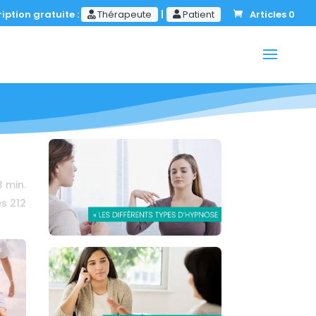
iption gratuite :
Thérapeute
|
Patient
Articles 0
3
min.
es
212