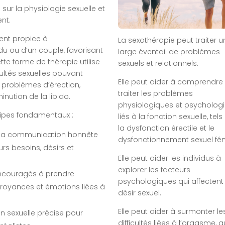
r la physiologie sexuelle et
nt.
ent propice à
La sexothérapie peut traiter u
du ou d’un couple, favorisant
large éventail de problèmes
te forme de thérapie utilise
sexuels et relationnels.
ultés sexuelles pouvant
Elle peut aider à comprendre 
es problèmes d’érection,
traiter les problèmes
inution de la libido.
physiologiques et psycholog
ncipes fondamentaux :
liés à la fonction sexuelle, tel
la dysfonction érectile et le
 la communication honnête
dysfonctionnement sexuel fém
rs besoins, désirs et
Elle peut aider les individus à
explorer les facteurs
 encouragés à prendre
psychologiques qui affectent 
croyances et émotions liées à
désir sexuel.
Elle peut aider à surmonter le
on sexuelle précise pour
difficultés liées à l’orgasme, qu