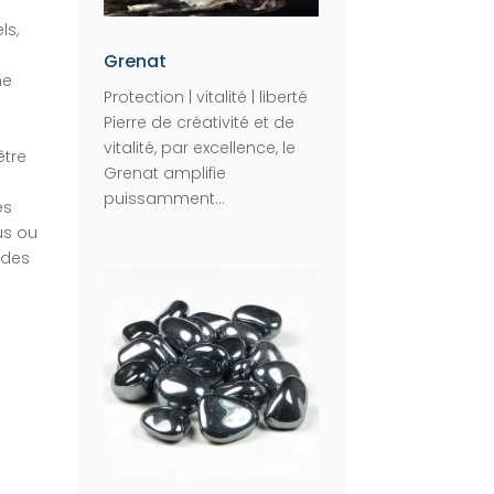
ls,
Grenat
ne
Protection | vitalité | liberté
Pierre de créativité et de
vitalité, par excellence, le
être
Grenat amplifie
puissamment...
es
us ou
 des