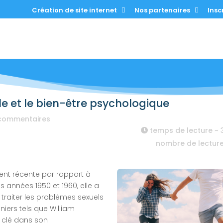
Création de site internet
Nos partenaires
Inscr
le et le bien-être psychologique
commentaires
temps de lecture ~
nombre de lectur
ment récente par rapport à
 années 1950 et 1960, elle a
raiter les problèmes sexuels
niers tels que William
e clé dans son