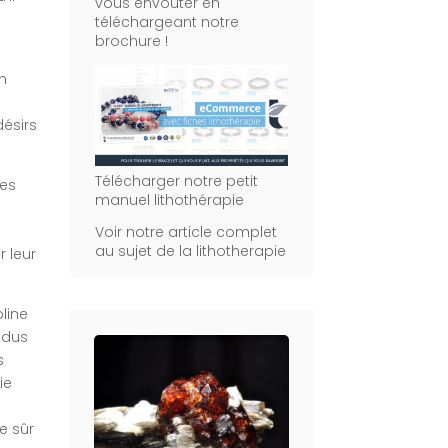
vous envouter en
téléchargeant notre
brochure !
n
ésirs
Télécharger notre petit
les
manuel lithothérapie
Voir notre article complet
au sujet de la lithotherapie
r leur
line
idus
s
ie
ce sûr