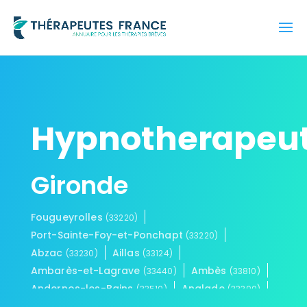
Hypnotherapeu
Gironde
Fougueyrolles
(33220)
Port-Sainte-Foy-et-Ponchapt
(33220)
Abzac
Aillas
(33230)
(33124)
Ambarès-et-Lagrave
Ambès
(33440)
(33810)
Andernos-les-Bains
Anglade
(33510)
(33390)
Arbanats
Arbis