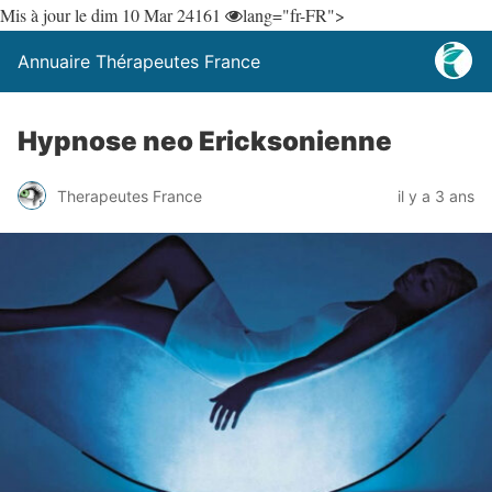
Mis à jour le dim 10 Mar 24
161
lang="fr-FR">
Annuaire Thérapeutes France
Hypnose neo Ericksonienne
Therapeutes France
il y a 3 ans