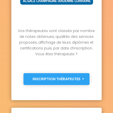
Weyer 67320
Weyersheim 67720
Wickersheim-Wilshausen 67270
Wildersbach 67130
Willgottheim 67370
Wilwisheim 67270
Wimmenau 67290
Windstein 67110
Wingen 67510
Wingen-sur-Moder 67290
Vos thérapeutes sont classés par nombre
Wingersheim 67170
Wintershouse 67590
de notes obtenues, qualités des services
Wintzenbach 67470
proposés, affichage de leurs diplômes et
Wintzenheim-Kochersberg 67370
certifications puis, par date d’inscription.
Wisches 67130
Wissembourg 67160
Vous êtes thérapeute ?
Witternheim 67230
Wittersheim 67670
Wittisheim 67820
Wiwersheim 67370
Wœrth 67360
Wolfisheim 67202
Wolfskirchen 67260
Wolschheim 67700
Wolxheim 67120
Zehnacker 67310
INSCRIPTION THÉRAPEUTES
Zeinheim 67310
Zellwiller 67140
Zinswiller 67110
Zittersheim 67290
Zœbersdorf 67270