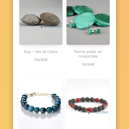
Boji – Isis et Osiris
Pierre plate en
malachite
139,90
€
34,90
€