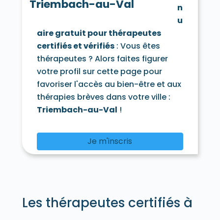
Eschbach 67360
Eschbourg 67320
Triembach-au-Val
n
Eschwiller 67320
Ettendorf 67350
u
Eywiller 67320
Fegersheim 67640
Fessenheim-le-Bas 67117
Flexbourg 67310
aire gratuit pour thérapeutes
Forstfeld 67480
Forstheim 67580
certifiés et vérifiés
: Vous êtes
Fort-Louis 67480
Fouchy 67220
thérapeutes ? Alors faites figurer
Fouday 67130
Friedolsheim 67490
votre profil sur cette page pour
Friesenheim 67860
Frœschwiller 67360
favoriser l'accès au bien-être et aux
Frohmuhl 67290
Furchhausen 67700
Furdenheim 67117
Gambsheim 67760
thérapies brèves dans votre ville :
Geispolsheim 67118
Geiswiller 67270
Triembach-au-Val
!
Gerstheim 67150
Gertwiller 67140
Geudertheim 67170
Gingsheim 67270
Gœrlingen 67320
Gœrsdorf 67360
Je m'inscris
Gottenhouse 67700
Gottesheim 67490
Gougenheim 67270
Goxwiller 67210
Grandfontaine 67130
Grassendorf 67350
Grendelbruch 67190
Gresswiller 67190
Gries 67240
Griesheim-près-Molsheim 67870
Les thérapeutes certifiés à
Griesheim-sur-Souffel 67370
Gumbrechtshoffen 67110