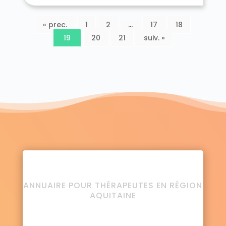
« prec.
1
2
…
17
18
19
20
21
suiv. »
ANNUAIRE POUR THÉRAPEUTES EN RÉGION
AQUITAINE