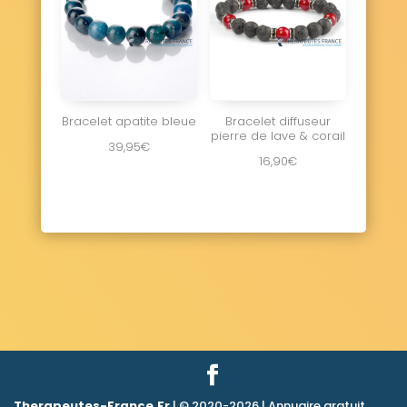
Bracelet apatite bleue
Bracelet diffuseur
pierre de lave & corail
39,95
€
16,90
€
Therapeutes-France.Fr
| © 2020-2026 | Annuaire gratuit