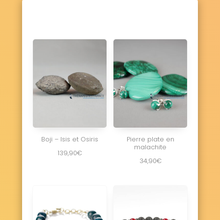
Boji – Isis et Osiris
Pierre plate en
malachite
139,90
€
34,90
€