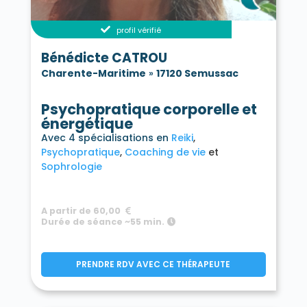
profil vérifié
Bénédicte CATROU
Charente-Maritime
»
17120 Semussac
Psychopratique corporelle et
énergétique
Avec 4 spécialisations en
Reiki
Psychopratique
Coaching de vie
Sophrologie
A partir de 60,00
Durée de séance ~55 min.
PRENDRE RDV AVEC CE THÉRAPEUTE