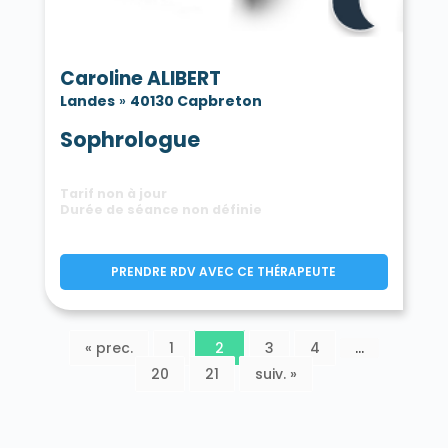
Caroline ALIBERT
Landes
»
40130 Capbreton
Sophrologue
Tarif non à jour
Durée de séance non définie
PRENDRE RDV AVEC CE THÉRAPEUTE
« prec.
1
2
3
4
…
20
21
suiv. »