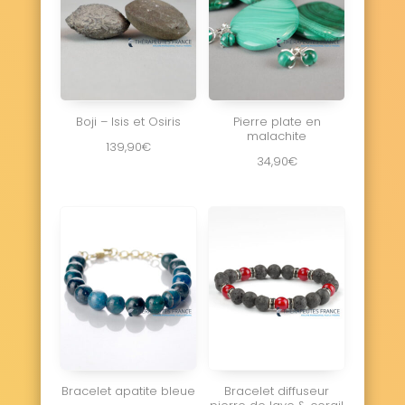
Boji – Isis et Osiris
Pierre plate en
malachite
139,90
€
34,90
€
Bracelet apatite bleue
Bracelet diffuseur