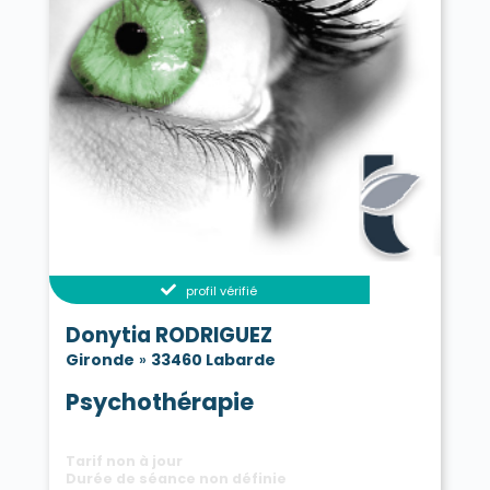
profil vérifié
Donytia RODRIGUEZ
Gironde
»
33460 Labarde
Psychothérapie
Tarif non à jour
Durée de séance non définie