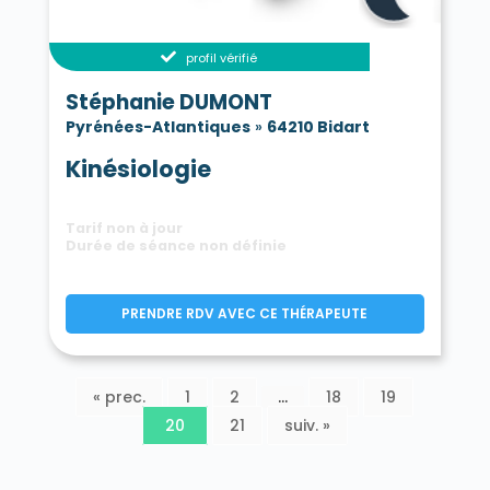
profil vérifié
Stéphanie DUMONT
Pyrénées-Atlantiques
»
64210 Bidart
Kinésiologie
Tarif non à jour
Durée de séance non définie
PRENDRE RDV AVEC CE THÉRAPEUTE
« prec.
1
2
…
18
19
20
21
suiv. »