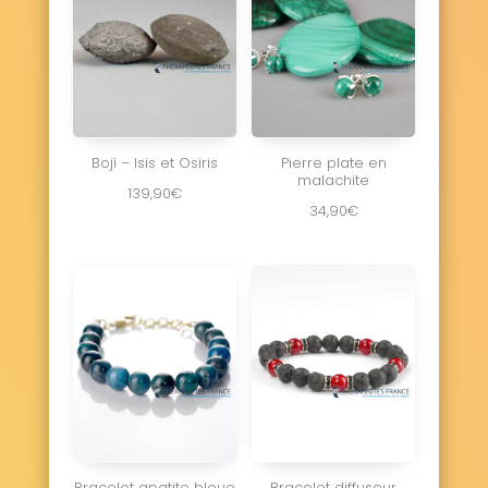
Boji – Isis et Osiris
Pierre plate en
malachite
139,90
€
34,90
€
Bracelet apatite bleue
Bracelet diffuseur