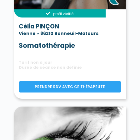
profil vérifié
Célia PINÇON
Vienne
»
86210 Bonneuil-Matours
Somatothérapie
Tarif non à jour
Durée de séance non définie
PRENDRE RDV AVEC CE THÉRAPEUTE