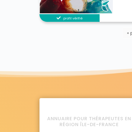
profil vérifié
« 
ANNUAIRE POUR THÉRAPEUTES EN
RÉGION ÎLE-DE-FRANCE