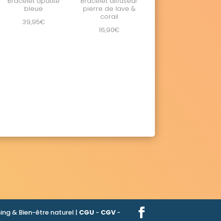
Bracelet apatite
Bracelet diffuseur
bleue
pierre de lave &
corail
39,95
€
16,90
€
ng & Bien-être naturel |
CGU
-
CGV
-