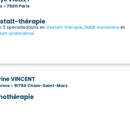
is
»
75011 Paris
stalt-thérapie
c 3 spécialisations en
Gestalt-thérapie
EMDR Humaniste
talt-praticienne
rine VINCENT
onne
»
91780 Chalo-Saint-Mars
thothérapie