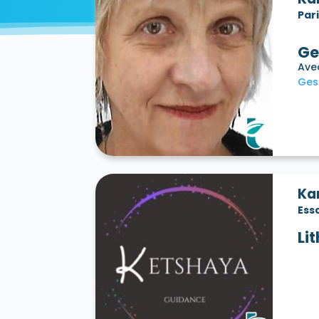
Par
Ge
Ave
Ges
Ka
Ess
Li