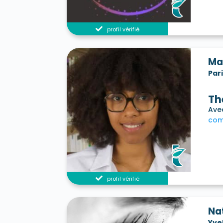
profil vérifié
Ma
Par
Th
Avec
com
profil vérifié
Na
Yve