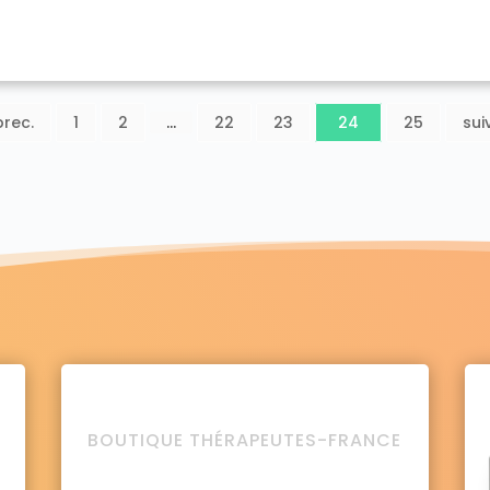
prec.
1
2
…
22
23
24
25
suiv
BOUTIQUE THÉRAPEUTES-FRANCE