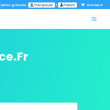
iption gratuite :
Thérapeute
|
Patient
Articles 0
ce.Fr