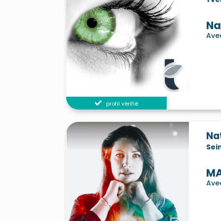
Na
Avec
profil vérifié
Na
Sei
MA
Ave