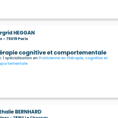
rgrid HEGGAN
is
»
75019 Paris
érapie cognitive et comportementale
 1 spécialisation en
Praticienne en thérapie, cognitive et
portementale
thalie BERNHARD
lines
»
78150 Le Chesnay