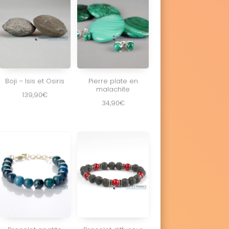
Boji – Isis et Osiris
Pierre plate en
malachite
139,90
€
34,90
€