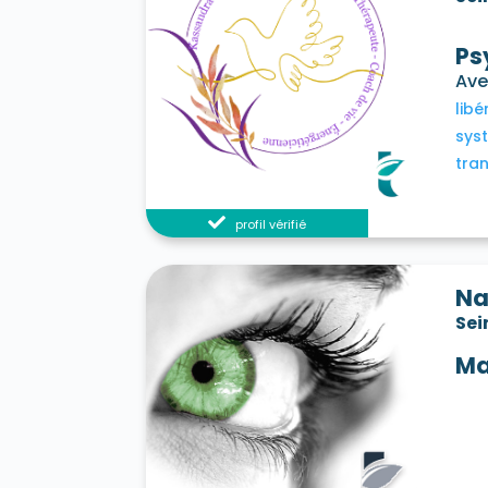
Ps
Ave
libé
sys
tra
profil vérifié
Na
Sei
Ma