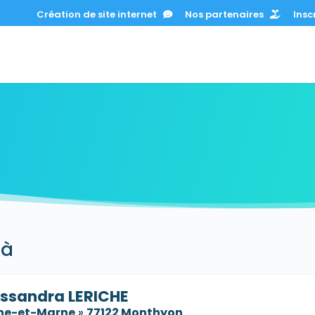
Création de site internet
Nos partenaires
Inscr
 à
ssandra LERICHE
ne-et-Marne
»
77122 Monthyon