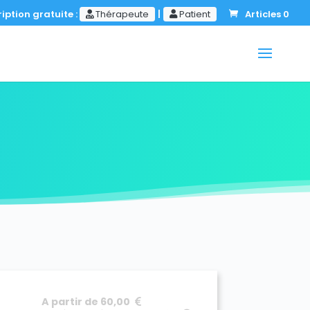
iption gratuite :
Thérapeute
|
Patient
Articles 0
A partir de 60,00