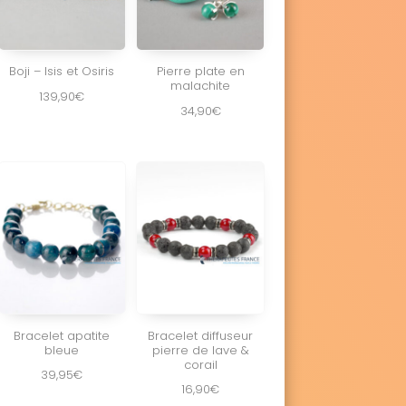
Boji – Isis et Osiris
Pierre plate en
malachite
139,90
€
34,90
€
Bracelet apatite
Bracelet diffuseur
bleue
pierre de lave &
corail
39,95
€
16,90
€