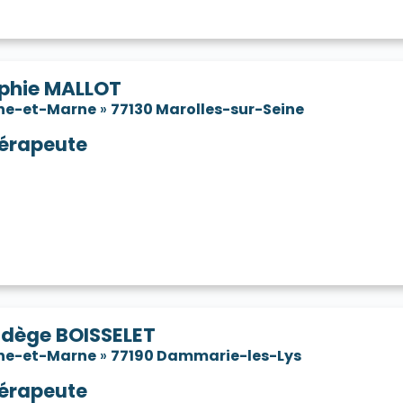
phie MALLOT
ne-et-Marne
»
77130 Marolles-sur-Seine
érapeute
dège BOISSELET
ne-et-Marne
»
77190 Dammarie-les-Lys
érapeute