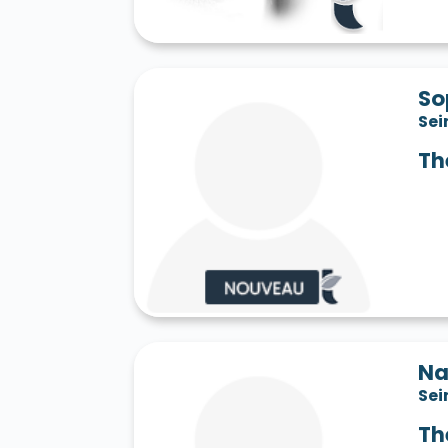
So
Sei
Th
Na
Sei
Th