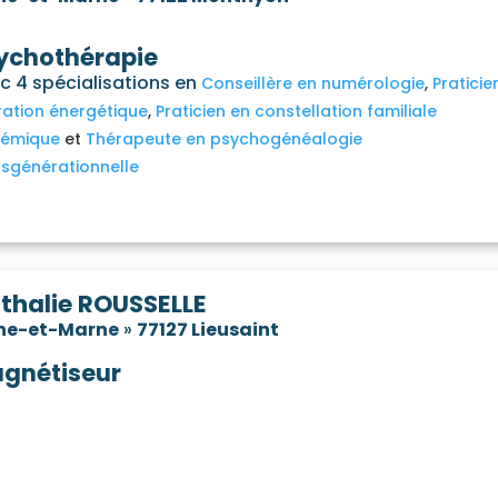
ychothérapie
c 4 spécialisations en
Conseillère en numérologie
Praticie
ration énergétique
Praticien en constellation familiale
témique
Thérapeute en psychogénéalogie
nsgénérationnelle
thalie ROUSSELLE
ne-et-Marne
»
77127 Lieusaint
gnétiseur