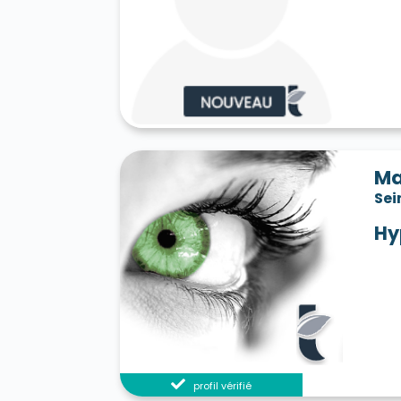
Ma
Sei
Hy
profil vérifié