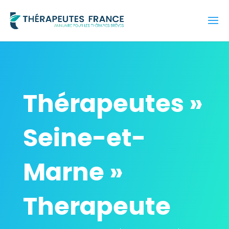
Thérapeutes »
Seine-et-
Marne »
Therapeute