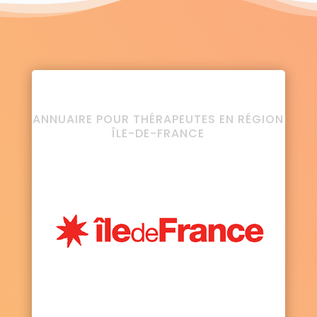
Saint-Thibault-des-Vignes 77400
Salins 77148
Sammeron 77260
Samois-sur-Seine 77920
Samoreau 77210
Sancy 77580
Sancy-lès-Provins 77320
Savigny-le-Temple 77176
Savins 77650
Seine-Port 77240
Sept-Sorts 77260
Serris 77700
Servon 77170
ANNUAIRE POUR THÉRAPEUTES EN RÉGION
Signy-Signets 77640
Sigy 77520
ÎLE-DE-FRANCE
Sivry-Courtry 77115
Sognolles-en-Montois 77520
Soignolles-en-Brie 77111
Soisy-Bouy 77650
Solers 77111
Souppes-sur-Loing 77460
Sourdun 77171
Tancrou 77440
Thénisy 77520
Thieux 77230
Thomery 77810
Thorigny-sur-Marne 77400
Thoury-Férottes 77940
Tigeaux 77163
La Tombe 77130
Torcy 77200
Touquin 77131
Tournan-en-Brie 77220
Tousson 77123
La Trétoire 77510
Treuzy-Levelay 77710
Trilbardou 77450
Trilport 77470
Trocy-en-Multien 77440