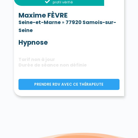
Saint-Germain-sous-Doue 77169
profil vérifié
Saint-Germain-sur-École 77930
Maxime FÈVRE
Saint-Germain-sur-Morin 77860
Saint-Hilliers 77160
Seine-et-Marne
»
77920 Samois-sur-
Saint-Jean-les-Deux-Jumeaux 77660
Seine
Saint-Just-en-Brie 77370
Saint-Léger 77510
Hypnose
Saint-Loup-de-Naud 77650
Saint-Mammès 77670
Saint-Mard 77230
Tarif non à jour
Saint-Mars-Vieux-Maisons 77320
Durée de séance non définie
Saint-Martin-des-Champs 77320
Saint-Martin-du-Boschet 77320
Saint-Martin-en-Bière 77630
PRENDRE RDV AVEC CE THÉRAPEUTE
Saint-Méry 77720
Saint-Mesmes 77410
Saint-Ouen-en-Brie 77720
Saint-Ouen-sur-Morin 77750
Saint-Pathus 77178
Saint-Pierre-lès-Nemours 77140
Saint-Rémy-la-Vanne 77320
Saints 77120
Saint-Sauveur-lès-Bray 77480
Saint-Sauveur-sur-École 77930
Saint-Siméon 77169
Saint-Soupplets 77165