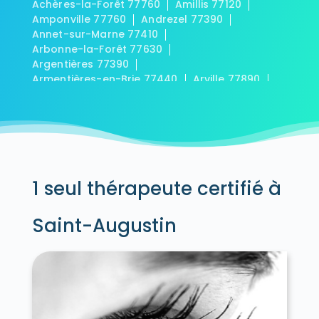
Achères-la-Forêt 77760
Amillis 77120
Amponville 77760
Andrezel 77390
Annet-sur-Marne 77410
Arbonne-la-Forêt 77630
Argentières 77390
Armentières-en-Brie 77440
Arville 77890
Aubepierre-Ozouer-le-Repos 77720
Aufferville 77570
Augers-en-Brie 77560
Aulnoy 77120
Avon 77210
Baby 77480
Bagneaux-sur-Loing 77167
Bailly-Romainvilliers 77700
Balloy 77118
Bannost-Villegagnon 77970
Barbey 77130
1 seul thérapeute certifié à
Barbizon 77630
Barcy 77910
Bassevelle 77750
Bazoches-lès-Bray 77118
Beauchery-Saint-Martin 77560
Saint-Augustin
Beaumont-du-Gâtinais 77890
Beautheil 77120
Beauvoir 77390
Bellot 77510
Bernay-Vilbert 77540
Beton-Bazoches 77320
Bezalles 77970
Blandy 77115
Blennes 77940
Boisdon 77970
Bois-le-Roi 77590
Boissettes 77350