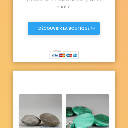
qualité.
DÉCOUVRIR LA BOUTIQUE