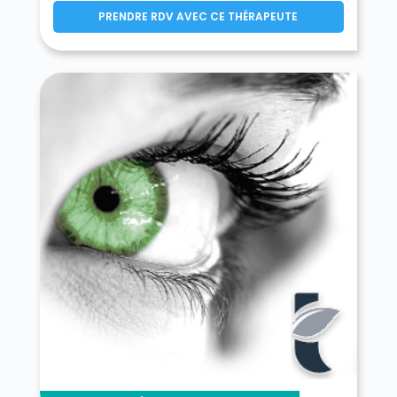
Quiers 77720
Quincy-Voisins 77860
PRENDRE RDV AVEC CE THÉRAPEUTE
Rampillon 77370
Réau 77550
Rebais 77510
Recloses 77760
Remauville 77710
Reuil-en-Brie 77260
La Rochette 77000
Roissy-en-Brie 77680
Rouilly 77160
Rouvres 77230
Rozay-en-Brie 77540
Rubelles 77950
Rumont 77760
Rupéreux 77560
Saâcy-sur-Marne 77730
Sablonnières 77510
Saint-Ange-le-Viel 77710
Saint-Augustin 77515
Saint-Barthélemy 77320
Saint-Brice 77160
Saint-Cyr-sur-Morin 77750
Saint-Denis-lès-Rebais 77510
Sainte-Aulde 77260
Sainte-Colombe 77650
Saint-Fargeau-Ponthierry 77310
Saint-Fiacre 77470
Saint-Germain-Laval 77130
Saint-Germain-Laxis 77950