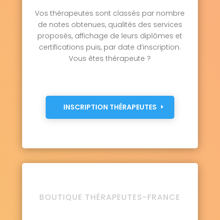
Ury 77760
Ussy-sur-Marne 77260
Vos thérapeutes sont classés par nombre
Vaires-sur-Marne 77360
de notes obtenues, qualités des services
Valence-en-Brie 77830
Vanvillé 77370
proposés, affichage de leurs diplômes et
Varennes-sur-Seine 77130
certifications puis, par date d’inscription.
Varreddes 77910
Vaucourtois 77580
Le Vaudoué 77123
Vaudoy-en-Brie 77141
Vous êtes thérapeute ?
Vaux-le-Pénil 77000
Vaux-sur-Lunain 77710
Vendrest 77440
Verdelot 77510
Verneuil-l'Étang 77390
Vernou-la-Celle-sur-Seine 77670
INSCRIPTION THÉRAPEUTES
Vert-Saint-Denis 77240
Vieux-Champagne 77370
Vignely 77450
Villebéon 77710
Villecerf 77250
Villemaréchal 77710
Villemareuil 77470
Villemer 77250
Villenauxe-la-Petite 77480
Villeneuve-le-Comte 77174
Villeneuve-les-Bordes 77154
Villeneuve-Saint-Denis 77174
Villeneuve-sous-Dammartin 77230
BOUTIQUE THÉRAPEUTES-FRANCE
Villeneuve-sur-Bellot 77510
Villenoy 77124
Villeparisis 77270
Villeroy 77410