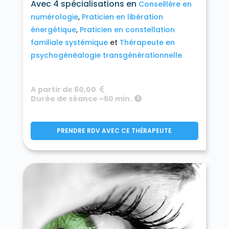
Germigny-l'Évêque 77910
Avec 4 spécialisations en
Conseillère en
Germigny-sous-Coulombs 77840
numérologie
Praticien en libération
Gesvres-le-Chapitre 77165
énergétique
Praticien en constellation
Giremoutiers 77120
Gironville 77890
familiale systémique
Thérapeute en
Gouaix 77114
Gouvernes 77400
psychogénéalogie transgénérationnelle
La Grande-Paroisse 77130
Grandpuits-Bailly-Carrois 77720
Gravon 77118
Gressy 77410
Gretz-Armainvilliers 77220
A partir de 60,00
Durée de séance ~60 min.
Grez-sur-Loing 77880
Grisy-Suisnes 77166
Grisy-sur-Seine 77480
Guérard 77580
Guercheville 77760
Guermantes 77600
PRENDRE RDV AVEC CE THÉRAPEUTE
Guignes 77390
Gurcy-le-Châtel 77520
Hautefeuille 77515
La Haute-Maison 77580
Héricy 77850
Hermé 77114
Hondevilliers 77510
La Houssaye-en-Brie 77610
Ichy 77890
Isles-les-Meldeuses 77440
Isles-lès-Villenoy 77450
Iverny 77165
Jablines 77450
Jaignes 77440
Jaulnes 77480
Jossigny 77600
Jouarre 77640
Jouy-le-Châtel 77970