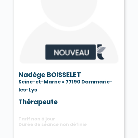
Noisy-sur-École 77123
Nonville 77140
Noyen-sur-Seine 77114
Obsonville 77890
Ocquerre 77440
Oissery 77178
Orly-sur-Morin 77750
Ormesson 77167
Les Ormes-sur-Voulzie 77134
Othis 77280
Ozoir-la-Ferrière 77330
Ozouer-le-Voulgis 77390
Paley 77710
Pamfou 77830
Paroy 77520
Passy-sur-Seine 77480
Pécy 77970
Penchard 77124
Perthes 77930
Pézarches 77131
Pierre-Levée 77580
Nadège BOISSELET
Le Pin 77181
Le Plessis-aux-Bois 77165
Seine-et-Marne
»
77190 Dammarie-
Le Plessis-Feu-Aussoux 77540
les-Lys
Le Plessis-l'Évêque 77165
Le Plessis-Placy 77440
Poigny 77160
Thérapeute
Poincy 77470
Poligny 77167
Pommeuse 77515
Pomponne 77400
Pontault-Combault 77340
Tarif non à jour
Pontcarré 77135
Précy-sur-Marne 77410
Durée de séance non définie
Presles-en-Brie 77220
Pringy 77310
Provins 77160
Puisieux 77139