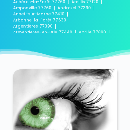
Achères-la-Forêt 77760
Amillis 77120
Amponville 77760
Andrezel 77390
Annet-sur-Marne 77410
Arbonne-la-Forêt 77630
Argentières 77390
Armentières-en-Brie 77440
Arville 77890
Aubepierre-Ozouer-le-Repos 77720
Aufferville 77570
Augers-en-Brie 77560
Aulnoy 77120
Avon 77210
Baby 77480
Bagneaux-sur-Loing 77167
Bailly-Romainvilliers 77700
Balloy 77118
Bannost-Villegagnon 77970
Barbey 77130
Barbizon 77630
Barcy 77910
Bassevelle 77750
Bazoches-lès-Bray 77118
Beauchery-Saint-Martin 77560
Beaumont-du-Gâtinais 77890
Beautheil 77120
Beauvoir 77390
Bellot 77510
Bernay-Vilbert 77540
Beton-Bazoches 77320
Bezalles 77970
Blandy 77115
Blennes 77940
Boisdon 77970
Bois-le-Roi 77590
Boissettes 77350