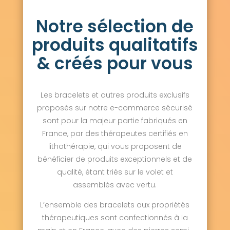
Saint-Thibault-des-Vignes 77400
Notre sélection de
Salins 77148
Sammeron 77260
Samois-sur-Seine 77920
Samoreau 77210
produits qualitatifs
Sancy 77580
Sancy-lès-Provins 77320
Savigny-le-Temple 77176
Savins 77650
& créés pour vous
Seine-Port 77240
Sept-Sorts 77260
Serris 77700
Servon 77170
Signy-Signets 77640
Sigy 77520
Les bracelets et autres produits exclusifs
Sivry-Courtry 77115
Sognolles-en-Montois 77520
proposés sur notre e-commerce sécurisé
Soignolles-en-Brie 77111
Soisy-Bouy 77650
sont pour la majeur partie fabriqués en
Solers 77111
Souppes-sur-Loing 77460
France, par des thérapeutes certifiés en
Sourdun 77171
Tancrou 77440
lithothérapie, qui vous proposent de
Thénisy 77520
Thieux 77230
bénéficier de produits exceptionnels et de
Thomery 77810
Thorigny-sur-Marne 77400
Thoury-Férottes 77940
Tigeaux 77163
qualité, étant triés sur le volet et
La Tombe 77130
Torcy 77200
assemblés avec vertu.
Touquin 77131
Tournan-en-Brie 77220
Tousson 77123
La Trétoire 77510
L’ensemble des bracelets aux propriétés
Treuzy-Levelay 77710
Trilbardou 77450
thérapeutiques sont confectionnés à la
Trilport 77470
Trocy-en-Multien 77440