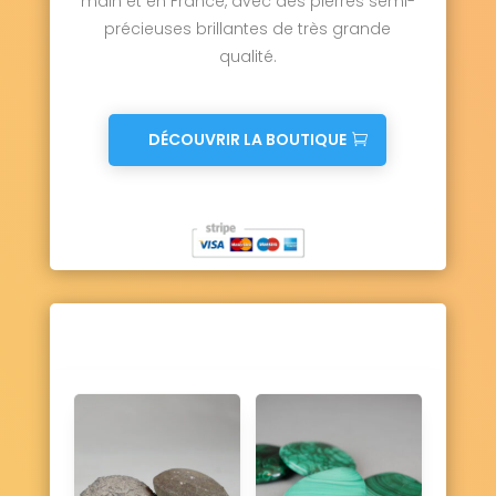
main et en France, avec des pierres semi-
Ury 77760
Ussy-sur-Marne 77260
précieuses brillantes de très grande
Vaires-sur-Marne 77360
qualité.
Valence-en-Brie 77830
Vanvillé 77370
Varennes-sur-Seine 77130
Varreddes 77910
Vaucourtois 77580
Le Vaudoué 77123
Vaudoy-en-Brie 77141
DÉCOUVRIR LA BOUTIQUE
Vaux-le-Pénil 77000
Vaux-sur-Lunain 77710
Vendrest 77440
Verdelot 77510
Verneuil-l'Étang 77390
Vernou-la-Celle-sur-Seine 77670
Vert-Saint-Denis 77240
Vieux-Champagne 77370
Vignely 77450
Villebéon 77710
Villecerf 77250
Villemaréchal 77710
Villemareuil 77470
Villemer 77250
Villenauxe-la-Petite 77480
Villeneuve-le-Comte 77174
Villeneuve-les-Bordes 77154
Villeneuve-Saint-Denis 77174
Villeneuve-sous-Dammartin 77230
Villeneuve-sur-Bellot 77510
Villenoy 77124
Villeparisis 77270
Villeroy 77410