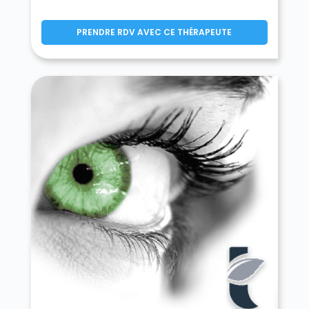
Montereau-sur-le-Jard 77950
Montévrain 77144
PRENDRE RDV AVEC CE THÉRAPEUTE
Montgé-en-Goële 77230
Monthyon 77122
Montigny-le-Guesdier 77480
Montigny-Lencoup 77520
Montigny-sur-Loing 77690
Montmachoux 77940
Montolivet 77320
Montry 77450
Moret-Loing-et-Orvanne 77250
Mormant 77720
Mortcerf 77163
Mortery 77160
Mouroux 77120
Mousseaux-lès-Bray 77480
Moussy-le-Neuf 77230
Moussy-le-Vieux 77230
Mouy-sur-Seine 77480
Nandy 77176
Nangis 77370
Nanteau-sur-Essonne 77760
Nanteau-sur-Lunain 77710
Nanteuil-lès-Meaux 77100
Nanteuil-sur-Marne 77730
Nantouillet 77230
Nemours 77140
Neufmoutiers-en-Brie 77610
Noisiel 77186
Noisy-Rudignon 77940