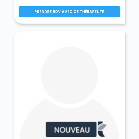
Germigny-l'Évêque 77910
Germigny-sous-Coulombs 77840
PRENDRE RDV AVEC CE THÉRAPEUTE
Gesvres-le-Chapitre 77165
Giremoutiers 77120
Gironville 77890
Gouaix 77114
Gouvernes 77400
La Grande-Paroisse 77130
Grandpuits-Bailly-Carrois 77720
Gravon 77118
Gressy 77410
Gretz-Armainvilliers 77220
Grez-sur-Loing 77880
Grisy-Suisnes 77166
Grisy-sur-Seine 77480
Guérard 77580
Guercheville 77760
Guermantes 77600
Guignes 77390
Gurcy-le-Châtel 77520
Hautefeuille 77515
La Haute-Maison 77580
Héricy 77850
Hermé 77114
Hondevilliers 77510
La Houssaye-en-Brie 77610
Ichy 77890
Isles-les-Meldeuses 77440
Isles-lès-Villenoy 77450
Iverny 77165
Jablines 77450
Jaignes 77440
Jaulnes 77480
Jossigny 77600
Jouarre 77640
Jouy-le-Châtel 77970