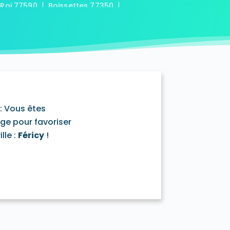
-Roi 77590
Boissettes 77350
7169
Boitron 77750
Bombon 77720
0
Bransles 77620
ou-sur-Chantereine 77177
s 77760
Cannes-Écluse 77130
-en-Montois 77520
Chalautre-la-Petite 77160
77430
Champcenest 77560
Chanteloup-en-Brie 77600
outils 77320
: Vous êtes
mentray 77410
Charny 77410
age pour favoriser
elet-en-Brie 77820
lle :
Féricy
!
in-Neufmontiers 77124
ssy 77700
Chevrainvilliers 77760
77730
Claye-Souilly 77410
0
Conches-sur-Gondoire 77600
-Dames 77860
les-en-Bassée 77126
0
Courtry 77181
Coutençon 77154
0
Crisenoy 77390
Cuisy 77165
Dagny 77320