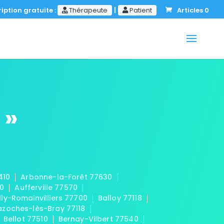
iption gratuite :
Thérapeute
|
Patient
Articles 0
 »
410
Arbonne-la-Forêt 77630
20
Aufferville 77570
lly-Romainvilliers 77700
Balloy 77118
azoches-lès-Bray 77118
Bellot 77510
Bernay-Vilbert 77540