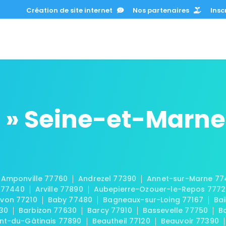
Création de site internet
Nos partenaires
Inscr
 » Seine-et-Marne
Amponville 77760
Andrezel 77390
Annet-sur-Marne 77
 77440
Arville 77890
Aubepierre-Ozouer-le-Repos 777
von 77210
Baby 77480
Bagneaux-sur-Loing 77167
Bai
30
Barbizon 77630
Barcy 77910
Bassevelle 77750
B
t-du-Gâtinais 77890
Beautheil 77120
Beauvoir 77390