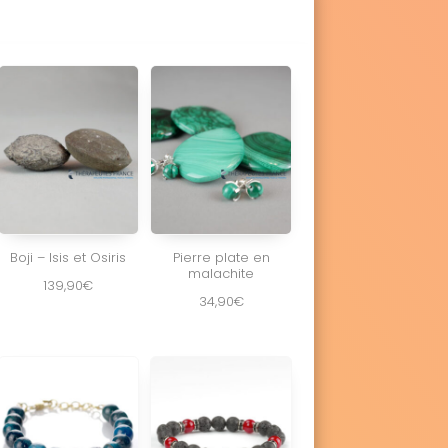
Boji – Isis et Osiris
Pierre plate en
malachite
139,90
€
34,90
€