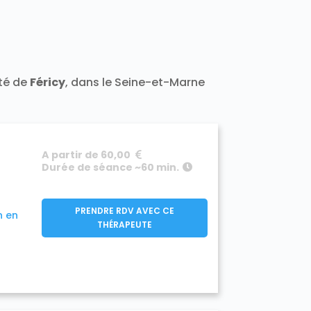
t 77400
Darvault 77140
a-Ramée 77139
Échouboulains 77830
7940
Étrépilly 77139
Everly 77157
cy 77133
Férolles-Attilly 77150
leury-en-Bière 77930
nailles 77370
ité de
Féricy
, dans le Seine-et-Marne
Frétoy 77320
Fromont 77760
77910
890
Gouaix 77114
Gouvernes 77400
-Armainvilliers 77220
e 77760
Guermantes 77600
A partir de 60,00
50
Hermé 77114
Hondevilliers 77510
Durée de séance ~60 min.
verny 77165
Jablines 77450
sur-Morin 77320
Juilly 77230
Lescherolles 77320
Lesches 77450
PRENDRE RDV AVEC CE
n en
iverdy-en-Brie 77220
THÉRAPEUTE
Longueville 77650
sles-Ormeaux 77540
Luzancy 77138
celles-en-Brie 77580
s Marêts 77560
0
Mary-sur-Marne 77440
7350
Meigneux 77520