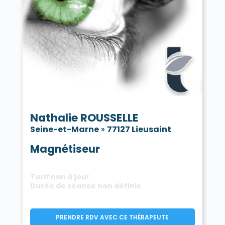
Jouy-sur-Morin 77320
Juilly 77230
Jutigny 77650
Lagny-sur-Marne 77400
Larchant 77760
Laval-en-Brie 77148
Léchelle 77171
Lescherolles 77320
Lesches 77450
Lésigny 77150
Leudon-en-Brie 77320
Lieusaint 77127
Limoges-Fourches 77550
Lissy 77550
Liverdy-en-Brie 77220
Livry-sur-Seine 77000
Lizines 77650
Lizy-sur-Ourcq 77440
Lognes 77185
Nathalie ROUSSELLE
Longperrier 77230
Longueville 77650
Lorrez-le-Bocage-Préaux 77710
Seine-et-Marne
»
77127 Lieusaint
Louan-Villegruis-Fontaine 77560
Magnétiseur
Luisetaines 77520
Lumigny-Nesles-Ormeaux 77540
Luzancy 77138
Machault 77133
Tarif non à jour
La Madeleine-sur-Loing 77570
Durée de séance non définie
Magny-le-Hongre 77700
Maincy 77950
Maisoncelles-en-Brie 77580
Maisoncelles-en-Gâtinais 77570
PRENDRE RDV AVEC CE THÉRAPEUTE
Maison-Rouge 77370
Marchémoret 77230