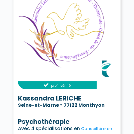
Égligny 77126
Égreville 77620
Émerainville 77184
Esbly 77450
Esmans 77940
Étrépilly 77139
Everly 77157
Évry-Grégy-sur-Yerre 77166
Faremoutiers 77515
Favières 77220
Faÿ-lès-Nemours 77167
Féricy 77133
Férolles-Attilly 77150
Ferrières-en-Brie 77164
La Ferté-Gaucher 77320
La Ferté-sous-Jouarre 77260
Flagy 77940
Fleury-en-Bière 77930
Fontainebleau 77300
Fontaine-Fourches 77480
Fontaine-le-Port 77590
Fontains 77370
profil vérifié
Fontenailles 77370
Kassandra LERICHE
Fontenay-Trésigny 77610
Forfry 77165
Forges 77130
Fouju 77390
Seine-et-Marne
»
77122 Monthyon
Fresnes-sur-Marne 77410
Frétoy 77320
Fromont 77760
Fublaines 77470
Psychothérapie
Garentreville 77890
Gastins 77370
Avec 4 spécialisations en
Conseillère en
La Genevraye 77690