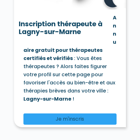
Châtenay-sur-Seine 77126
Châtenoy 77167
Châtillon-la-Borde 77820
Châtres 77610
A
Chauconin-Neufmontiers 77124
Inscription thérapeute à
n
Chauffry 77169
Chaumes-en-Brie 77390
Lagny-sur-Marne
n
Chelles 77500
Chenoise 77160
Chenou 77570
Chessy 77700
u
Chevrainvilliers 77760
Chevru 77320
aire gratuit pour thérapeutes
Chevry-Cossigny 77173
certifiés et vérifiés
: Vous êtes
Chevry-en-Sereine 77710
thérapeutes ? Alors faites figurer
Choisy-en-Brie 77320
Citry 77730
votre profil sur cette page pour
Claye-Souilly 77410
Clos-Fontaine 77370
Cocherel 77440
Collégien 77090
favoriser l'accès au bien-être et aux
Combs-la-Ville 77380
Compans 77290
thérapies brèves dans votre ville :
Conches-sur-Gondoire 77600
Lagny-sur-Marne
!
Condé-Sainte-Libiaire 77450
Congis-sur-Thérouanne 77440
Coubert 77170
Je m'inscris
Couilly-Pont-aux-Dames 77860
Coulombs-en-Valois 77840
Coulommes 77580
Coulommiers 77120
Coupvray 77700