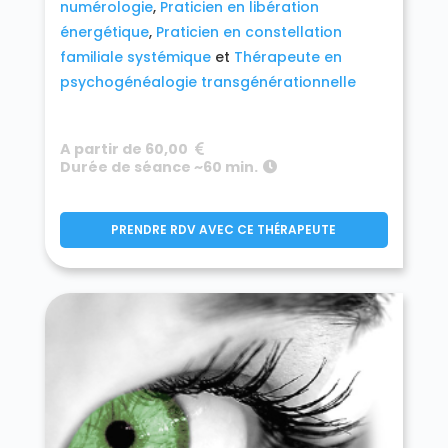
Germigny-l'Évêque 77910
numérologie
Praticien en libération
Germigny-sous-Coulombs 77840
énergétique
Praticien en constellation
Gesvres-le-Chapitre 77165
familiale systémique
Thérapeute en
Giremoutiers 77120
Gironville 77890
psychogénéalogie transgénérationnelle
Gouaix 77114
Gouvernes 77400
La Grande-Paroisse 77130
Grandpuits-Bailly-Carrois 77720
A partir de 60,00
Gravon 77118
Gressy 77410
Durée de séance ~60 min.
Gretz-Armainvilliers 77220
Grez-sur-Loing 77880
Grisy-Suisnes 77166
Grisy-sur-Seine 77480
Guérard 77580
PRENDRE RDV AVEC CE THÉRAPEUTE
Guercheville 77760
Guermantes 77600
Guignes 77390
Gurcy-le-Châtel 77520
Hautefeuille 77515
La Haute-Maison 77580
Héricy 77850
Hermé 77114
Hondevilliers 77510
La Houssaye-en-Brie 77610
Ichy 77890
Isles-les-Meldeuses 77440
Isles-lès-Villenoy 77450
Iverny 77165
Jablines 77450
Jaignes 77440
Jaulnes 77480
Jossigny 77600
Jouarre 77640
Jouy-le-Châtel 77970