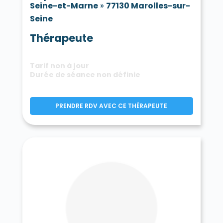
Montereau-sur-le-Jard 77950
Seine-et-Marne
»
77130 Marolles-sur-
Montévrain 77144
Seine
Montgé-en-Goële 77230
Monthyon 77122
Montigny-le-Guesdier 77480
Thérapeute
Montigny-Lencoup 77520
Montigny-sur-Loing 77690
Tarif non à jour
Montmachoux 77940
Montolivet 77320
Durée de séance non définie
Montry 77450
Moret-Loing-et-Orvanne 77250
Mormant 77720
Mortcerf 77163
PRENDRE RDV AVEC CE THÉRAPEUTE
Mortery 77160
Mouroux 77120
Mousseaux-lès-Bray 77480
Moussy-le-Neuf 77230
Moussy-le-Vieux 77230
Mouy-sur-Seine 77480
Nandy 77176
Nangis 77370
Nanteau-sur-Essonne 77760
Nanteau-sur-Lunain 77710
Nanteuil-lès-Meaux 77100
Nanteuil-sur-Marne 77730
Nantouillet 77230
Nemours 77140
Neufmoutiers-en-Brie 77610
Noisiel 77186
Noisy-Rudignon 77940