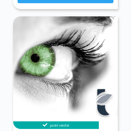
Quiers 77720
Quincy-Voisins 77860
Rampillon 77370
Réau 77550
Rebais 77510
Recloses 77760
Remauville 77710
Reuil-en-Brie 77260
La Rochette 77000
Roissy-en-Brie 77680
Rouilly 77160
Rouvres 77230
Rozay-en-Brie 77540
Rubelles 77950
Rumont 77760
Rupéreux 77560
Saâcy-sur-Marne 77730
Sablonnières 77510
Saint-Ange-le-Viel 77710
Saint-Augustin 77515
Saint-Barthélemy 77320
Saint-Brice 77160
Saint-Cyr-sur-Morin 77750
Saint-Denis-lès-Rebais 77510
Sainte-Aulde 77260
Sainte-Colombe 77650
Saint-Fargeau-Ponthierry 77310
Saint-Fiacre 77470
Saint-Germain-Laval 77130
profil vérifié
Saint-Germain-Laxis 77950