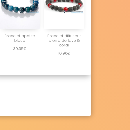
Bracelet apatite
Bracelet diffuseur
bleue
pierre de lave &
corail
39,95
€
16,90
€