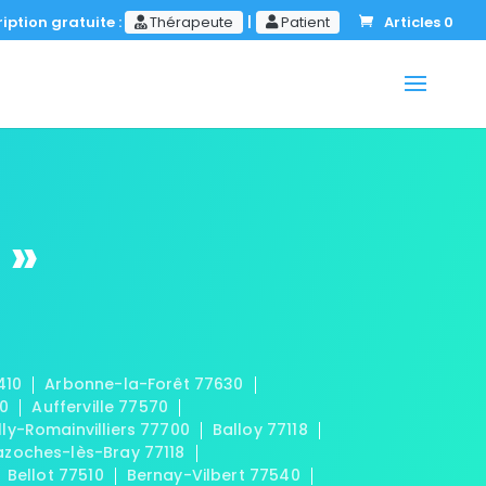
iption gratuite :
Thérapeute
|
Patient
Articles 0
 »
410
Arbonne-la-Forêt 77630
20
Aufferville 77570
lly-Romainvilliers 77700
Balloy 77118
azoches-lès-Bray 77118
Bellot 77510
Bernay-Vilbert 77540