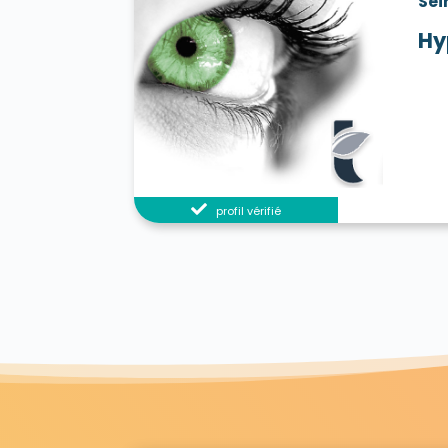
Sei
Hy
profil vérifié