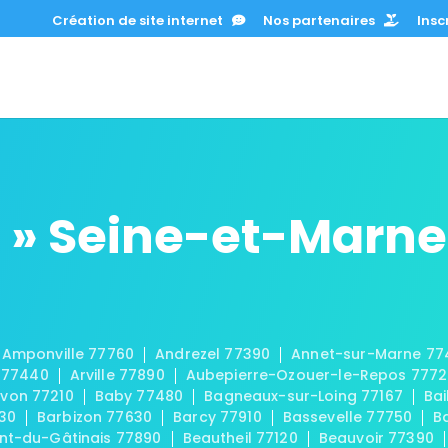
Création de site internet
Nos partenaires
Inscr
 » Seine-et-Marne
Amponville 77760
Andrezel 77390
Annet-sur-Marne 77
 77440
Arville 77890
Aubepierre-Ozouer-le-Repos 777
von 77210
Baby 77480
Bagneaux-sur-Loing 77167
Bai
30
Barbizon 77630
Barcy 77910
Bassevelle 77750
B
t-du-Gâtinais 77890
Beautheil 77120
Beauvoir 77390