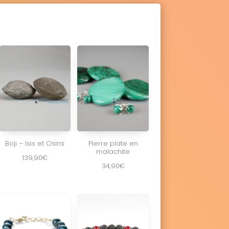
Boji – Isis et Osiris
Pierre plate en
malachite
139,90
€
34,90
€