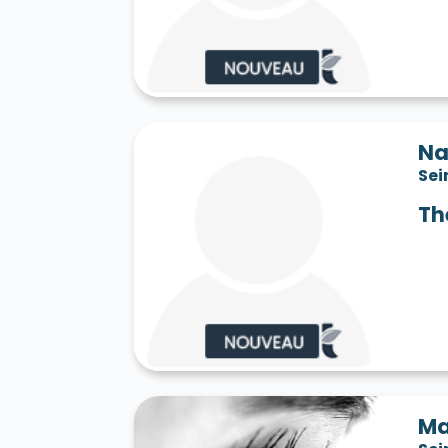
Saint-Jean-les-Deux-Jumeaux 77660
S
Saint-Mard 77230
Saint-Mars-Vieux-Ma
Saint-Martin-en-Bière 77630
Saint-Mér
Saint-Pathus 77178
Saint-Pierre-lès-N
Saint-Sauveur-sur-École 77930
Saint-S
Sammeron 77260
Samois-sur-Seine 77
Savins 77650
Seine-Port 77240
Sept-
Na
Sivry-Courtry 77115
Sognolles-en-Monto
Sei
Sourdun 77171
Tancrou 77440
Thénis
Tigeaux 77163
La Tombe 77130
Torcy
Th
Treuzy-Levelay 77710
Trilbardou 77450
Vaires-sur-Marne 77360
Valence-en-Br
Le Vaudoué 77123
Vaudoy-en-Brie 7714
Verneuil-l'Étang 77390
Vernou-la-Celle
Villebéon 77710
Villecerf 77250
Ville
Villeneuve-le-Comte 77174
Villeneuve-
Villeneuve-sur-Bellot 77510
Villenoy 77
Villiers-en-Bière 77190
Villiers-Saint-
Villuis 77480
Vimpelles 77520
Vinant
Voulton 77560
Voulx 77940
Vulaines-
Ma