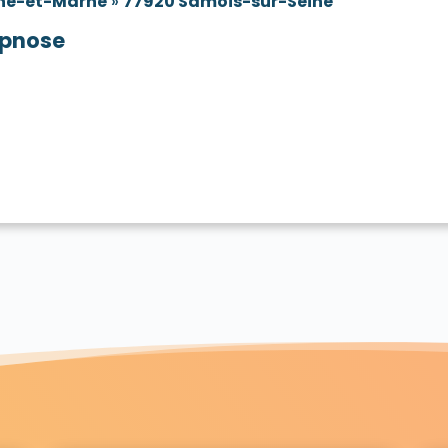
ne-et-Marne
»
77920 Samois-sur-Seine
pnose