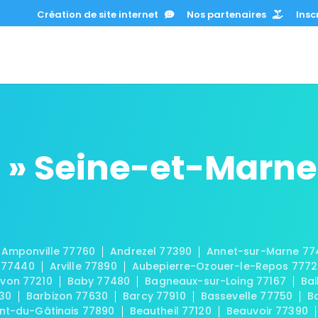
Création de site internet
Nos partenaires
Inscr
 » Seine-et-Marne
Amponville 77760
Andrezel 77390
Annet-sur-Marne 77
 77440
Arville 77890
Aubepierre-Ozouer-le-Repos 777
von 77210
Baby 77480
Bagneaux-sur-Loing 77167
Bai
30
Barbizon 77630
Barcy 77910
Bassevelle 77750
B
t-du-Gâtinais 77890
Beautheil 77120
Beauvoir 77390