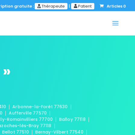
iption gratuite :
Thérapeute
|
Patient
Articles 0
 »
410
Arbonne-la-Forêt 77630
20
Aufferville 77570
lly-Romainvilliers 77700
Balloy 77118
azoches-lès-Bray 77118
Bellot 77510
Bernay-Vilbert 77540