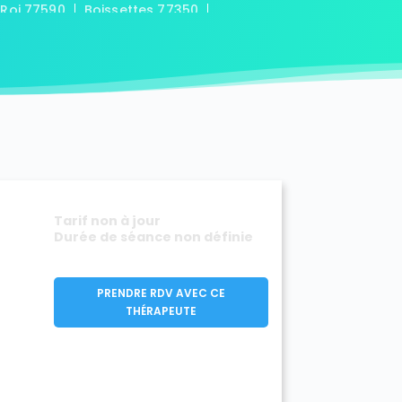
-Roi 77590
Boissettes 77350
7169
Boitron 77750
Bombon 77720
0
Bransles 77620
ou-sur-Chantereine 77177
s 77760
Cannes-Écluse 77130
-en-Montois 77520
Chalautre-la-Petite 77160
77430
Champcenest 77560
Chanteloup-en-Brie 77600
outils 77320
mentray 77410
Charny 77410
elet-en-Brie 77820
Tarif non à jour
in-Neufmontiers 77124
Durée de séance non définie
ssy 77700
Chevrainvilliers 77760
77730
Claye-Souilly 77410
0
Conches-sur-Gondoire 77600
PRENDRE RDV AVEC CE
-Dames 77860
THÉRAPEUTE
les-en-Bassée 77126
0
Courtry 77181
Coutençon 77154
0
Crisenoy 77390
Cuisy 77165
Dagny 77320