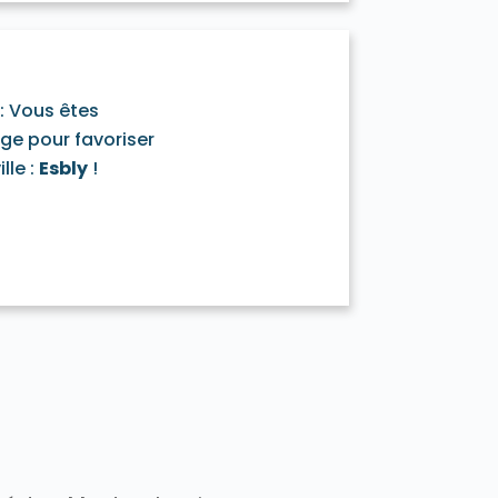
t 77400
Darvault 77140
a-Ramée 77139
Échouboulains 77830
7940
Étrépilly 77139
Everly 77157
y 77133
Férolles-Attilly 77150
leury-en-Bière 77930
: Vous êtes
nailles 77370
age pour favoriser
Frétoy 77320
Fromont 77760
lle :
Esbly
!
77910
890
Gouaix 77114
Gouvernes 77400
-Armainvilliers 77220
e 77760
Guermantes 77600
50
Hermé 77114
Hondevilliers 77510
verny 77165
Jablines 77450
sur-Morin 77320
Juilly 77230
Lescherolles 77320
Lesches 77450
iverdy-en-Brie 77220
Longueville 77650
sles-Ormeaux 77540
Luzancy 77138
celles-en-Brie 77580
s Marêts 77560
0
Mary-sur-Marne 77440
7350
Meigneux 77520