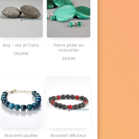
Boji – Isis et Osiris
Pierre plate en
malachite
139,90
€
34,90
€
Bracelet apatite
Bracelet diffuseur