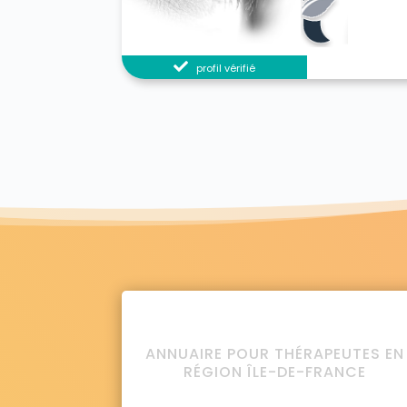
profil vérifié
ANNUAIRE POUR THÉRAPEUTES EN
RÉGION ÎLE-DE-FRANCE