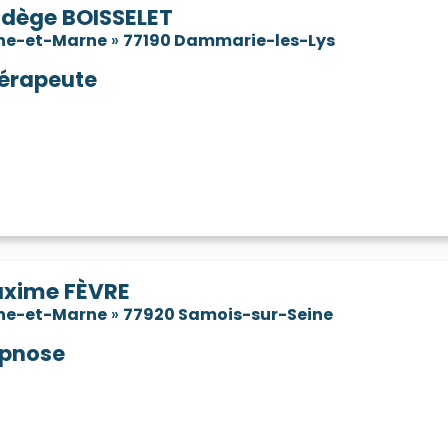
dège BOISSELET
ne-et-Marne
»
77190 Dammarie-les-Lys
érapeute
xime FÈVRE
ne-et-Marne
»
77920 Samois-sur-Seine
pnose