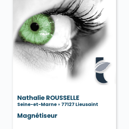
Égligny 77126
Égreville 77620
Émerainville 77184
Esbly 77450
Esmans 77940
Étrépilly 77139
Everly 77157
Évry-Grégy-sur-Yerre 77166
Faremoutiers 77515
Favières 77220
Faÿ-lès-Nemours 77167
Féricy 77133
Férolles-Attilly 77150
Ferrières-en-Brie 77164
La Ferté-Gaucher 77320
La Ferté-sous-Jouarre 77260
Flagy 77940
Fleury-en-Bière 77930
Fontainebleau 77300
Fontaine-Fourches 77480
Fontaine-le-Port 77590
Fontains 77370
Fontenailles 77370
Fontenay-Trésigny 77610
Forfry 77165
Nathalie ROUSSELLE
Forges 77130
Fouju 77390
Seine-et-Marne
»
77127 Lieusaint
Fresnes-sur-Marne 77410
Frétoy 77320
Fromont 77760
Fublaines 77470
Magnétiseur
Garentreville 77890
Gastins 77370
La Genevraye 77690