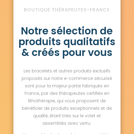
Saint-Thibault-des-Vignes 77400
BOUTIQUE THÉRAPEUTES-FRANCE
Salins 77148
Sammeron 77260
Samois-sur-Seine 77920
Samoreau 77210
Sancy 77580
Sancy-lès-Provins 77320
Notre sélection de
Savigny-le-Temple 77176
Savins 77650
Seine-Port 77240
Sept-Sorts 77260
produits qualitatifs
Serris 77700
Servon 77170
& créés pour vous
Signy-Signets 77640
Sigy 77520
Sivry-Courtry 77115
Sognolles-en-Montois 77520
Soignolles-en-Brie 77111
Soisy-Bouy 77650
Les bracelets et autres produits exclusifs
Solers 77111
Souppes-sur-Loing 77460
proposés sur notre e-commerce sécurisé
Sourdun 77171
Tancrou 77440
sont pour la majeur partie fabriqués en
Thénisy 77520
Thieux 77230
France, par des thérapeutes certifiés en
Thomery 77810
Thorigny-sur-Marne 77400
Thoury-Férottes 77940
Tigeaux 77163
lithothérapie, qui vous proposent de
La Tombe 77130
Torcy 77200
bénéficier de produits exceptionnels et de
Touquin 77131
Tournan-en-Brie 77220
qualité, étant triés sur le volet et
Tousson 77123
La Trétoire 77510
assemblés avec vertu.
Treuzy-Levelay 77710
Trilbardou 77450
Trilport 77470
Trocy-en-Multien 77440