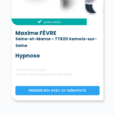
Noisy-sur-École 77123
Nonville 77140
Noyen-sur-Seine 77114
Obsonville 77890
Ocquerre 77440
Oissery 77178
Orly-sur-Morin 77750
Ormesson 77167
profil vérifié
Les Ormes-sur-Voulzie 77134
Othis 77280
Maxime FÈVRE
Ozoir-la-Ferrière 77330
Ozouer-le-Voulgis 77390
Paley 77710
Seine-et-Marne
»
77920 Samois-sur-
Pamfou 77830
Paroy 77520
Seine
Passy-sur-Seine 77480
Pécy 77970
Penchard 77124
Perthes 77930
Hypnose
Pézarches 77131
Pierre-Levée 77580
Le Pin 77181
Le Plessis-aux-Bois 77165
Le Plessis-Feu-Aussoux 77540
Tarif non à jour
Durée de séance non définie
Le Plessis-l'Évêque 77165
Le Plessis-Placy 77440
Poigny 77160
Poincy 77470
Poligny 77167
PRENDRE RDV AVEC CE THÉRAPEUTE
Pommeuse 77515
Pomponne 77400
Pontault-Combault 77340
Pontcarré 77135
Précy-sur-Marne 77410
Presles-en-Brie 77220
Pringy 77310
Provins 77160
Puisieux 77139