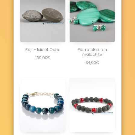
Ville-Saint-Jacques 77130
Villevaudé 77410
Villiers-en-Bière 77190
Villiers-Saint-Georges 77560
Villiers-sous-Grez 77760
Villiers-sur-Morin 77580
Villiers-sur-Seine 77114
Villuis 77480
Vimpelles 77520
Vinantes 77230
Vincy-Manœuvre 77139
Voinsles 77540
Boji – Isis et Osiris
Pierre plate en
Voisenon 77950
Voulangis 77580
malachite
139,90
€
Voulton 77560
Voulx 77940
34,90
€
Vulaines-lès-Provins 77160
Vulaines-sur-Seine 77870
Yèbles 77390