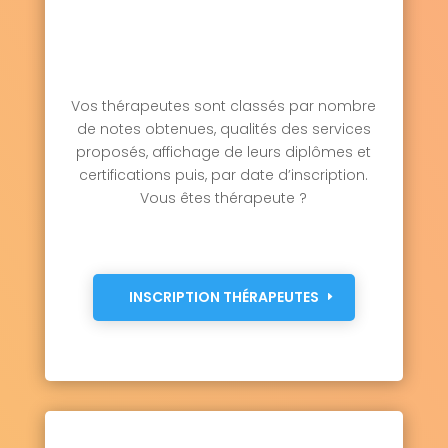
Saint-Germain-sous-Doue 77169
Saint-Germain-sur-École 77930
Saint-Germain-sur-Morin 77860
Saint-Hilliers 77160
Saint-Jean-les-Deux-Jumeaux 77660
Vos thérapeutes sont classés par nombre
Saint-Just-en-Brie 77370
de notes obtenues, qualités des services
Saint-Léger 77510
proposés, affichage de leurs diplômes et
Saint-Loup-de-Naud 77650
Saint-Mammès 77670
Saint-Mard 77230
certifications puis, par date d’inscription.
Saint-Mars-Vieux-Maisons 77320
Vous êtes thérapeute ?
Saint-Martin-des-Champs 77320
Saint-Martin-du-Boschet 77320
Saint-Martin-en-Bière 77630
Saint-Méry 77720
Saint-Mesmes 77410
INSCRIPTION THÉRAPEUTES
Saint-Ouen-en-Brie 77720
Saint-Ouen-sur-Morin 77750
Saint-Pathus 77178
Saint-Pierre-lès-Nemours 77140
Saint-Rémy-la-Vanne 77320
Saints 77120
Saint-Sauveur-lès-Bray 77480
Saint-Sauveur-sur-École 77930
Saint-Siméon 77169
Saint-Soupplets 77165