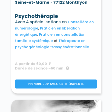
Seine-et-Marne
»
77122 Monthyon
Courcelles-en-Bassée 77126
Courchamp 77560
Courpalay 77540
Psychothérapie
Courquetaine 77390
Courtacon 77560
Courtomer 77390
Courtry 77181
Avec 4 spécialisations en
Conseillère en
Coutençon 77154
Coutevroult 77580
numérologie
Praticien en libération
Crécy-la-Chapelle 77580
énergétique
Praticien en constellation
Crégy-lès-Meaux 77124
familiale systémique
Thérapeute en
Crèvecœur-en-Brie 77610
Crisenoy 77390
psychogénéalogie transgénérationnelle
Croissy-Beaubourg 77183
La Croix-en-Brie 77370
Crouy-sur-Ourcq 77840
Cucharmoy 77160
Cuisy 77165
Dagny 77320
A partir de 60,00
Dammarie-les-Lys 77190
Durée de séance ~60 min.
Dammartin-en-Goële 77230
Dammartin-sur-Tigeaux 77163
Dampmart 77400
Darvault 77140
PRENDRE RDV AVEC CE THÉRAPEUTE
Dhuisy 77440
Diant 77940
Donnemarie-Dontilly 77520
Dormelles 77130
Doue 77510
Douy-la-Ramée 77139
Échouboulains 77830
Les Écrennes 77820