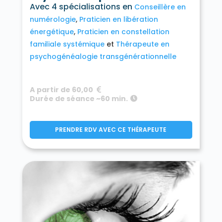
Avec 4 spécialisations en
Conseillère en
Courcelles-en-Bassée 77126
numérologie
Praticien en libération
Courchamp 77560
Courpalay 77540
Courquetaine 77390
Courtacon 77560
énergétique
Praticien en constellation
Courtomer 77390
Courtry 77181
familiale systémique
Thérapeute en
Coutençon 77154
Coutevroult 77580
psychogénéalogie transgénérationnelle
Crécy-la-Chapelle 77580
Crégy-lès-Meaux 77124
Crèvecœur-en-Brie 77610
Crisenoy 77390
A partir de 60,00
Croissy-Beaubourg 77183
Durée de séance ~60 min.
La Croix-en-Brie 77370
Crouy-sur-Ourcq 77840
Cucharmoy 77160
Cuisy 77165
Dagny 77320
PRENDRE RDV AVEC CE THÉRAPEUTE
Dammarie-les-Lys 77190
Dammartin-en-Goële 77230
Dammartin-sur-Tigeaux 77163
Dampmart 77400
Darvault 77140
Dhuisy 77440
Diant 77940
Donnemarie-Dontilly 77520
Dormelles 77130
Doue 77510
Douy-la-Ramée 77139
Échouboulains 77830
Les Écrennes 77820