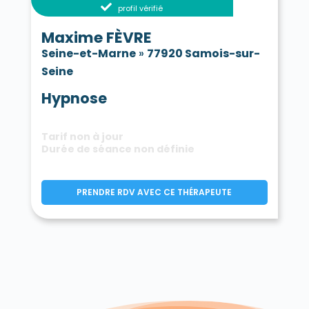
profil vérifié
Noisy-sur-École 77123
Nonville 77140
Noyen-sur-Seine 77114
Obsonville 77890
Maxime FÈVRE
Ocquerre 77440
Oissery 77178
Seine-et-Marne
»
77920 Samois-sur-
Orly-sur-Morin 77750
Ormesson 77167
Seine
Les Ormes-sur-Voulzie 77134
Othis 77280
Ozoir-la-Ferrière 77330
Hypnose
Ozouer-le-Voulgis 77390
Paley 77710
Pamfou 77830
Paroy 77520
Passy-sur-Seine 77480
Pécy 77970
Tarif non à jour
Penchard 77124
Perthes 77930
Durée de séance non définie
Pézarches 77131
Pierre-Levée 77580
Le Pin 77181
Le Plessis-aux-Bois 77165
Le Plessis-Feu-Aussoux 77540
PRENDRE RDV AVEC CE THÉRAPEUTE
Le Plessis-l'Évêque 77165
Le Plessis-Placy 77440
Poigny 77160
Poincy 77470
Poligny 77167
Pommeuse 77515
Pomponne 77400
Pontault-Combault 77340
Pontcarré 77135
Précy-sur-Marne 77410
Presles-en-Brie 77220
Pringy 77310
Provins 77160
Puisieux 77139