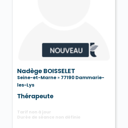
Marcilly 77139
Les Marêts 77560
Mareuil-lès-Meaux 77100
Marles-en-Brie 77610
Marolles-en-Brie 77120
Marolles-sur-Seine 77130
Mary-sur-Marne 77440
Mauperthuis 77120
Mauregard 77990
May-en-Multien 77145
Meaux 77100
Le Mée-sur-Seine 77350
Meigneux 77520
Meilleray 77320
Melun 77000
Melz-sur-Seine 77171
Méry-sur-Marne 77730
Nadège BOISSELET
Le Mesnil-Amelot 77990
Messy 77410
Misy-sur-Yonne 77130
Mitry-Mory 77290
Seine-et-Marne
»
77190 Dammarie-
Moisenay 77950
Moissy-Cramayel 77550
les-Lys
Mondreville 77570
Mons-en-Montois 77520
Thérapeute
Montceaux-lès-Meaux 77470
Montceaux-lès-Provins 77151
Montcourt-Fromonville 77140
Tarif non à jour
Durée de séance non définie
Montdauphin 77320
Montenils 77320
Montereau-Fault-Yonne 77130