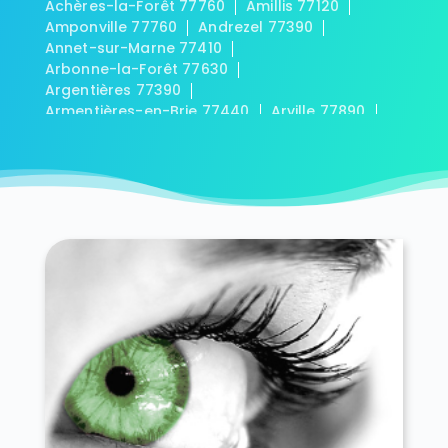
Achères-la-Forêt 77760
Amillis 77120
Amponville 77760
Andrezel 77390
Annet-sur-Marne 77410
Arbonne-la-Forêt 77630
Argentières 77390
Armentières-en-Brie 77440
Arville 77890
Aubepierre-Ozouer-le-Repos 77720
Aufferville 77570
Augers-en-Brie 77560
Aulnoy 77120
Avon 77210
Baby 77480
Bagneaux-sur-Loing 77167
Bailly-Romainvilliers 77700
Balloy 77118
Bannost-Villegagnon 77970
Barbey 77130
Barbizon 77630
Barcy 77910
Bassevelle 77750
Bazoches-lès-Bray 77118
Beauchery-Saint-Martin 77560
Beaumont-du-Gâtinais 77890
Beautheil 77120
Beauvoir 77390
Bellot 77510
Bernay-Vilbert 77540
Beton-Bazoches 77320
Bezalles 77970
Blandy 77115
Blennes 77940
Boisdon 77970
Bois-le-Roi 77590
Boissettes 77350