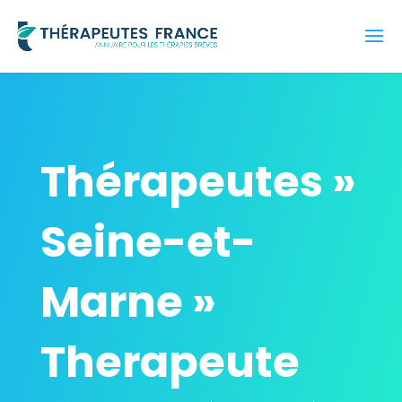
Thérapeutes »
Seine-et-
Marne »
Therapeute