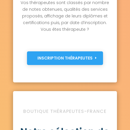
Saint-Germain-sous-Doue 77169
Vos thérapeutes sont classés par nombre
Saint-Germain-sur-École 77930
de notes obtenues, qualités des services
Saint-Germain-sur-Morin 77860
proposés, affichage de leurs diplômes et
Saint-Hilliers 77160
certifications puis, par date d’inscription.
Saint-Jean-les-Deux-Jumeaux 77660
Vous êtes thérapeute ?
Saint-Just-en-Brie 77370
Saint-Léger 77510
Saint-Loup-de-Naud 77650
Saint-Mammès 77670
Saint-Mard 77230
Saint-Mars-Vieux-Maisons 77320
INSCRIPTION THÉRAPEUTES
Saint-Martin-des-Champs 77320
Saint-Martin-du-Boschet 77320
Saint-Martin-en-Bière 77630
Saint-Méry 77720
Saint-Mesmes 77410
Saint-Ouen-en-Brie 77720
Saint-Ouen-sur-Morin 77750
Saint-Pathus 77178
Saint-Pierre-lès-Nemours 77140
BOUTIQUE THÉRAPEUTES-FRANCE
Saint-Rémy-la-Vanne 77320
Saints 77120
Saint-Sauveur-lès-Bray 77480
Saint-Sauveur-sur-École 77930
Saint-Siméon 77169
Saint-Soupplets 77165