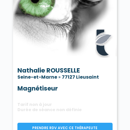
Égligny 77126
Égreville 77620
Émerainville 77184
Esbly 77450
Esmans 77940
Étrépilly 77139
Everly 77157
Évry-Grégy-sur-Yerre 77166
Faremoutiers 77515
Favières 77220
Faÿ-lès-Nemours 77167
Féricy 77133
Férolles-Attilly 77150
Ferrières-en-Brie 77164
La Ferté-Gaucher 77320
La Ferté-sous-Jouarre 77260
Flagy 77940
Fleury-en-Bière 77930
Nathalie ROUSSELLE
Fontainebleau 77300
Seine-et-Marne
»
77127 Lieusaint
Fontaine-Fourches 77480
Fontaine-le-Port 77590
Fontains 77370
Magnétiseur
Fontenailles 77370
Fontenay-Trésigny 77610
Forfry 77165
Forges 77130
Fouju 77390
Tarif non à jour
Fresnes-sur-Marne 77410
Frétoy 77320
Durée de séance non définie
Fromont 77760
Fublaines 77470
Garentreville 77890
Gastins 77370
La Genevraye 77690
PRENDRE RDV AVEC CE THÉRAPEUTE