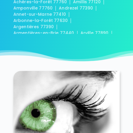
Achères-la-Forêt 77760
Amillis 77120
Amponville 77760
Andrezel 77390
Annet-sur-Marne 77410
Arbonne-la-Forêt 77630
Argentières 77390
Armentières-en-Brie 77440
Arville 77890
Aubepierre-Ozouer-le-Repos 77720
Aufferville 77570
Augers-en-Brie 77560
Aulnoy 77120
Avon 77210
Baby 77480
Bagneaux-sur-Loing 77167
Bailly-Romainvilliers 77700
Balloy 77118
Bannost-Villegagnon 77970
Barbey 77130
Barbizon 77630
Barcy 77910
Bassevelle 77750
Bazoches-lès-Bray 77118
Beauchery-Saint-Martin 77560
Beaumont-du-Gâtinais 77890
Beautheil 77120
Beauvoir 77390
Bellot 77510
Bernay-Vilbert 77540
Beton-Bazoches 77320
Bezalles 77970
Blandy 77115
Blennes 77940
Boisdon 77970
Bois-le-Roi 77590
Boissettes 77350