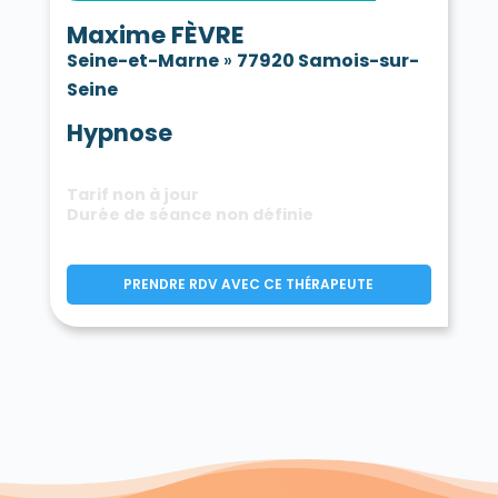
Noisy-sur-École 77123
Nonville 77140
Maxime FÈVRE
Noyen-sur-Seine 77114
Obsonville 77890
Seine-et-Marne
»
77920 Samois-sur-
Ocquerre 77440
Oissery 77178
Seine
Orly-sur-Morin 77750
Ormesson 77167
Les Ormes-sur-Voulzie 77134
Othis 77280
Hypnose
Ozoir-la-Ferrière 77330
Ozouer-le-Voulgis 77390
Paley 77710
Pamfou 77830
Paroy 77520
Tarif non à jour
Passy-sur-Seine 77480
Pécy 77970
Durée de séance non définie
Penchard 77124
Perthes 77930
Pézarches 77131
Pierre-Levée 77580
Le Pin 77181
Le Plessis-aux-Bois 77165
PRENDRE RDV AVEC CE THÉRAPEUTE
Le Plessis-Feu-Aussoux 77540
Le Plessis-l'Évêque 77165
Le Plessis-Placy 77440
Poigny 77160
Poincy 77470
Poligny 77167
Pommeuse 77515
Pomponne 77400
Pontault-Combault 77340
Pontcarré 77135
Précy-sur-Marne 77410
Presles-en-Brie 77220
Pringy 77310
Provins 77160
Puisieux 77139