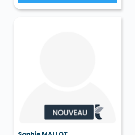
Germigny-l'Évêque 77910
Germigny-sous-Coulombs 77840
Gesvres-le-Chapitre 77165
Giremoutiers 77120
Gironville 77890
Gouaix 77114
Gouvernes 77400
La Grande-Paroisse 77130
Grandpuits-Bailly-Carrois 77720
Gravon 77118
Gressy 77410
Gretz-Armainvilliers 77220
Grez-sur-Loing 77880
Grisy-Suisnes 77166
Grisy-sur-Seine 77480
Guérard 77580
Guercheville 77760
Guermantes 77600
Guignes 77390
Gurcy-le-Châtel 77520
Hautefeuille 77515
La Haute-Maison 77580
Héricy 77850
Hermé 77114
Hondevilliers 77510
La Houssaye-en-Brie 77610
Ichy 77890
Isles-les-Meldeuses 77440
Isles-lès-Villenoy 77450
Iverny 77165
Jablines 77450
Jaignes 77440
Jaulnes 77480
Jossigny 77600
Sophie MALLOT
Jouarre 77640
Jouy-le-Châtel 77970