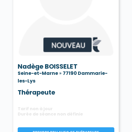
Marcilly 77139
Les Marêts 77560
Mareuil-lès-Meaux 77100
Marles-en-Brie 77610
Marolles-en-Brie 77120
Marolles-sur-Seine 77130
Mary-sur-Marne 77440
Mauperthuis 77120
Mauregard 77990
May-en-Multien 77145
Meaux 77100
Le Mée-sur-Seine 77350
Meigneux 77520
Meilleray 77320
Melun 77000
Melz-sur-Seine 77171
Nadège BOISSELET
Méry-sur-Marne 77730
Le Mesnil-Amelot 77990
Messy 77410
Seine-et-Marne
»
77190 Dammarie-
Misy-sur-Yonne 77130
Mitry-Mory 77290
les-Lys
Moisenay 77950
Moissy-Cramayel 77550
Mondreville 77570
Thérapeute
Mons-en-Montois 77520
Montceaux-lès-Meaux 77470
Tarif non à jour
Montceaux-lès-Provins 77151
Durée de séance non définie
Montcourt-Fromonville 77140
Montdauphin 77320
Montenils 77320
Montereau-Fault-Yonne 77130