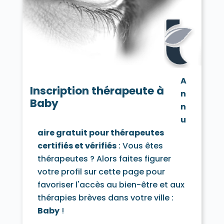
Boissise-la-Bertrand 77350
Boissise-le-Roi 77310
Boissy-aux-Cailles 77760
Boissy-le-Châtel 77169
Boitron 77750
Bombon 77720
Bougligny 77570
Boulancourt 77760
Bouleurs 77580
Bourron-Marlotte 77780
Boutigny 77470
A
Bransles 77620
Bray-sur-Seine 77480
Inscription thérapeute à
n
Bréau 77720
Brie-Comte-Robert 77170
Baby
La Brosse-Montceaux 77940
n
Brou-sur-Chantereine 77177
Burcy 77760
u
Bussières 77750
aire gratuit pour thérapeutes
Bussy-Saint-Georges 77600
certifiés et vérifiés
: Vous êtes
Bussy-Saint-Martin 77600
Buthiers 77760
Cannes-Écluse 77130
Carnetin 77400
thérapeutes ? Alors faites figurer
La Celle-sur-Morin 77515
Cély 77930
votre profil sur cette page pour
Cerneux 77320
Cesson 77240
favoriser l'accès au bien-être et aux
Cessoy-en-Montois 77520
thérapies brèves dans votre ville :
Chailly-en-Bière 77930
Chailly-en-Brie 77120
Chaintreaux 77460
Baby
!
Chalautre-la-Grande 77171