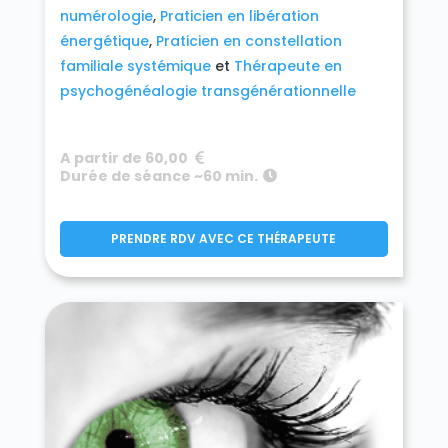
numérologie
Praticien en libération
Courcelles-en-Bassée 77126
énergétique
Praticien en constellation
Courchamp 77560
Courpalay 77540
Courquetaine 77390
Courtacon 77560
familiale systémique
Thérapeute en
Courtomer 77390
Courtry 77181
psychogénéalogie transgénérationnelle
Coutençon 77154
Coutevroult 77580
Crécy-la-Chapelle 77580
Crégy-lès-Meaux 77124
A partir de 60,00
Crèvecœur-en-Brie 77610
Crisenoy 77390
Durée de séance ~60 min.
Croissy-Beaubourg 77183
La Croix-en-Brie 77370
Crouy-sur-Ourcq 77840
Cucharmoy 77160
PRENDRE RDV AVEC CE THÉRAPEUTE
Cuisy 77165
Dagny 77320
Dammarie-les-Lys 77190
Dammartin-en-Goële 77230
Dammartin-sur-Tigeaux 77163
Dampmart 77400
Darvault 77140
Dhuisy 77440
Diant 77940
Donnemarie-Dontilly 77520
Dormelles 77130
Doue 77510
Douy-la-Ramée 77139
Échouboulains 77830
Les Écrennes 77820