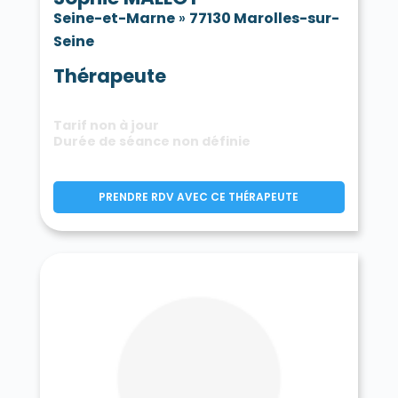
Seine-et-Marne
»
77130 Marolles-sur-
Jouy-sur-Morin 77320
Juilly 77230
Jutigny 77650
Lagny-sur-Marne 77400
Seine
Larchant 77760
Laval-en-Brie 77148
Thérapeute
Léchelle 77171
Lescherolles 77320
Lesches 77450
Lésigny 77150
Leudon-en-Brie 77320
Lieusaint 77127
Tarif non à jour
Limoges-Fourches 77550
Lissy 77550
Durée de séance non définie
Liverdy-en-Brie 77220
Livry-sur-Seine 77000
Lizines 77650
Lizy-sur-Ourcq 77440
Lognes 77185
PRENDRE RDV AVEC CE THÉRAPEUTE
Longperrier 77230
Longueville 77650
Lorrez-le-Bocage-Préaux 77710
Louan-Villegruis-Fontaine 77560
Luisetaines 77520
Lumigny-Nesles-Ormeaux 77540
Luzancy 77138
Machault 77133
La Madeleine-sur-Loing 77570
Magny-le-Hongre 77700
Maincy 77950
Maisoncelles-en-Brie 77580
Maisoncelles-en-Gâtinais 77570
Maison-Rouge 77370
Marchémoret 77230