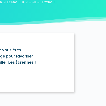
-Roi 77590
Boissettes 77350
7169
Boitron 77750
Bombon 77720
0
Bransles 77620
ou-sur-Chantereine 77177
s 77760
Cannes-Écluse 77130
-en-Montois 77520
Chalautre-la-Petite 77160
77430
Champcenest 77560
Chanteloup-en-Brie 77600
outils 77320
: Vous êtes
mentray 77410
Charny 77410
age pour favoriser
elet-en-Brie 77820
lle :
Les Écrennes
!
in-Neufmontiers 77124
ssy 77700
Chevrainvilliers 77760
77730
Claye-Souilly 77410
0
Conches-sur-Gondoire 77600
-Dames 77860
les-en-Bassée 77126
0
Courtry 77181
Coutençon 77154
0
Crisenoy 77390
Cuisy 77165
Dagny 77320