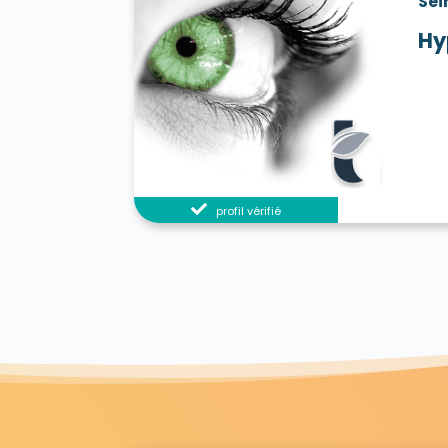
Sei
Hy
profil vérifié