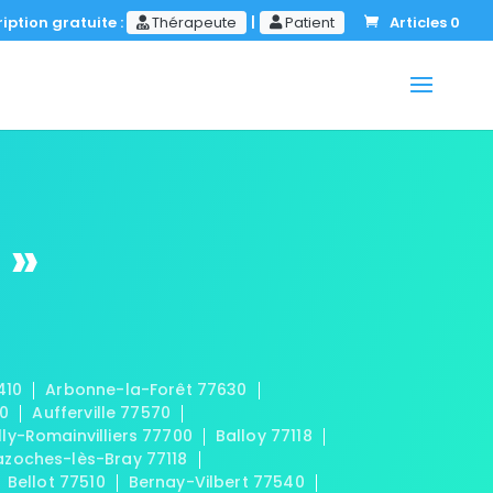
iption gratuite :
Thérapeute
|
Patient
Articles 0
 »
410
Arbonne-la-Forêt 77630
20
Aufferville 77570
lly-Romainvilliers 77700
Balloy 77118
azoches-lès-Bray 77118
Bellot 77510
Bernay-Vilbert 77540