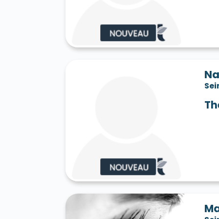
Saint-Jean-les-Deux-Jumeaux 77660
S
Saint-Mard 77230
Saint-Mars-Vieux-Ma
Saint-Martin-en-Bière 77630
Saint-Mér
Saint-Pathus 77178
Saint-Pierre-lès-N
Saint-Sauveur-sur-École 77930
Saint-S
Sammeron 77260
Samois-sur-Seine 77
Savins 77650
Seine-Port 77240
Sept-
Na
Sivry-Courtry 77115
Sognolles-en-Monto
Sei
Sourdun 77171
Tancrou 77440
Thénis
Tigeaux 77163
La Tombe 77130
Torcy
Th
Treuzy-Levelay 77710
Trilbardou 77450
Vaires-sur-Marne 77360
Valence-en-Br
Le Vaudoué 77123
Vaudoy-en-Brie 7714
Verneuil-l'Étang 77390
Vernou-la-Celle
Villebéon 77710
Villecerf 77250
Ville
Villeneuve-le-Comte 77174
Villeneuve-
Villeneuve-sur-Bellot 77510
Villenoy 77
Villiers-en-Bière 77190
Villiers-Saint-G
Villuis 77480
Vimpelles 77520
Vinant
Voulton 77560
Voulx 77940
Vulaines-
Ma