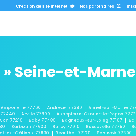
Création de site internet
Nos partenaires
Inscr
 » Seine-et-Marne
Amponville 77760
Andrezel 77390
Annet-sur-Marne 77
 77440
Arville 77890
Aubepierre-Ozouer-le-Repos 777
von 77210
Baby 77480
Bagneaux-sur-Loing 77167
Bai
30
Barbizon 77630
Barcy 77910
Bassevelle 77750
B
t-du-Gâtinais 77890
Beautheil 77120
Beauvoir 77390