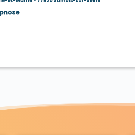
ne-et-Marne
»
77920 Samois-sur-Seine
pnose