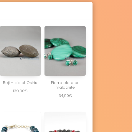
Boji – Isis et Osiris
Pierre plate en
malachite
139,90
€
34,90
€