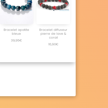
Bracelet apatite
Bracelet diffuseur
bleue
pierre de lave &
corail
39,95
€
16,90
€