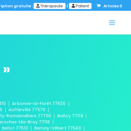
iption gratuite :
Thérapeute
|
Patient
Articles 0
 »
410
Arbonne-la-Forêt 77630
20
Aufferville 77570
lly-Romainvilliers 77700
Balloy 77118
azoches-lès-Bray 77118
Bellot 77510
Bernay-Vilbert 77540