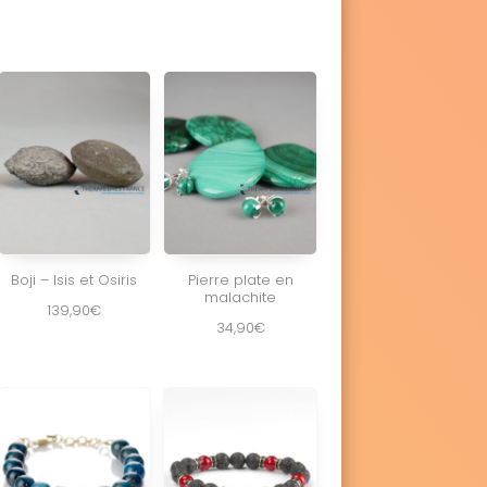
Boji – Isis et Osiris
Pierre plate en
malachite
139,90
€
34,90
€