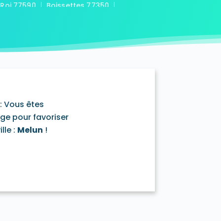
-Roi 77590
Boissettes 77350
7169
Boitron 77750
Bombon 77720
0
Bransles 77620
ou-sur-Chantereine 77177
s 77760
Cannes-Écluse 77130
-en-Montois 77520
Chalautre-la-Petite 77160
77430
Champcenest 77560
Chanteloup-en-Brie 77600
outils 77320
: Vous êtes
mentray 77410
Charny 77410
age pour favoriser
elet-en-Brie 77820
lle :
Melun
!
in-Neufmontiers 77124
ssy 77700
Chevrainvilliers 77760
77730
Claye-Souilly 77410
0
Conches-sur-Gondoire 77600
-Dames 77860
les-en-Bassée 77126
0
Courtry 77181
Coutençon 77154
0
Crisenoy 77390
Cuisy 77165
Dagny 77320