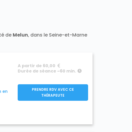
t 77400
Darvault 77140
a-Ramée 77139
Échouboulains 77830
7940
Étrépilly 77139
Everly 77157
y 77133
Férolles-Attilly 77150
leury-en-Bière 77930
nailles 77370
ité de
Melun
, dans le Seine-et-Marne
Frétoy 77320
Fromont 77760
77910
890
Gouaix 77114
Gouvernes 77400
-Armainvilliers 77220
e 77760
Guermantes 77600
A partir de 60,00
50
Hermé 77114
Hondevilliers 77510
Durée de séance ~60 min.
verny 77165
Jablines 77450
sur-Morin 77320
Juilly 77230
Lescherolles 77320
Lesches 77450
PRENDRE RDV AVEC CE
n en
iverdy-en-Brie 77220
THÉRAPEUTE
Longueville 77650
sles-Ormeaux 77540
Luzancy 77138
celles-en-Brie 77580
s Marêts 77560
0
Mary-sur-Marne 77440
7350
Meigneux 77520