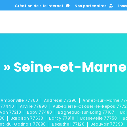
Création de site internet
Nos partenaires
Inscr
 » Seine-et-Marne
Amponville 77760
Andrezel 77390
Annet-sur-Marne 77
 77440
Arville 77890
Aubepierre-Ozouer-le-Repos 777
von 77210
Baby 77480
Bagneaux-sur-Loing 77167
Bai
30
Barbizon 77630
Barcy 77910
Bassevelle 77750
B
t-du-Gâtinais 77890
Beautheil 77120
Beauvoir 77390