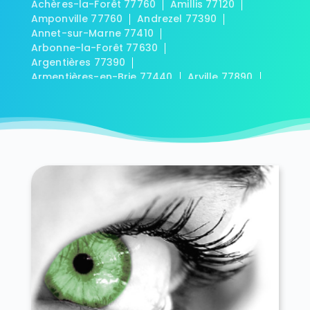
Achères-la-Forêt 77760
Amillis 77120
Amponville 77760
Andrezel 77390
Annet-sur-Marne 77410
Arbonne-la-Forêt 77630
Argentières 77390
Armentières-en-Brie 77440
Arville 77890
Aubepierre-Ozouer-le-Repos 77720
Aufferville 77570
Augers-en-Brie 77560
Aulnoy 77120
Avon 77210
Baby 77480
Bagneaux-sur-Loing 77167
Bailly-Romainvilliers 77700
Balloy 77118
Bannost-Villegagnon 77970
Barbey 77130
Barbizon 77630
Barcy 77910
Bassevelle 77750
Bazoches-lès-Bray 77118
Beauchery-Saint-Martin 77560
Beaumont-du-Gâtinais 77890
Beautheil 77120
Beauvoir 77390
Bellot 77510
Bernay-Vilbert 77540
Beton-Bazoches 77320
Bezalles 77970
Blandy 77115
Blennes 77940
Boisdon 77970
Bois-le-Roi 77590
Boissettes 77350