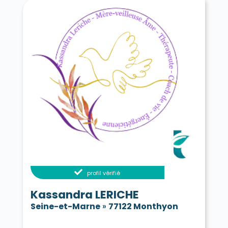
Châtenay-sur-Seine 77126
Châtenoy 77167
Châtillon-la-Borde 77820
Châtres 77610
Chauconin-Neufmontiers 77124
Chauffry 77169
Chaumes-en-Brie 77390
Chelles 77500
Chenoise 77160
Chenou 77570
Chessy 77700
Chevrainvilliers 77760
Chevru 77320
Chevry-Cossigny 77173
Chevry-en-Sereine 77710
Choisy-en-Brie 77320
Citry 77730
Claye-Souilly 77410
Clos-Fontaine 77370
Cocherel 77440
Collégien 77090
Combs-la-Ville 77380
Compans 77290
Conches-sur-Gondoire 77600
Condé-Sainte-Libiaire 77450
profil vérifié
Congis-sur-Thérouanne 77440
Coubert 77170
Kassandra LERICHE
Couilly-Pont-aux-Dames 77860
Seine-et-Marne
»
77122 Monthyon
Coulombs-en-Valois 77840
Coulommes 77580
Coulommiers 77120
Coupvray 77700