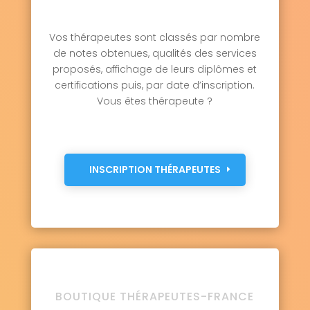
Saint-Germain-sous-Doue 77169
Saint-Germain-sur-École 77930
Saint-Germain-sur-Morin 77860
Vos thérapeutes sont classés par nombre
Saint-Hilliers 77160
de notes obtenues, qualités des services
Saint-Jean-les-Deux-Jumeaux 77660
proposés, affichage de leurs diplômes et
Saint-Just-en-Brie 77370
certifications puis, par date d’inscription.
Saint-Léger 77510
Vous êtes thérapeute ?
Saint-Loup-de-Naud 77650
Saint-Mammès 77670
Saint-Mard 77230
Saint-Mars-Vieux-Maisons 77320
Saint-Martin-des-Champs 77320
Saint-Martin-du-Boschet 77320
INSCRIPTION THÉRAPEUTES
Saint-Martin-en-Bière 77630
Saint-Méry 77720
Saint-Mesmes 77410
Saint-Ouen-en-Brie 77720
Saint-Ouen-sur-Morin 77750
Saint-Pathus 77178
Saint-Pierre-lès-Nemours 77140
Saint-Rémy-la-Vanne 77320
Saints 77120
Saint-Sauveur-lès-Bray 77480
Saint-Sauveur-sur-École 77930
BOUTIQUE THÉRAPEUTES-FRANCE
Saint-Siméon 77169
Saint-Soupplets 77165