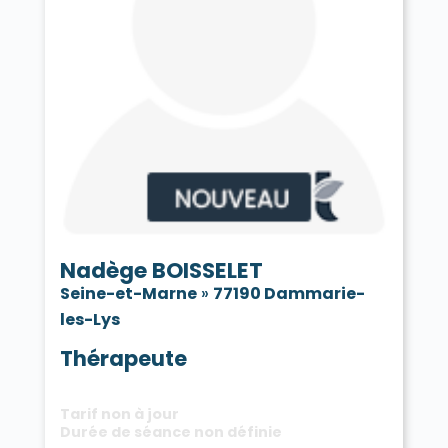
Marcilly 77139
Les Marêts 77560
Mareuil-lès-Meaux 77100
Marles-en-Brie 77610
Marolles-en-Brie 77120
Marolles-sur-Seine 77130
Mary-sur-Marne 77440
Mauperthuis 77120
Mauregard 77990
May-en-Multien 77145
Meaux 77100
Le Mée-sur-Seine 77350
Meigneux 77520
Meilleray 77320
Melun 77000
Melz-sur-Seine 77171
Méry-sur-Marne 77730
Le Mesnil-Amelot 77990
Messy 77410
Nadège BOISSELET
Misy-sur-Yonne 77130
Mitry-Mory 77290
Moisenay 77950
Moissy-Cramayel 77550
Seine-et-Marne
»
77190 Dammarie-
Mondreville 77570
les-Lys
Mons-en-Montois 77520
Montceaux-lès-Meaux 77470
Thérapeute
Montceaux-lès-Provins 77151
Montcourt-Fromonville 77140
Montdauphin 77320
Montenils 77320
Tarif non à jour
Durée de séance non définie
Montereau-Fault-Yonne 77130