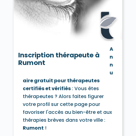
Boissise-la-Bertrand 77350
Boissise-le-Roi 77310
Boissy-aux-Cailles 77760
Boissy-le-Châtel 77169
Boitron 77750
Bombon 77720
Bougligny 77570
Boulancourt 77760
Bouleurs 77580
Bourron-Marlotte 77780
Boutigny 77470
A
Bransles 77620
Bray-sur-Seine 77480
Inscription thérapeute à
n
Bréau 77720
Brie-Comte-Robert 77170
Rumont
La Brosse-Montceaux 77940
n
Brou-sur-Chantereine 77177
Burcy 77760
u
Bussières 77750
aire gratuit pour thérapeutes
Bussy-Saint-Georges 77600
certifiés et vérifiés
: Vous êtes
Bussy-Saint-Martin 77600
Buthiers 77760
Cannes-Écluse 77130
Carnetin 77400
thérapeutes ? Alors faites figurer
La Celle-sur-Morin 77515
Cély 77930
votre profil sur cette page pour
Cerneux 77320
Cesson 77240
favoriser l'accès au bien-être et aux
Cessoy-en-Montois 77520
thérapies brèves dans votre ville :
Chailly-en-Bière 77930
Chailly-en-Brie 77120
Chaintreaux 77460
Rumont
!
Chalautre-la-Grande 77171