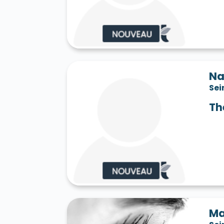
Saint-Jean-les-Deux-Jumeaux 77660
S
Saint-Mard 77230
Saint-Mars-Vieux-Ma
Saint-Martin-en-Bière 77630
Saint-Mér
Saint-Pathus 77178
Saint-Pierre-lès-N
Saint-Sauveur-sur-École 77930
Saint-S
Sammeron 77260
Samois-sur-Seine 77
Savins 77650
Seine-Port 77240
Sept-
Na
Sivry-Courtry 77115
Sognolles-en-Monto
Sei
Sourdun 77171
Tancrou 77440
Thénis
Tigeaux 77163
La Tombe 77130
Torcy
Th
Treuzy-Levelay 77710
Trilbardou 77450
Vaires-sur-Marne 77360
Valence-en-Br
Le Vaudoué 77123
Vaudoy-en-Brie 7714
Verneuil-l'Étang 77390
Vernou-la-Celle
Villebéon 77710
Villecerf 77250
Ville
Villeneuve-le-Comte 77174
Villeneuve-
Villeneuve-sur-Bellot 77510
Villenoy 77
Villiers-en-Bière 77190
Villiers-Saint-G
Villuis 77480
Vimpelles 77520
Vinant
Voulton 77560
Voulx 77940
Vulaines-
Ma