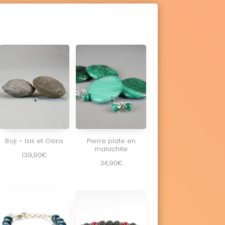
Boji – Isis et Osiris
Pierre plate en
malachite
139,90
€
34,90
€