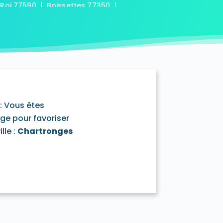
-Roi 77590
Boissettes 77350
7169
Boitron 77750
Bombon 77720
0
Bransles 77620
ou-sur-Chantereine 77177
s 77760
Cannes-Écluse 77130
-en-Montois 77520
Chalautre-la-Petite 77160
77430
Champcenest 77560
Chanteloup-en-Brie 77600
outils 77320
: Vous êtes
mentray 77410
Charny 77410
age pour favoriser
telet-en-Brie 77820
lle :
Chartronges
in-Neufmontiers 77124
ssy 77700
Chevrainvilliers 77760
77730
Claye-Souilly 77410
0
Conches-sur-Gondoire 77600
-Dames 77860
les-en-Bassée 77126
0
Courtry 77181
Coutençon 77154
0
Crisenoy 77390
Cuisy 77165
Dagny 77320