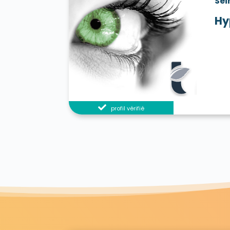
Sei
Hy
profil vérifié