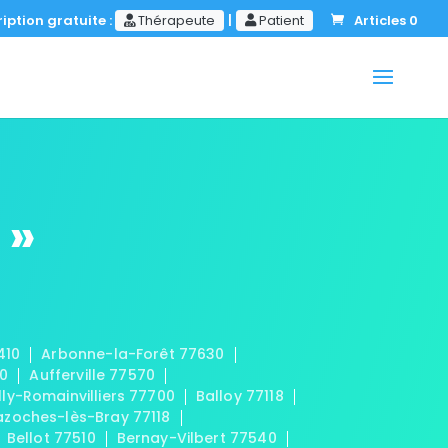
iption gratuite :
Thérapeute
|
Patient
Articles 0
 »
410
Arbonne-la-Forêt 77630
20
Aufferville 77570
lly-Romainvilliers 77700
Balloy 77118
azoches-lès-Bray 77118
Bellot 77510
Bernay-Vilbert 77540