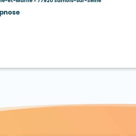
ne-et-Marne
»
77920 Samois-sur-Seine
pnose