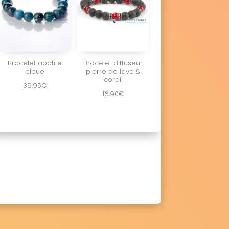
Bracelet apatite
Bracelet diffuseur
bleue
pierre de lave &
corail
39,95
€
16,90
€