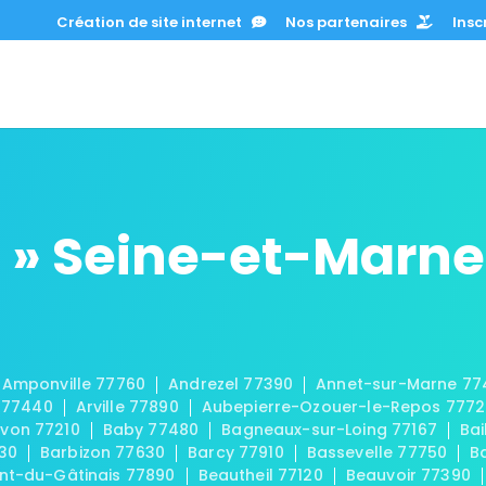
Création de site internet
Nos partenaires
Inscr
 » Seine-et-Marne
Amponville 77760
Andrezel 77390
Annet-sur-Marne 77
 77440
Arville 77890
Aubepierre-Ozouer-le-Repos 777
von 77210
Baby 77480
Bagneaux-sur-Loing 77167
Bai
30
Barbizon 77630
Barcy 77910
Bassevelle 77750
B
t-du-Gâtinais 77890
Beautheil 77120
Beauvoir 77390