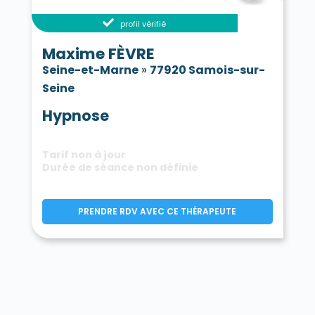
Noisy-sur-École 77123
Nonville 77140
profil vérifié
Noyen-sur-Seine 77114
Obsonville 77890
Ocquerre 77440
Oissery 77178
Maxime FÈVRE
Orly-sur-Morin 77750
Ormesson 77167
Seine-et-Marne
»
77920 Samois-sur-
Les Ormes-sur-Voulzie 77134
Othis 77280
Seine
Ozoir-la-Ferrière 77330
Ozouer-le-Voulgis 77390
Paley 77710
Hypnose
Pamfou 77830
Paroy 77520
Passy-sur-Seine 77480
Pécy 77970
Penchard 77124
Perthes 77930
Tarif non à jour
Pézarches 77131
Pierre-Levée 77580
Durée de séance non définie
Le Pin 77181
Le Plessis-aux-Bois 77165
Le Plessis-Feu-Aussoux 77540
Le Plessis-l'Évêque 77165
PRENDRE RDV AVEC CE THÉRAPEUTE
Le Plessis-Placy 77440
Poigny 77160
Poincy 77470
Poligny 77167
Pommeuse 77515
Pomponne 77400
Pontault-Combault 77340
Pontcarré 77135
Précy-sur-Marne 77410
Presles-en-Brie 77220
Pringy 77310
Provins 77160
Puisieux 77139