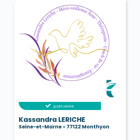
Châtenay-sur-Seine 77126
Châtenoy 77167
Châtillon-la-Borde 77820
Châtres 77610
Chauconin-Neufmontiers 77124
Chauffry 77169
Chaumes-en-Brie 77390
Chelles 77500
Chenoise 77160
Chenou 77570
Chessy 77700
Chevrainvilliers 77760
Chevru 77320
Chevry-Cossigny 77173
Chevry-en-Sereine 77710
Choisy-en-Brie 77320
Citry 77730
Claye-Souilly 77410
Clos-Fontaine 77370
Cocherel 77440
Collégien 77090
Combs-la-Ville 77380
Compans 77290
Conches-sur-Gondoire 77600
Condé-Sainte-Libiaire 77450
profil vérifié
Congis-sur-Thérouanne 77440
Coubert 77170
Kassandra LERICHE
Couilly-Pont-aux-Dames 77860
Seine-et-Marne
»
77122 Monthyon
Coulombs-en-Valois 77840
Coulommes 77580
Coulommiers 77120
Coupvray 77700