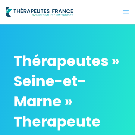
Thérapeutes »
Seine-et-
Marne »
Therapeute