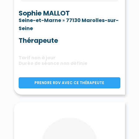
Jouy-sur-Morin 77320
Juilly 77230
Sophie MALLOT
Jutigny 77650
Lagny-sur-Marne 77400
Larchant 77760
Laval-en-Brie 77148
Seine-et-Marne
»
77130 Marolles-sur-
Léchelle 77171
Lescherolles 77320
Seine
Lesches 77450
Lésigny 77150
Leudon-en-Brie 77320
Lieusaint 77127
Thérapeute
Limoges-Fourches 77550
Lissy 77550
Liverdy-en-Brie 77220
Tarif non à jour
Livry-sur-Seine 77000
Lizines 77650
Durée de séance non définie
Lizy-sur-Ourcq 77440
Lognes 77185
Longperrier 77230
Longueville 77650
Lorrez-le-Bocage-Préaux 77710
PRENDRE RDV AVEC CE THÉRAPEUTE
Louan-Villegruis-Fontaine 77560
Luisetaines 77520
Lumigny-Nesles-Ormeaux 77540
Luzancy 77138
Machault 77133
La Madeleine-sur-Loing 77570
Magny-le-Hongre 77700
Maincy 77950
Maisoncelles-en-Brie 77580
Maisoncelles-en-Gâtinais 77570
Maison-Rouge 77370
Marchémoret 77230