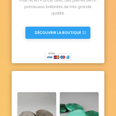
main et en France, avec des pierres semi-
Ury 77760
Ussy-sur-Marne 77260
précieuses brillantes de très grande
Vaires-sur-Marne 77360
qualité.
Valence-en-Brie 77830
Vanvillé 77370
Varennes-sur-Seine 77130
Varreddes 77910
Vaucourtois 77580
Le Vaudoué 77123
Vaudoy-en-Brie 77141
DÉCOUVRIR LA BOUTIQUE
Vaux-le-Pénil 77000
Vaux-sur-Lunain 77710
Vendrest 77440
Verdelot 77510
Verneuil-l'Étang 77390
Vernou-la-Celle-sur-Seine 77670
Vert-Saint-Denis 77240
Vieux-Champagne 77370
Vignely 77450
Villebéon 77710
Villecerf 77250
Villemaréchal 77710
Villemareuil 77470
Villemer 77250
Villenauxe-la-Petite 77480
Villeneuve-le-Comte 77174
Villeneuve-les-Bordes 77154
Villeneuve-Saint-Denis 77174
Villeneuve-sous-Dammartin 77230
Villeneuve-sur-Bellot 77510
Villenoy 77124
Villeparisis 77270
Villeroy 77410