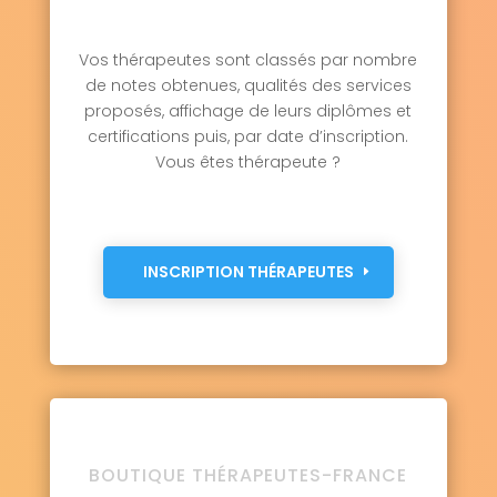
Saint-Germain-sous-Doue 77169
Saint-Germain-sur-École 77930
Saint-Germain-sur-Morin 77860
Vos thérapeutes sont classés par nombre
Saint-Hilliers 77160
de notes obtenues, qualités des services
Saint-Jean-les-Deux-Jumeaux 77660
proposés, affichage de leurs diplômes et
Saint-Just-en-Brie 77370
certifications puis, par date d’inscription.
Saint-Léger 77510
Vous êtes thérapeute ?
Saint-Loup-de-Naud 77650
Saint-Mammès 77670
Saint-Mard 77230
Saint-Mars-Vieux-Maisons 77320
Saint-Martin-des-Champs 77320
Saint-Martin-du-Boschet 77320
INSCRIPTION THÉRAPEUTES
Saint-Martin-en-Bière 77630
Saint-Méry 77720
Saint-Mesmes 77410
Saint-Ouen-en-Brie 77720
Saint-Ouen-sur-Morin 77750
Saint-Pathus 77178
Saint-Pierre-lès-Nemours 77140
Saint-Rémy-la-Vanne 77320
Saints 77120
Saint-Sauveur-lès-Bray 77480
Saint-Sauveur-sur-École 77930
BOUTIQUE THÉRAPEUTES-FRANCE
Saint-Siméon 77169
Saint-Soupplets 77165