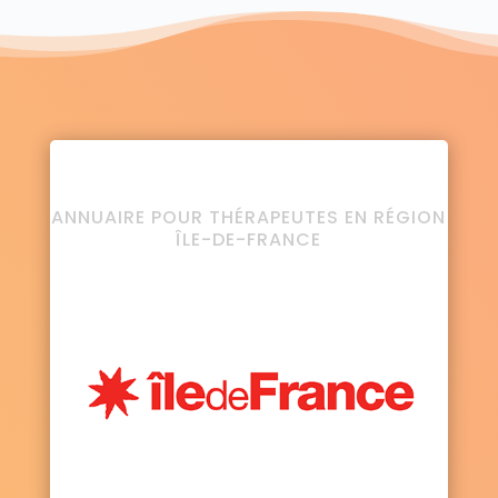
Quiers 77720
Quincy-Voisins 77860
Rampillon 77370
Réau 77550
Rebais 77510
Recloses 77760
Remauville 77710
Reuil-en-Brie 77260
La Rochette 77000
Roissy-en-Brie 77680
Rouilly 77160
Rouvres 77230
Rozay-en-Brie 77540
Rubelles 77950
Rumont 77760
Rupéreux 77560
Saâcy-sur-Marne 77730
ANNUAIRE POUR THÉRAPEUTES EN RÉGION
Sablonnières 77510
ÎLE-DE-FRANCE
Saint-Ange-le-Viel 77710
Saint-Augustin 77515
Saint-Barthélemy 77320
Saint-Brice 77160
Saint-Cyr-sur-Morin 77750
Saint-Denis-lès-Rebais 77510
Sainte-Aulde 77260
Sainte-Colombe 77650
Saint-Fargeau-Ponthierry 77310
Saint-Fiacre 77470
Saint-Germain-Laval 77130
Saint-Germain-Laxis 77950