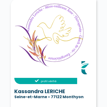
Châtenay-sur-Seine 77126
Châtenoy 77167
Châtillon-la-Borde 77820
Châtres 77610
Chauconin-Neufmontiers 77124
Chauffry 77169
Chaumes-en-Brie 77390
Chelles 77500
Chenoise 77160
Chenou 77570
Chessy 77700
Chevrainvilliers 77760
Chevru 77320
Chevry-Cossigny 77173
Chevry-en-Sereine 77710
Choisy-en-Brie 77320
Citry 77730
Claye-Souilly 77410
Clos-Fontaine 77370
Cocherel 77440
Collégien 77090
Combs-la-Ville 77380
Compans 77290
Conches-sur-Gondoire 77600
Condé-Sainte-Libiaire 77450
profil vérifié
Congis-sur-Thérouanne 77440
Coubert 77170
Kassandra LERICHE
Couilly-Pont-aux-Dames 77860
Seine-et-Marne
»
77122 Monthyon
Coulombs-en-Valois 77840
Coulommes 77580
Coulommiers 77120
Coupvray 77700