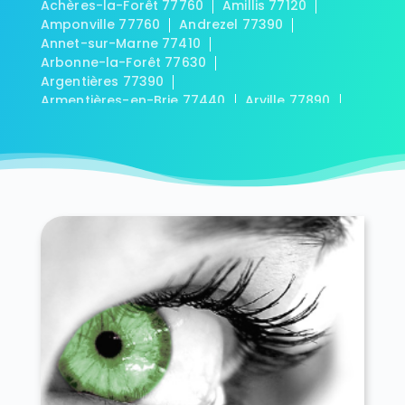
Achères-la-Forêt 77760
Amillis 77120
Amponville 77760
Andrezel 77390
Annet-sur-Marne 77410
Arbonne-la-Forêt 77630
Argentières 77390
Armentières-en-Brie 77440
Arville 77890
Aubepierre-Ozouer-le-Repos 77720
Aufferville 77570
Augers-en-Brie 77560
Aulnoy 77120
Avon 77210
Baby 77480
Bagneaux-sur-Loing 77167
Bailly-Romainvilliers 77700
Balloy 77118
Bannost-Villegagnon 77970
Barbey 77130
Barbizon 77630
Barcy 77910
Bassevelle 77750
Bazoches-lès-Bray 77118
Beauchery-Saint-Martin 77560
Beaumont-du-Gâtinais 77890
Beautheil 77120
Beauvoir 77390
Bellot 77510
Bernay-Vilbert 77540
Beton-Bazoches 77320
Bezalles 77970
Blandy 77115
Blennes 77940
Boisdon 77970
Bois-le-Roi 77590
Boissettes 77350