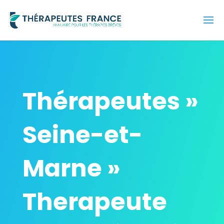
Thérapeutes »
Seine-et-
Marne »
Therapeute