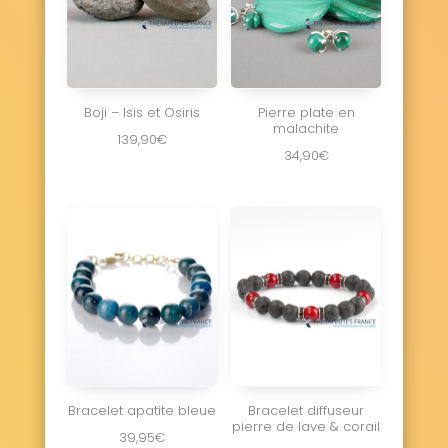
Ville-Saint-Jacques 77130
Villevaudé 77410
Villiers-en-Bière 77190
Villiers-Saint-Georges 77560
Villiers-sous-Grez 77760
Villiers-sur-Morin 77580
Villiers-sur-Seine 77114
Villuis 77480
Boji – Isis et Osiris
Pierre plate en
malachite
Vimpelles 77520
Vinantes 77230
139,90
€
Vincy-Manœuvre 77139
Voinsles 77540
34,90
€
Voisenon 77950
Voulangis 77580
Voulton 77560
Voulx 77940
Vulaines-lès-Provins 77160
Vulaines-sur-Seine 77870
Yèbles 77390
Bracelet apatite bleue
Bracelet diffuseur
pierre de lave & corail
39,95
€