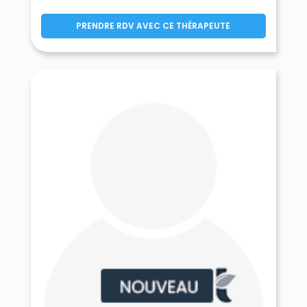
Germigny-l'Évêque 77910
Germigny-sous-Coulombs 77840
PRENDRE RDV AVEC CE THÉRAPEUTE
Gesvres-le-Chapitre 77165
Giremoutiers 77120
Gironville 77890
Gouaix 77114
Gouvernes 77400
La Grande-Paroisse 77130
Grandpuits-Bailly-Carrois 77720
Gravon 77118
Gressy 77410
Gretz-Armainvilliers 77220
Grez-sur-Loing 77880
Grisy-Suisnes 77166
Grisy-sur-Seine 77480
Guérard 77580
Guercheville 77760
Guermantes 77600
Guignes 77390
Gurcy-le-Châtel 77520
Hautefeuille 77515
La Haute-Maison 77580
Héricy 77850
Hermé 77114
Hondevilliers 77510
La Houssaye-en-Brie 77610
Ichy 77890
Isles-les-Meldeuses 77440
Isles-lès-Villenoy 77450
Iverny 77165
Jablines 77450
Jaignes 77440
Jaulnes 77480
Jossigny 77600
Jouarre 77640
Jouy-le-Châtel 77970