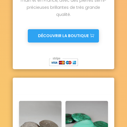
main et en France, avec des pierres semi-
Ury 77760
Ussy-sur-Marne 77260
précieuses brillantes de très grande
Vaires-sur-Marne 77360
qualité.
Valence-en-Brie 77830
Vanvillé 77370
Varennes-sur-Seine 77130
Varreddes 77910
Vaucourtois 77580
Le Vaudoué 77123
Vaudoy-en-Brie 77141
DÉCOUVRIR LA BOUTIQUE
Vaux-le-Pénil 77000
Vaux-sur-Lunain 77710
Vendrest 77440
Verdelot 77510
Verneuil-l'Étang 77390
Vernou-la-Celle-sur-Seine 77670
Vert-Saint-Denis 77240
Vieux-Champagne 77370
Vignely 77450
Villebéon 77710
Villecerf 77250
Villemaréchal 77710
Villemareuil 77470
Villemer 77250
Villenauxe-la-Petite 77480
Villeneuve-le-Comte 77174
Villeneuve-les-Bordes 77154
Villeneuve-Saint-Denis 77174
Villeneuve-sous-Dammartin 77230
Villeneuve-sur-Bellot 77510
Villenoy 77124
Villeparisis 77270
Villeroy 77410