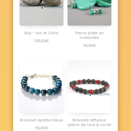
Ville-Saint-Jacques 77130
Villevaudé 77410
Villiers-en-Bière 77190
Villiers-Saint-Georges 77560
Villiers-sous-Grez 77760
Villiers-sur-Morin 77580
Villiers-sur-Seine 77114
Villuis 77480
Boji – Isis et Osiris
Pierre plate en
malachite
Vimpelles 77520
Vinantes 77230
139,90
€
Vincy-Manœuvre 77139
Voinsles 77540
34,90
€
Voisenon 77950
Voulangis 77580
Voulton 77560
Voulx 77940
Vulaines-lès-Provins 77160
Vulaines-sur-Seine 77870
Yèbles 77390
Bracelet apatite bleue
Bracelet diffuseur
pierre de lave & corail
39,95
€