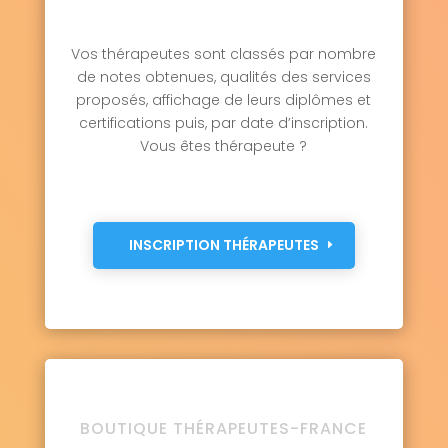
Saint-Germain-sous-Doue 77169
Saint-Germain-sur-École 77930
Saint-Germain-sur-Morin 77860
Vos thérapeutes sont classés par nombre
Saint-Hilliers 77160
de notes obtenues, qualités des services
Saint-Jean-les-Deux-Jumeaux 77660
proposés, affichage de leurs diplômes et
Saint-Just-en-Brie 77370
certifications puis, par date d’inscription.
Saint-Léger 77510
Vous êtes thérapeute ?
Saint-Loup-de-Naud 77650
Saint-Mammès 77670
Saint-Mard 77230
Saint-Mars-Vieux-Maisons 77320
Saint-Martin-des-Champs 77320
Saint-Martin-du-Boschet 77320
INSCRIPTION THÉRAPEUTES
Saint-Martin-en-Bière 77630
Saint-Méry 77720
Saint-Mesmes 77410
Saint-Ouen-en-Brie 77720
Saint-Ouen-sur-Morin 77750
Saint-Pathus 77178
Saint-Pierre-lès-Nemours 77140
Saint-Rémy-la-Vanne 77320
Saints 77120
Saint-Sauveur-lès-Bray 77480
Saint-Sauveur-sur-École 77930
BOUTIQUE THÉRAPEUTES-FRANCE
Saint-Siméon 77169
Saint-Soupplets 77165