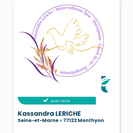
Châtenay-sur-Seine 77126
Châtenoy 77167
Châtillon-la-Borde 77820
Châtres 77610
Chauconin-Neufmontiers 77124
Chauffry 77169
Chaumes-en-Brie 77390
Chelles 77500
Chenoise 77160
Chenou 77570
Chessy 77700
Chevrainvilliers 77760
Chevru 77320
Chevry-Cossigny 77173
Chevry-en-Sereine 77710
Choisy-en-Brie 77320
Citry 77730
Claye-Souilly 77410
Clos-Fontaine 77370
Cocherel 77440
Collégien 77090
Combs-la-Ville 77380
Compans 77290
Conches-sur-Gondoire 77600
Condé-Sainte-Libiaire 77450
profil vérifié
Congis-sur-Thérouanne 77440
Coubert 77170
Kassandra LERICHE
Couilly-Pont-aux-Dames 77860
Seine-et-Marne
»
77122 Monthyon
Coulombs-en-Valois 77840
Coulommes 77580
Coulommiers 77120
Coupvray 77700