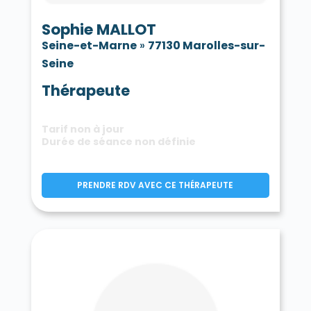
Jouy-sur-Morin 77320
Juilly 77230
Sophie MALLOT
Jutigny 77650
Lagny-sur-Marne 77400
Larchant 77760
Laval-en-Brie 77148
Seine-et-Marne
»
77130 Marolles-sur-
Léchelle 77171
Lescherolles 77320
Seine
Lesches 77450
Lésigny 77150
Leudon-en-Brie 77320
Lieusaint 77127
Thérapeute
Limoges-Fourches 77550
Lissy 77550
Liverdy-en-Brie 77220
Tarif non à jour
Livry-sur-Seine 77000
Lizines 77650
Durée de séance non définie
Lizy-sur-Ourcq 77440
Lognes 77185
Longperrier 77230
Longueville 77650
Lorrez-le-Bocage-Préaux 77710
PRENDRE RDV AVEC CE THÉRAPEUTE
Louan-Villegruis-Fontaine 77560
Luisetaines 77520
Lumigny-Nesles-Ormeaux 77540
Luzancy 77138
Machault 77133
La Madeleine-sur-Loing 77570
Magny-le-Hongre 77700
Maincy 77950
Maisoncelles-en-Brie 77580
Maisoncelles-en-Gâtinais 77570
Maison-Rouge 77370
Marchémoret 77230