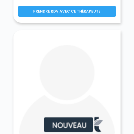
Germigny-l'Évêque 77910
Germigny-sous-Coulombs 77840
PRENDRE RDV AVEC CE THÉRAPEUTE
Gesvres-le-Chapitre 77165
Giremoutiers 77120
Gironville 77890
Gouaix 77114
Gouvernes 77400
La Grande-Paroisse 77130
Grandpuits-Bailly-Carrois 77720
Gravon 77118
Gressy 77410
Gretz-Armainvilliers 77220
Grez-sur-Loing 77880
Grisy-Suisnes 77166
Grisy-sur-Seine 77480
Guérard 77580
Guercheville 77760
Guermantes 77600
Guignes 77390
Gurcy-le-Châtel 77520
Hautefeuille 77515
La Haute-Maison 77580
Héricy 77850
Hermé 77114
Hondevilliers 77510
La Houssaye-en-Brie 77610
Ichy 77890
Isles-les-Meldeuses 77440
Isles-lès-Villenoy 77450
Iverny 77165
Jablines 77450
Jaignes 77440
Jaulnes 77480
Jossigny 77600
Jouarre 77640
Jouy-le-Châtel 77970