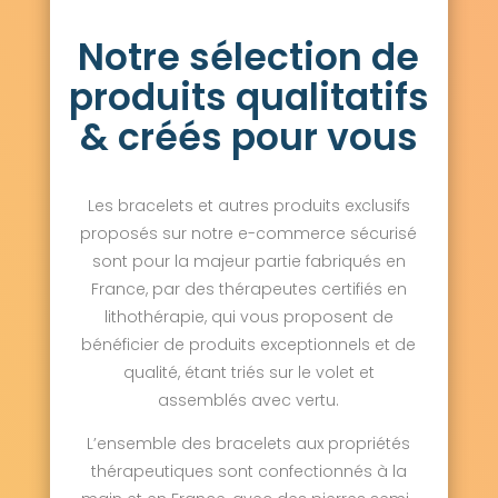
Saint-Thibault-des-Vignes 77400
Notre sélection de
Salins 77148
Sammeron 77260
Samois-sur-Seine 77920
Samoreau 77210
produits qualitatifs
Sancy 77580
Sancy-lès-Provins 77320
Savigny-le-Temple 77176
Savins 77650
& créés pour vous
Seine-Port 77240
Sept-Sorts 77260
Serris 77700
Servon 77170
Signy-Signets 77640
Sigy 77520
Les bracelets et autres produits exclusifs
Sivry-Courtry 77115
Sognolles-en-Montois 77520
proposés sur notre e-commerce sécurisé
Soignolles-en-Brie 77111
Soisy-Bouy 77650
sont pour la majeur partie fabriqués en
Solers 77111
Souppes-sur-Loing 77460
France, par des thérapeutes certifiés en
Sourdun 77171
Tancrou 77440
lithothérapie, qui vous proposent de
Thénisy 77520
Thieux 77230
bénéficier de produits exceptionnels et de
Thomery 77810
Thorigny-sur-Marne 77400
Thoury-Férottes 77940
Tigeaux 77163
qualité, étant triés sur le volet et
La Tombe 77130
Torcy 77200
assemblés avec vertu.
Touquin 77131
Tournan-en-Brie 77220
Tousson 77123
La Trétoire 77510
L’ensemble des bracelets aux propriétés
Treuzy-Levelay 77710
Trilbardou 77450
thérapeutiques sont confectionnés à la
Trilport 77470
Trocy-en-Multien 77440