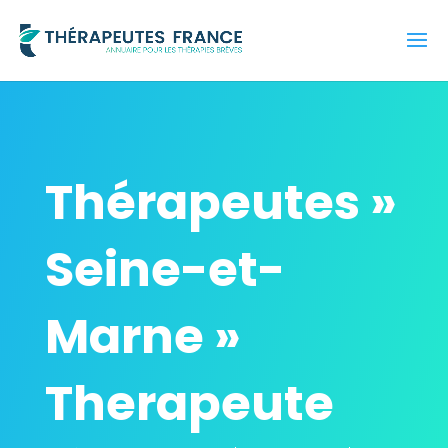
Thérapeutes »
Seine-et-
Marne »
Therapeute