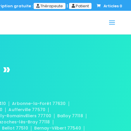
iption gratuite :
Thérapeute
|
Patient
Articles 0
 »
410
Arbonne-la-Forêt 77630
20
Aufferville 77570
lly-Romainvilliers 77700
Balloy 77118
azoches-lès-Bray 77118
Bellot 77510
Bernay-Vilbert 77540