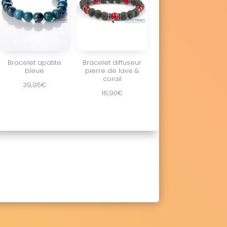
Bracelet apatite
Bracelet diffuseur
bleue
pierre de lave &
corail
39,95
€
16,90
€