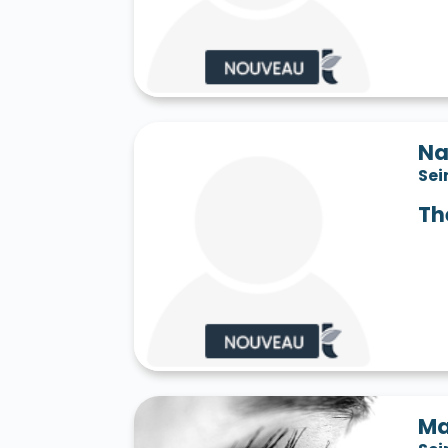
Saint-Jean-les-Deux-Jumeaux 77660
S
Saint-Mard 77230
Saint-Mars-Vieux-Ma
Saint-Martin-en-Bière 77630
Saint-Mér
Saint-Pathus 77178
Saint-Pierre-lès-N
Saint-Sauveur-sur-École 77930
Saint-S
Sammeron 77260
Samois-sur-Seine 77
Savins 77650
Seine-Port 77240
Sept-
Na
Sivry-Courtry 77115
Sognolles-en-Monto
Sei
Sourdun 77171
Tancrou 77440
Thénis
Tigeaux 77163
La Tombe 77130
Torcy
Th
Treuzy-Levelay 77710
Trilbardou 77450
Vaires-sur-Marne 77360
Valence-en-Br
Le Vaudoué 77123
Vaudoy-en-Brie 7714
Verneuil-l'Étang 77390
Vernou-la-Celle
Villebéon 77710
Villecerf 77250
Ville
Villeneuve-le-Comte 77174
Villeneuve-
Villeneuve-sur-Bellot 77510
Villenoy 77
Villiers-en-Bière 77190
Villiers-Saint-G
Villuis 77480
Vimpelles 77520
Vinant
Voulton 77560
Voulx 77940
Vulaines-
Ma