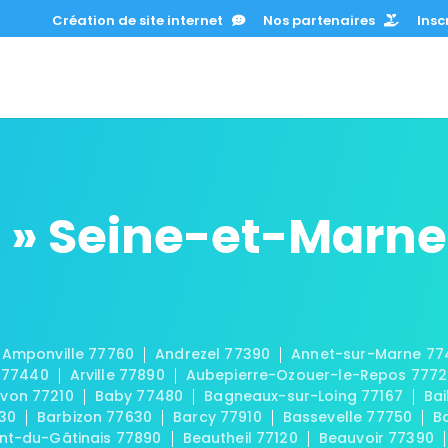
Création de site internet
Nos partenaires
Inscr
 » Seine-et-Marne
Amponville 77760
Andrezel 77390
Annet-sur-Marne 77
 77440
Arville 77890
Aubepierre-Ozouer-le-Repos 777
von 77210
Baby 77480
Bagneaux-sur-Loing 77167
Bai
30
Barbizon 77630
Barcy 77910
Bassevelle 77750
B
t-du-Gâtinais 77890
Beautheil 77120
Beauvoir 77390