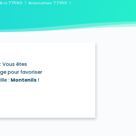
-Roi 77590
Boissettes 77350
7169
Boitron 77750
Bombon 77720
0
Bransles 77620
ou-sur-Chantereine 77177
s 77760
Cannes-Écluse 77130
-en-Montois 77520
Chalautre-la-Petite 77160
77430
Champcenest 77560
Chanteloup-en-Brie 77600
outils 77320
: Vous êtes
mentray 77410
Charny 77410
age pour favoriser
elet-en-Brie 77820
lle :
Montenils
!
in-Neufmontiers 77124
ssy 77700
Chevrainvilliers 77760
77730
Claye-Souilly 77410
0
Conches-sur-Gondoire 77600
-Dames 77860
les-en-Bassée 77126
0
Courtry 77181
Coutençon 77154
0
Crisenoy 77390
Cuisy 77165
Dagny 77320