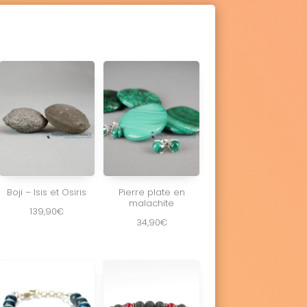
Boji – Isis et Osiris
Pierre plate en
malachite
139,90
€
34,90
€