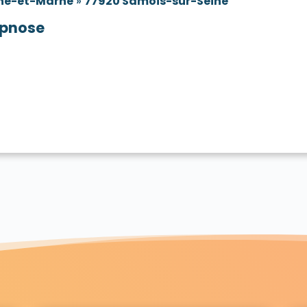
ne-et-Marne
»
77920 Samois-sur-Seine
pnose