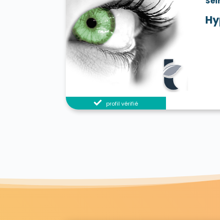
Sei
Hy
profil vérifié