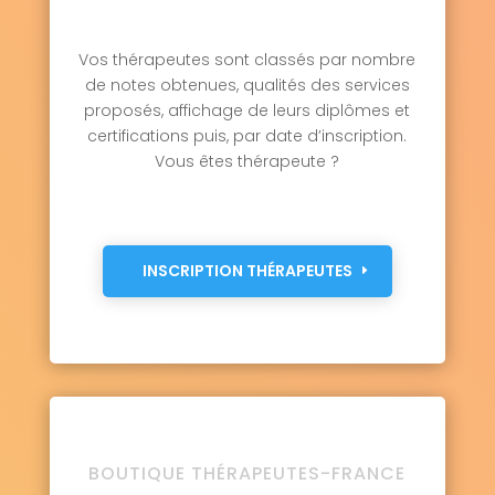
Saint-Germain-sous-Doue 77169
Saint-Germain-sur-École 77930
Saint-Germain-sur-Morin 77860
Vos thérapeutes sont classés par nombre
Saint-Hilliers 77160
de notes obtenues, qualités des services
Saint-Jean-les-Deux-Jumeaux 77660
proposés, affichage de leurs diplômes et
Saint-Just-en-Brie 77370
certifications puis, par date d’inscription.
Saint-Léger 77510
Vous êtes thérapeute ?
Saint-Loup-de-Naud 77650
Saint-Mammès 77670
Saint-Mard 77230
Saint-Mars-Vieux-Maisons 77320
Saint-Martin-des-Champs 77320
Saint-Martin-du-Boschet 77320
INSCRIPTION THÉRAPEUTES
Saint-Martin-en-Bière 77630
Saint-Méry 77720
Saint-Mesmes 77410
Saint-Ouen-en-Brie 77720
Saint-Ouen-sur-Morin 77750
Saint-Pathus 77178
Saint-Pierre-lès-Nemours 77140
Saint-Rémy-la-Vanne 77320
Saints 77120
Saint-Sauveur-lès-Bray 77480
Saint-Sauveur-sur-École 77930
BOUTIQUE THÉRAPEUTES-FRANCE
Saint-Siméon 77169
Saint-Soupplets 77165