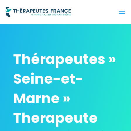
Thérapeutes »
Seine-et-
Marne »
Therapeute