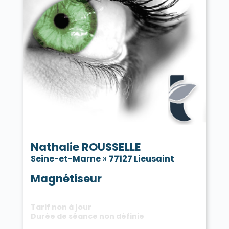
Égligny 77126
Égreville 77620
Émerainville 77184
Esbly 77450
Esmans 77940
Étrépilly 77139
Everly 77157
Évry-Grégy-sur-Yerre 77166
Faremoutiers 77515
Favières 77220
Faÿ-lès-Nemours 77167
Féricy 77133
Férolles-Attilly 77150
Ferrières-en-Brie 77164
La Ferté-Gaucher 77320
La Ferté-sous-Jouarre 77260
Flagy 77940
Fleury-en-Bière 77930
Fontainebleau 77300
Fontaine-Fourches 77480
Nathalie ROUSSELLE
Fontaine-le-Port 77590
Fontains 77370
Fontenailles 77370
Seine-et-Marne
»
77127 Lieusaint
Fontenay-Trésigny 77610
Forfry 77165
Magnétiseur
Forges 77130
Fouju 77390
Fresnes-sur-Marne 77410
Frétoy 77320
Fromont 77760
Fublaines 77470
Tarif non à jour
Garentreville 77890
Gastins 77370
Durée de séance non définie
La Genevraye 77690