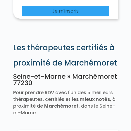
Chalautre-la-Petite 77160
Chalifert 77144
Chalmaison 77650
Chambry 77910
Je m'inscris
Chamigny 77260
Champagne-sur-Seine 77430
Champcenest 77560
Champdeuil 77390
Champeaux 77720
Champs-sur-Marne 77420
Les thérapeutes certifiés à
Changis-sur-Marne 77660
Chanteloup-en-Brie 77600
La Chapelle-Gauthier 77720
proximité de Marchémoret
La Chapelle-Iger 77540
La Chapelle-la-Reine 77760
Seine-et-Marne » Marchémoret
La Chapelle-Moutils 77320
77230
La Chapelle-Rablais 77370
La Chapelle-Saint-Sulpice 77160
Pour prendre RDV avec l'un des 5 meilleurs
Les Chapelles-Bourbon 77610
thérapeutes, certifiés et
les mieux notés
, à
Charmentray 77410
Charny 77410
proximité de
Marchémoret
, dans le Seine-
Chartrettes 77590
Chartronges 77320
et-Marne
Châteaubleau 77370
Château-Landon 77570
Le Châtelet-en-Brie 77820