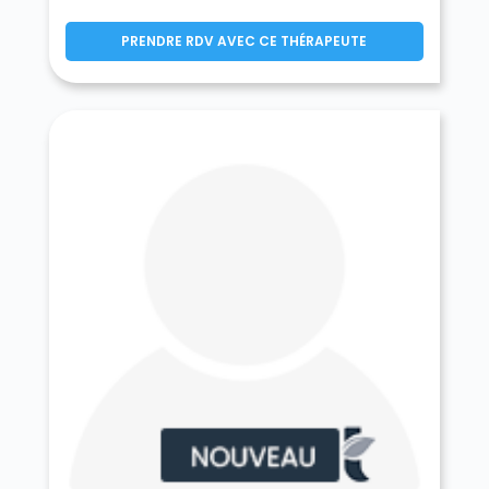
Germigny-l'Évêque 77910
Germigny-sous-Coulombs 77840
PRENDRE RDV AVEC CE THÉRAPEUTE
Gesvres-le-Chapitre 77165
Giremoutiers 77120
Gironville 77890
Gouaix 77114
Gouvernes 77400
La Grande-Paroisse 77130
Grandpuits-Bailly-Carrois 77720
Gravon 77118
Gressy 77410
Gretz-Armainvilliers 77220
Grez-sur-Loing 77880
Grisy-Suisnes 77166
Grisy-sur-Seine 77480
Guérard 77580
Guercheville 77760
Guermantes 77600
Guignes 77390
Gurcy-le-Châtel 77520
Hautefeuille 77515
La Haute-Maison 77580
Héricy 77850
Hermé 77114
Hondevilliers 77510
La Houssaye-en-Brie 77610
Ichy 77890
Isles-les-Meldeuses 77440
Isles-lès-Villenoy 77450
Iverny 77165
Jablines 77450
Jaignes 77440
Jaulnes 77480
Jossigny 77600
Jouarre 77640
Jouy-le-Châtel 77970