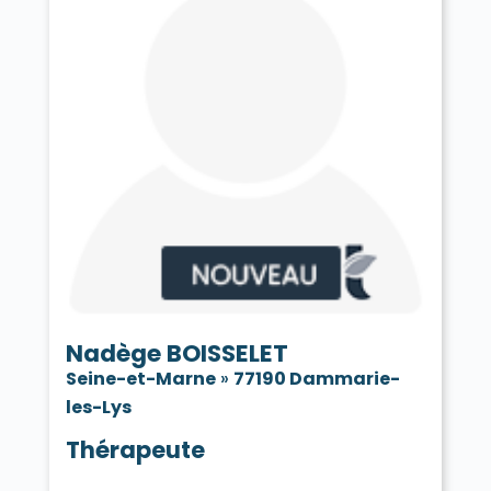
Marcilly 77139
Les Marêts 77560
Mareuil-lès-Meaux 77100
Marles-en-Brie 77610
Marolles-en-Brie 77120
Marolles-sur-Seine 77130
Mary-sur-Marne 77440
Mauperthuis 77120
Mauregard 77990
May-en-Multien 77145
Meaux 77100
Le Mée-sur-Seine 77350
Meigneux 77520
Meilleray 77320
Melun 77000
Melz-sur-Seine 77171
Méry-sur-Marne 77730
Le Mesnil-Amelot 77990
Messy 77410
Misy-sur-Yonne 77130
Mitry-Mory 77290
Moisenay 77950
Moissy-Cramayel 77550
Mondreville 77570
Nadège BOISSELET
Mons-en-Montois 77520
Seine-et-Marne
»
77190 Dammarie-
Montceaux-lès-Meaux 77470
les-Lys
Montceaux-lès-Provins 77151
Montcourt-Fromonville 77140
Thérapeute
Montdauphin 77320
Montenils 77320
Montereau-Fault-Yonne 77130