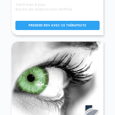
Montereau-sur-le-Jard 77950
Tarif non à jour
Montévrain 77144
Durée de séance non définie
Montgé-en-Goële 77230
Monthyon 77122
Montigny-le-Guesdier 77480
Montigny-Lencoup 77520
PRENDRE RDV AVEC CE THÉRAPEUTE
Montigny-sur-Loing 77690
Montmachoux 77940
Montolivet 77320
Montry 77450
Moret-Loing-et-Orvanne 77250
Mormant 77720
Mortcerf 77163
Mortery 77160
Mouroux 77120
Mousseaux-lès-Bray 77480
Moussy-le-Neuf 77230
Moussy-le-Vieux 77230
Mouy-sur-Seine 77480
Nandy 77176
Nangis 77370
Nanteau-sur-Essonne 77760
Nanteau-sur-Lunain 77710
Nanteuil-lès-Meaux 77100
Nanteuil-sur-Marne 77730
Nantouillet 77230
Nemours 77140
Neufmoutiers-en-Brie 77610
Noisiel 77186
Noisy-Rudignon 77940