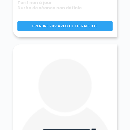
Germigny-l'Évêque 77910
Tarif non à jour
Germigny-sous-Coulombs 77840
Durée de séance non définie
Gesvres-le-Chapitre 77165
Giremoutiers 77120
Gironville 77890
Gouaix 77114
Gouvernes 77400
PRENDRE RDV AVEC CE THÉRAPEUTE
La Grande-Paroisse 77130
Grandpuits-Bailly-Carrois 77720
Gravon 77118
Gressy 77410
Gretz-Armainvilliers 77220
Grez-sur-Loing 77880
Grisy-Suisnes 77166
Grisy-sur-Seine 77480
Guérard 77580
Guercheville 77760
Guermantes 77600
Guignes 77390
Gurcy-le-Châtel 77520
Hautefeuille 77515
La Haute-Maison 77580
Héricy 77850
Hermé 77114
Hondevilliers 77510
La Houssaye-en-Brie 77610
Ichy 77890
Isles-les-Meldeuses 77440
Isles-lès-Villenoy 77450
Iverny 77165
Jablines 77450
Jaignes 77440
Jaulnes 77480
Jossigny 77600
Jouarre 77640
Jouy-le-Châtel 77970