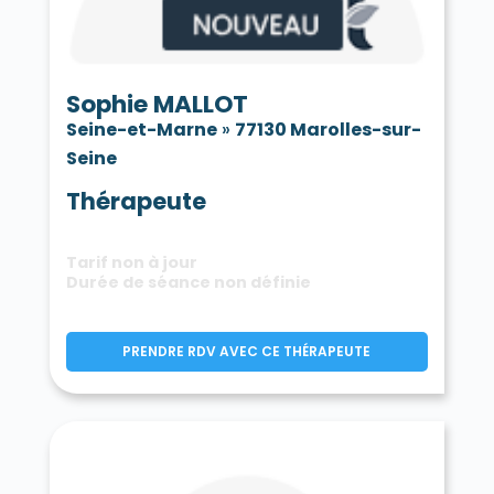
Jouy-sur-Morin 77320
Juilly 77230
Jutigny 77650
Lagny-sur-Marne 77400
Larchant 77760
Laval-en-Brie 77148
Léchelle 77171
Lescherolles 77320
Sophie MALLOT
Lesches 77450
Lésigny 77150
Seine-et-Marne
»
77130 Marolles-sur-
Leudon-en-Brie 77320
Lieusaint 77127
Seine
Limoges-Fourches 77550
Lissy 77550
Liverdy-en-Brie 77220
Thérapeute
Livry-sur-Seine 77000
Lizines 77650
Lizy-sur-Ourcq 77440
Lognes 77185
Longperrier 77230
Longueville 77650
Tarif non à jour
Lorrez-le-Bocage-Préaux 77710
Durée de séance non définie
Louan-Villegruis-Fontaine 77560
Luisetaines 77520
Lumigny-Nesles-Ormeaux 77540
PRENDRE RDV AVEC CE THÉRAPEUTE
Luzancy 77138
Machault 77133
La Madeleine-sur-Loing 77570
Magny-le-Hongre 77700
Maincy 77950
Maisoncelles-en-Brie 77580
Maisoncelles-en-Gâtinais 77570
Maison-Rouge 77370
Marchémoret 77230