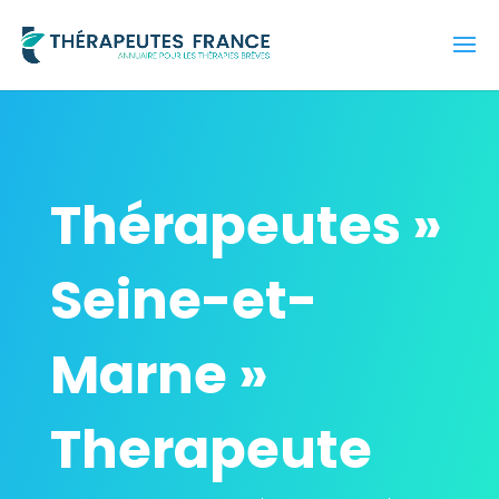
Thérapeutes »
Seine-et-
Marne »
Therapeute