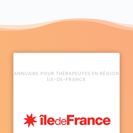
Quiers 77720
Quincy-Voisins 77860
Rampillon 77370
Réau 77550
Rebais 77510
Recloses 77760
Remauville 77710
Reuil-en-Brie 77260
La Rochette 77000
Roissy-en-Brie 77680
Rouilly 77160
Rouvres 77230
Rozay-en-Brie 77540
Rubelles 77950
Rumont 77760
Rupéreux 77560
Saâcy-sur-Marne 77730
Sablonnières 77510
Saint-Ange-le-Viel 77710
Saint-Augustin 77515
ANNUAIRE POUR THÉRAPEUTES EN RÉGION
Saint-Barthélemy 77320
Saint-Brice 77160
ÎLE-DE-FRANCE
Saint-Cyr-sur-Morin 77750
Saint-Denis-lès-Rebais 77510
Sainte-Aulde 77260
Sainte-Colombe 77650
Saint-Fargeau-Ponthierry 77310
Saint-Fiacre 77470
Saint-Germain-Laval 77130
Saint-Germain-Laxis 77950