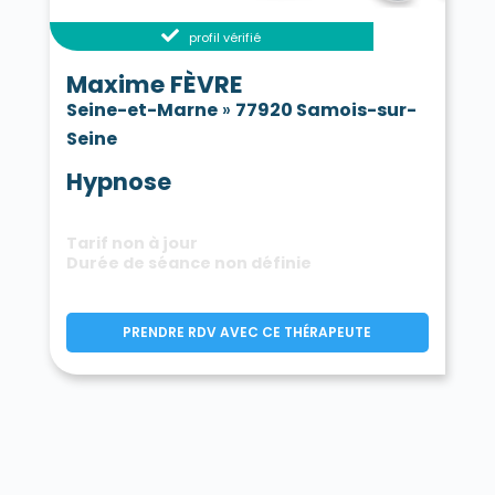
Noisy-sur-École 77123
Nonville 77140
profil vérifié
Noyen-sur-Seine 77114
Obsonville 77890
Ocquerre 77440
Oissery 77178
Maxime FÈVRE
Orly-sur-Morin 77750
Ormesson 77167
Seine-et-Marne
»
77920 Samois-sur-
Les Ormes-sur-Voulzie 77134
Othis 77280
Seine
Ozoir-la-Ferrière 77330
Ozouer-le-Voulgis 77390
Paley 77710
Hypnose
Pamfou 77830
Paroy 77520
Passy-sur-Seine 77480
Pécy 77970
Penchard 77124
Perthes 77930
Tarif non à jour
Pézarches 77131
Pierre-Levée 77580
Durée de séance non définie
Le Pin 77181
Le Plessis-aux-Bois 77165
Le Plessis-Feu-Aussoux 77540
Le Plessis-l'Évêque 77165
PRENDRE RDV AVEC CE THÉRAPEUTE
Le Plessis-Placy 77440
Poigny 77160
Poincy 77470
Poligny 77167
Pommeuse 77515
Pomponne 77400
Pontault-Combault 77340
Pontcarré 77135
Précy-sur-Marne 77410
Presles-en-Brie 77220
Pringy 77310
Provins 77160
Puisieux 77139