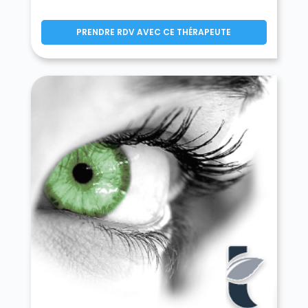
Montereau-sur-le-Jard 77950
Montévrain 77144
PRENDRE RDV AVEC CE THÉRAPEUTE
Montgé-en-Goële 77230
Monthyon 77122
Montigny-le-Guesdier 77480
Montigny-Lencoup 77520
Montigny-sur-Loing 77690
Montmachoux 77940
Montolivet 77320
Montry 77450
Moret-Loing-et-Orvanne 77250
Mormant 77720
Mortcerf 77163
Mortery 77160
Mouroux 77120
Mousseaux-lès-Bray 77480
Moussy-le-Neuf 77230
Moussy-le-Vieux 77230
Mouy-sur-Seine 77480
Nandy 77176
Nangis 77370
Nanteau-sur-Essonne 77760
Nanteau-sur-Lunain 77710
Nanteuil-lès-Meaux 77100
Nanteuil-sur-Marne 77730
Nantouillet 77230
Nemours 77140
Neufmoutiers-en-Brie 77610
Noisiel 77186
Noisy-Rudignon 77940