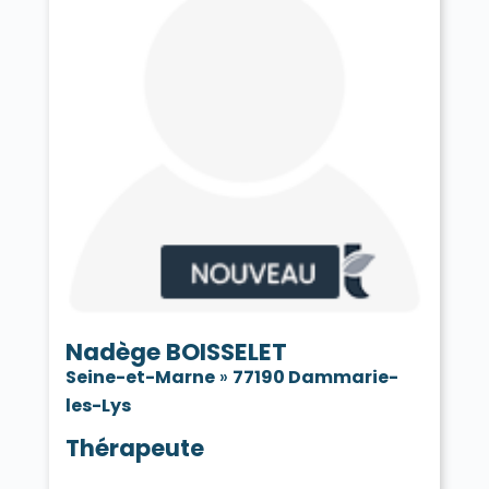
Marcilly 77139
Les Marêts 77560
Mareuil-lès-Meaux 77100
Marles-en-Brie 77610
Marolles-en-Brie 77120
Marolles-sur-Seine 77130
Mary-sur-Marne 77440
Mauperthuis 77120
Mauregard 77990
May-en-Multien 77145
Meaux 77100
Le Mée-sur-Seine 77350
Meigneux 77520
Meilleray 77320
Melun 77000
Melz-sur-Seine 77171
Méry-sur-Marne 77730
Le Mesnil-Amelot 77990
Messy 77410
Misy-sur-Yonne 77130
Mitry-Mory 77290
Moisenay 77950
Moissy-Cramayel 77550
Mondreville 77570
Nadège BOISSELET
Mons-en-Montois 77520
Seine-et-Marne
»
77190 Dammarie-
Montceaux-lès-Meaux 77470
les-Lys
Montceaux-lès-Provins 77151
Montcourt-Fromonville 77140
Thérapeute
Montdauphin 77320
Montenils 77320
Montereau-Fault-Yonne 77130