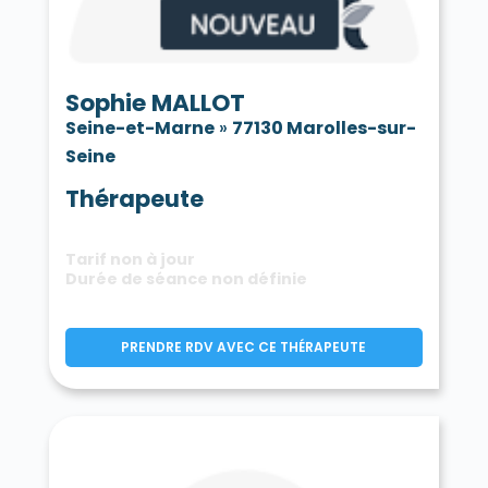
Jouy-sur-Morin 77320
Juilly 77230
Jutigny 77650
Lagny-sur-Marne 77400
Larchant 77760
Laval-en-Brie 77148
Léchelle 77171
Lescherolles 77320
Sophie MALLOT
Lesches 77450
Lésigny 77150
Seine-et-Marne
»
77130 Marolles-sur-
Leudon-en-Brie 77320
Lieusaint 77127
Seine
Limoges-Fourches 77550
Lissy 77550
Liverdy-en-Brie 77220
Thérapeute
Livry-sur-Seine 77000
Lizines 77650
Lizy-sur-Ourcq 77440
Lognes 77185
Longperrier 77230
Longueville 77650
Tarif non à jour
Lorrez-le-Bocage-Préaux 77710
Durée de séance non définie
Louan-Villegruis-Fontaine 77560
Luisetaines 77520
Lumigny-Nesles-Ormeaux 77540
PRENDRE RDV AVEC CE THÉRAPEUTE
Luzancy 77138
Machault 77133
La Madeleine-sur-Loing 77570
Magny-le-Hongre 77700
Maincy 77950
Maisoncelles-en-Brie 77580
Maisoncelles-en-Gâtinais 77570
Maison-Rouge 77370
Marchémoret 77230