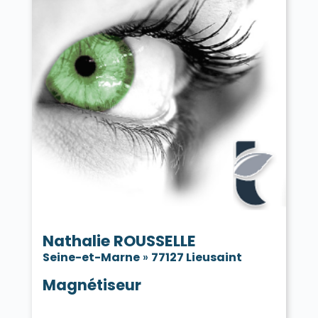
Égligny 77126
Égreville 77620
Émerainville 77184
Esbly 77450
Esmans 77940
Étrépilly 77139
Everly 77157
Évry-Grégy-sur-Yerre 77166
Faremoutiers 77515
Favières 77220
Faÿ-lès-Nemours 77167
Féricy 77133
Férolles-Attilly 77150
Ferrières-en-Brie 77164
La Ferté-Gaucher 77320
La Ferté-sous-Jouarre 77260
Flagy 77940
Fleury-en-Bière 77930
Fontainebleau 77300
Fontaine-Fourches 77480
Fontaine-le-Port 77590
Fontains 77370
Fontenailles 77370
Fontenay-Trésigny 77610
Forfry 77165
Nathalie ROUSSELLE
Forges 77130
Fouju 77390
Seine-et-Marne
»
77127 Lieusaint
Fresnes-sur-Marne 77410
Frétoy 77320
Fromont 77760
Fublaines 77470
Magnétiseur
Garentreville 77890
Gastins 77370
La Genevraye 77690