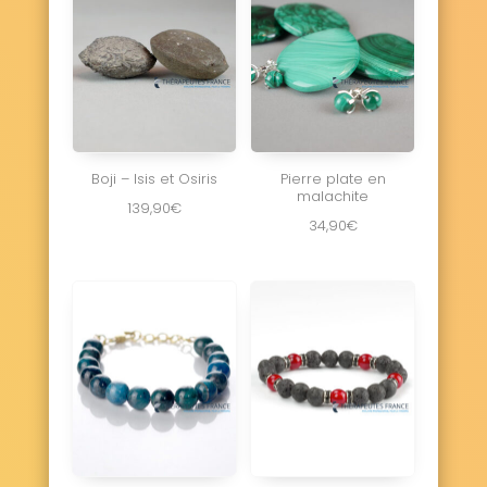
Ville-Saint-Jacques 77130
Villevaudé 77410
Villiers-en-Bière 77190
Villiers-Saint-Georges 77560
Villiers-sous-Grez 77760
Villiers-sur-Morin 77580
Villiers-sur-Seine 77114
Villuis 77480
Vimpelles 77520
Vinantes 77230
Vincy-Manœuvre 77139
Voinsles 77540
Boji – Isis et Osiris
Pierre plate en
Voisenon 77950
Voulangis 77580
malachite
139,90
€
Voulton 77560
Voulx 77940
34,90
€
Vulaines-lès-Provins 77160
Vulaines-sur-Seine 77870
Yèbles 77390