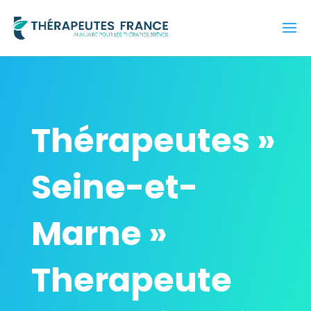
Thérapeutes »
Seine-et-
Marne »
Therapeute