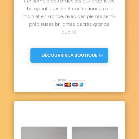
L’ensemble des bracelets aux propriétés
Ury 77760
Ussy-sur-Marne 77260
thérapeutiques sont confectionnés à la
Vaires-sur-Marne 77360
main et en France, avec des pierres semi-
Valence-en-Brie 77830
Vanvillé 77370
Varennes-sur-Seine 77130
précieuses brillantes de très grande
Varreddes 77910
Vaucourtois 77580
qualité.
Le Vaudoué 77123
Vaudoy-en-Brie 77141
Vaux-le-Pénil 77000
Vaux-sur-Lunain 77710
Vendrest 77440
DÉCOUVRIR LA BOUTIQUE
Verdelot 77510
Verneuil-l'Étang 77390
Vernou-la-Celle-sur-Seine 77670
Vert-Saint-Denis 77240
Vieux-Champagne 77370
Vignely 77450
Villebéon 77710
Villecerf 77250
Villemaréchal 77710
Villemareuil 77470
Villemer 77250
Villenauxe-la-Petite 77480
Villeneuve-le-Comte 77174
Villeneuve-les-Bordes 77154
Villeneuve-Saint-Denis 77174
Villeneuve-sous-Dammartin 77230
Villeneuve-sur-Bellot 77510
Villenoy 77124
Villeparisis 77270
Villeroy 77410