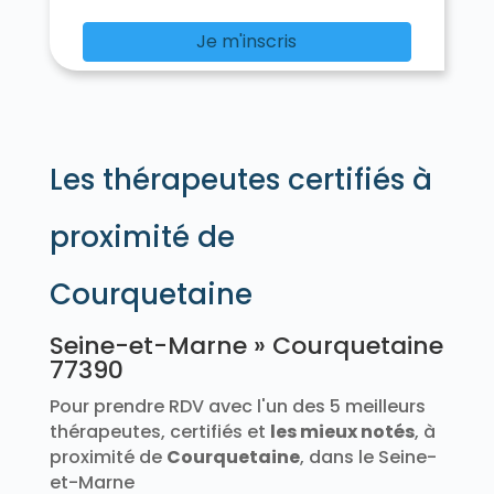
Chalautre-la-Petite 77160
Chalifert 77144
Chalmaison 77650
Chambry 77910
Je m'inscris
Chamigny 77260
Champagne-sur-Seine 77430
Champcenest 77560
Champdeuil 77390
Champeaux 77720
Champs-sur-Marne 77420
Les thérapeutes certifiés à
Changis-sur-Marne 77660
Chanteloup-en-Brie 77600
La Chapelle-Gauthier 77720
proximité de
La Chapelle-Iger 77540
La Chapelle-la-Reine 77760
Courquetaine
La Chapelle-Moutils 77320
La Chapelle-Rablais 77370
La Chapelle-Saint-Sulpice 77160
Seine-et-Marne » Courquetaine
Les Chapelles-Bourbon 77610
77390
Charmentray 77410
Charny 77410
Pour prendre RDV avec l'un des 5 meilleurs
Chartrettes 77590
Chartronges 77320
thérapeutes, certifiés et
les mieux notés
, à
Châteaubleau 77370
Château-Landon 77570
proximité de
Courquetaine
, dans le Seine-
Le Châtelet-en-Brie 77820
et-Marne