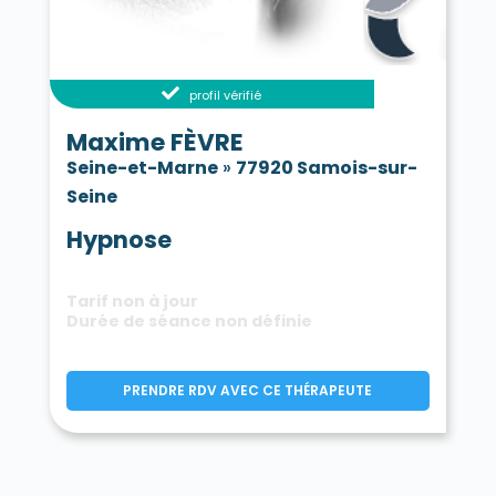
Noisy-sur-École 77123
Nonville 77140
Noyen-sur-Seine 77114
Obsonville 77890
Ocquerre 77440
Oissery 77178
Orly-sur-Morin 77750
Ormesson 77167
profil vérifié
Les Ormes-sur-Voulzie 77134
Othis 77280
Maxime FÈVRE
Ozoir-la-Ferrière 77330
Ozouer-le-Voulgis 77390
Paley 77710
Seine-et-Marne
»
77920 Samois-sur-
Pamfou 77830
Paroy 77520
Seine
Passy-sur-Seine 77480
Pécy 77970
Penchard 77124
Perthes 77930
Hypnose
Pézarches 77131
Pierre-Levée 77580
Le Pin 77181
Le Plessis-aux-Bois 77165
Le Plessis-Feu-Aussoux 77540
Tarif non à jour
Durée de séance non définie
Le Plessis-l'Évêque 77165
Le Plessis-Placy 77440
Poigny 77160
Poincy 77470
Poligny 77167
PRENDRE RDV AVEC CE THÉRAPEUTE
Pommeuse 77515
Pomponne 77400
Pontault-Combault 77340
Pontcarré 77135
Précy-sur-Marne 77410
Presles-en-Brie 77220
Pringy 77310
Provins 77160
Puisieux 77139