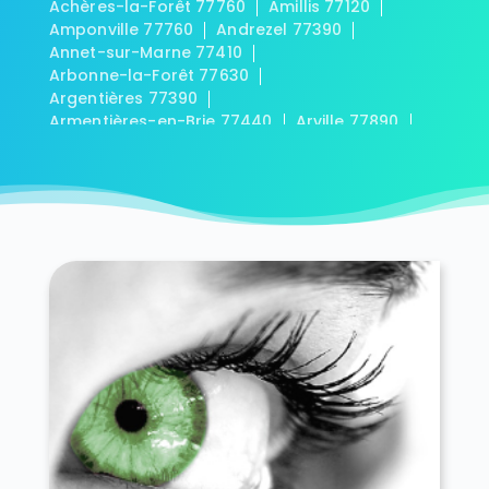
Achères-la-Forêt 77760
Amillis 77120
Amponville 77760
Andrezel 77390
Annet-sur-Marne 77410
Arbonne-la-Forêt 77630
Argentières 77390
Armentières-en-Brie 77440
Arville 77890
Aubepierre-Ozouer-le-Repos 77720
Aufferville 77570
Augers-en-Brie 77560
Aulnoy 77120
Avon 77210
Baby 77480
Bagneaux-sur-Loing 77167
Bailly-Romainvilliers 77700
Balloy 77118
Bannost-Villegagnon 77970
Barbey 77130
Barbizon 77630
Barcy 77910
Bassevelle 77750
Bazoches-lès-Bray 77118
Beauchery-Saint-Martin 77560
Beaumont-du-Gâtinais 77890
Beautheil 77120
Beauvoir 77390
Bellot 77510
Bernay-Vilbert 77540
Beton-Bazoches 77320
Bezalles 77970
Blandy 77115
Blennes 77940
Boisdon 77970
Bois-le-Roi 77590
Boissettes 77350