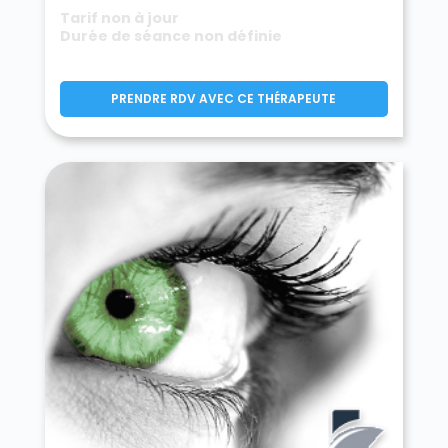
Montereau-sur-le-Jard 77950
Tarif non à jour
Montévrain 77144
Durée de séance non définie
Montgé-en-Goële 77230
Monthyon 77122
Montigny-le-Guesdier 77480
Montigny-Lencoup 77520
PRENDRE RDV AVEC CE THÉRAPEUTE
Montigny-sur-Loing 77690
Montmachoux 77940
Montolivet 77320
Montry 77450
Moret-Loing-et-Orvanne 77250
Mormant 77720
Mortcerf 77163
Mortery 77160
Mouroux 77120
Mousseaux-lès-Bray 77480
Moussy-le-Neuf 77230
Moussy-le-Vieux 77230
Mouy-sur-Seine 77480
Nandy 77176
Nangis 77370
Nanteau-sur-Essonne 77760
Nanteau-sur-Lunain 77710
Nanteuil-lès-Meaux 77100
Nanteuil-sur-Marne 77730
Nantouillet 77230
Nemours 77140
Neufmoutiers-en-Brie 77610
Noisiel 77186
Noisy-Rudignon 77940