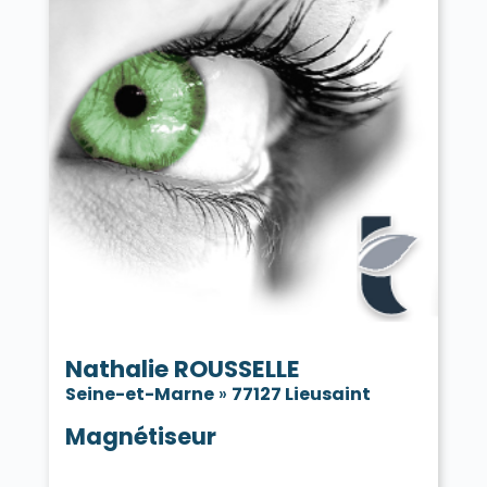
Égligny 77126
Égreville 77620
Émerainville 77184
Esbly 77450
Esmans 77940
Étrépilly 77139
Everly 77157
Évry-Grégy-sur-Yerre 77166
Faremoutiers 77515
Favières 77220
Faÿ-lès-Nemours 77167
Féricy 77133
Férolles-Attilly 77150
Ferrières-en-Brie 77164
La Ferté-Gaucher 77320
La Ferté-sous-Jouarre 77260
Flagy 77940
Fleury-en-Bière 77930
Fontainebleau 77300
Fontaine-Fourches 77480
Fontaine-le-Port 77590
Fontains 77370
Fontenailles 77370
Fontenay-Trésigny 77610
Forfry 77165
Nathalie ROUSSELLE
Forges 77130
Fouju 77390
Seine-et-Marne
»
77127 Lieusaint
Fresnes-sur-Marne 77410
Frétoy 77320
Fromont 77760
Fublaines 77470
Magnétiseur
Garentreville 77890
Gastins 77370
La Genevraye 77690