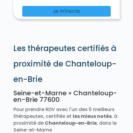
Chalautre-la-Petite 77160
Chalifert 77144
Chalmaison 77650
Chambry 77910
Je m'inscris
Chamigny 77260
Champagne-sur-Seine 77430
Champcenest 77560
Champdeuil 77390
Champeaux 77720
Champs-sur-Marne 77420
Les thérapeutes certifiés à
Changis-sur-Marne 77660
Chanteloup-en-Brie 77600
La Chapelle-Gauthier 77720
proximité de Chanteloup-
La Chapelle-Iger 77540
La Chapelle-la-Reine 77760
en-Brie
La Chapelle-Moutils 77320
La Chapelle-Rablais 77370
La Chapelle-Saint-Sulpice 77160
Seine-et-Marne » Chanteloup-
Les Chapelles-Bourbon 77610
en-Brie 77600
Charmentray 77410
Charny 77410
Pour prendre RDV avec l'un des 5 meilleurs
Chartrettes 77590
Chartronges 77320
thérapeutes, certifiés et
les mieux notés
, à
Châteaubleau 77370
Château-Landon 77570
proximité de
Chanteloup-en-Brie
, dans le
Le Châtelet-en-Brie 77820
Seine-et-Marne