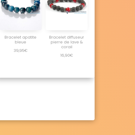
Bracelet apatite
Bracelet diffuseur
bleue
pierre de lave &
corail
39,95
€
16,90
€