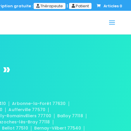
iption gratuite :
Thérapeute
|
Patient
Articles 0
 »
410
Arbonne-la-Forêt 77630
20
Aufferville 77570
lly-Romainvilliers 77700
Balloy 77118
azoches-lès-Bray 77118
Bellot 77510
Bernay-Vilbert 77540