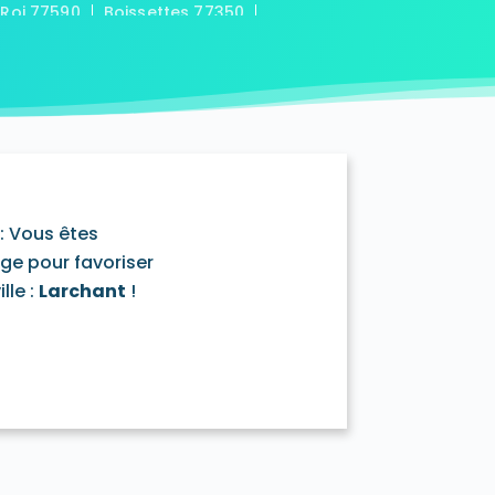
-Roi 77590
Boissettes 77350
7169
Boitron 77750
Bombon 77720
0
Bransles 77620
ou-sur-Chantereine 77177
s 77760
Cannes-Écluse 77130
-en-Montois 77520
Chalautre-la-Petite 77160
77430
Champcenest 77560
Chanteloup-en-Brie 77600
outils 77320
: Vous êtes
mentray 77410
Charny 77410
age pour favoriser
elet-en-Brie 77820
lle :
Larchant
!
in-Neufmontiers 77124
ssy 77700
Chevrainvilliers 77760
77730
Claye-Souilly 77410
0
Conches-sur-Gondoire 77600
-Dames 77860
les-en-Bassée 77126
0
Courtry 77181
Coutençon 77154
0
Crisenoy 77390
Cuisy 77165
Dagny 77320