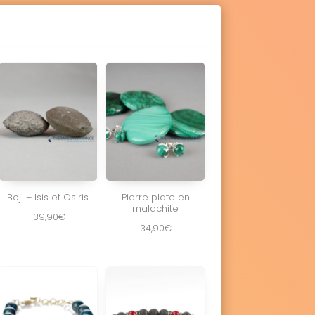
Boji – Isis et Osiris
Pierre plate en
malachite
139,90
€
34,90
€