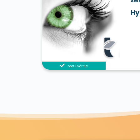
Sei
Hy
profil vérifié