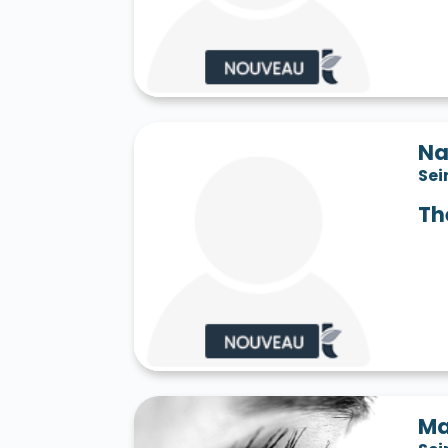
Saint-Jean-les-Deux-Jumeaux 77660
S
Saint-Mard 77230
Saint-Mars-Vieux-Ma
Saint-Martin-en-Bière 77630
Saint-Mér
Saint-Pathus 77178
Saint-Pierre-lès-N
Saint-Sauveur-sur-École 77930
Saint-S
Sammeron 77260
Samois-sur-Seine 77
Savins 77650
Seine-Port 77240
Sept-
Na
Sivry-Courtry 77115
Sognolles-en-Monto
Sei
Sourdun 77171
Tancrou 77440
Thénis
Tigeaux 77163
La Tombe 77130
Torcy
Th
Treuzy-Levelay 77710
Trilbardou 77450
Vaires-sur-Marne 77360
Valence-en-Br
Le Vaudoué 77123
Vaudoy-en-Brie 7714
Verneuil-l'Étang 77390
Vernou-la-Celle
Villebéon 77710
Villecerf 77250
Ville
Villeneuve-le-Comte 77174
Villeneuve-
Villeneuve-sur-Bellot 77510
Villenoy 77
Villiers-en-Bière 77190
Villiers-Saint-G
Villuis 77480
Vimpelles 77520
Vinant
Voulton 77560
Voulx 77940
Vulaines-
Ma