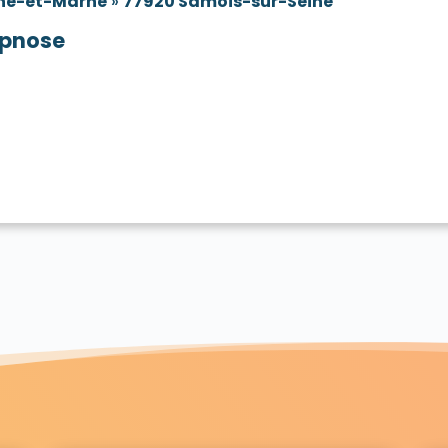
ne-et-Marne
»
77920 Samois-sur-Seine
pnose