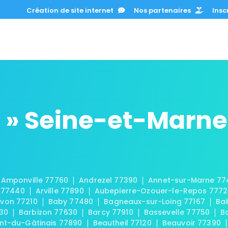
Création de site internet
Nos partenaires
Inscr
 » Seine-et-Marne
Amponville 77760
Andrezel 77390
Annet-sur-Marne 77
 77440
Arville 77890
Aubepierre-Ozouer-le-Repos 777
von 77210
Baby 77480
Bagneaux-sur-Loing 77167
Bai
30
Barbizon 77630
Barcy 77910
Bassevelle 77750
B
t-du-Gâtinais 77890
Beautheil 77120
Beauvoir 77390