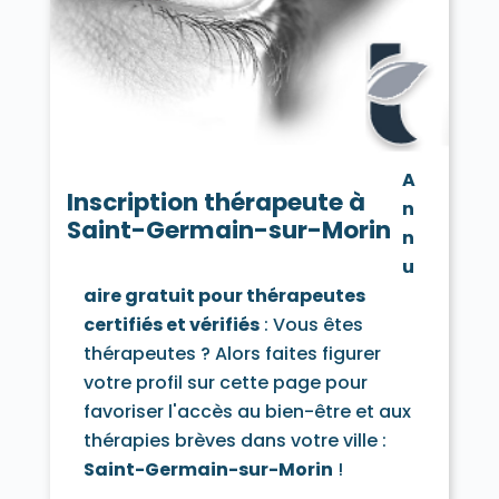
Boissise-la-Bertrand 77350
Boissise-le-Roi 77310
Boissy-aux-Cailles 77760
Boissy-le-Châtel 77169
Boitron 77750
Bombon 77720
Bougligny 77570
Boulancourt 77760
Bouleurs 77580
Bourron-Marlotte 77780
Boutigny 77470
A
Bransles 77620
Bray-sur-Seine 77480
Inscription thérapeute à
n
Bréau 77720
Brie-Comte-Robert 77170
Saint-Germain-sur-Morin
La Brosse-Montceaux 77940
n
Brou-sur-Chantereine 77177
Burcy 77760
u
Bussières 77750
aire gratuit pour thérapeutes
Bussy-Saint-Georges 77600
certifiés et vérifiés
: Vous êtes
Bussy-Saint-Martin 77600
Buthiers 77760
Cannes-Écluse 77130
Carnetin 77400
thérapeutes ? Alors faites figurer
La Celle-sur-Morin 77515
Cély 77930
votre profil sur cette page pour
Cerneux 77320
Cesson 77240
favoriser l'accès au bien-être et aux
Cessoy-en-Montois 77520
thérapies brèves dans votre ville :
Chailly-en-Bière 77930
Chailly-en-Brie 77120
Chaintreaux 77460
Saint-Germain-sur-Morin
!
Chalautre-la-Grande 77171