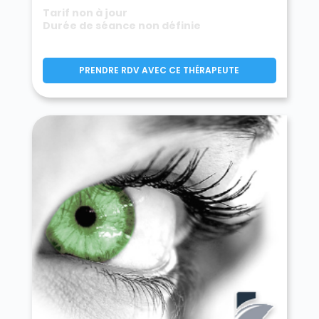
Montereau-sur-le-Jard 77950
Tarif non à jour
Montévrain 77144
Durée de séance non définie
Montgé-en-Goële 77230
Monthyon 77122
Montigny-le-Guesdier 77480
Montigny-Lencoup 77520
PRENDRE RDV AVEC CE THÉRAPEUTE
Montigny-sur-Loing 77690
Montmachoux 77940
Montolivet 77320
Montry 77450
Moret-Loing-et-Orvanne 77250
Mormant 77720
Mortcerf 77163
Mortery 77160
Mouroux 77120
Mousseaux-lès-Bray 77480
Moussy-le-Neuf 77230
Moussy-le-Vieux 77230
Mouy-sur-Seine 77480
Nandy 77176
Nangis 77370
Nanteau-sur-Essonne 77760
Nanteau-sur-Lunain 77710
Nanteuil-lès-Meaux 77100
Nanteuil-sur-Marne 77730
Nantouillet 77230
Nemours 77140
Neufmoutiers-en-Brie 77610
Noisiel 77186
Noisy-Rudignon 77940