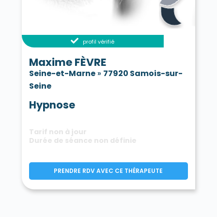
Noisy-sur-École 77123
Nonville 77140
Noyen-sur-Seine 77114
Obsonville 77890
Ocquerre 77440
Oissery 77178
Orly-sur-Morin 77750
Ormesson 77167
profil vérifié
Les Ormes-sur-Voulzie 77134
Othis 77280
Maxime FÈVRE
Ozoir-la-Ferrière 77330
Ozouer-le-Voulgis 77390
Paley 77710
Seine-et-Marne
»
77920 Samois-sur-
Pamfou 77830
Paroy 77520
Seine
Passy-sur-Seine 77480
Pécy 77970
Penchard 77124
Perthes 77930
Hypnose
Pézarches 77131
Pierre-Levée 77580
Le Pin 77181
Le Plessis-aux-Bois 77165
Le Plessis-Feu-Aussoux 77540
Tarif non à jour
Durée de séance non définie
Le Plessis-l'Évêque 77165
Le Plessis-Placy 77440
Poigny 77160
Poincy 77470
Poligny 77167
PRENDRE RDV AVEC CE THÉRAPEUTE
Pommeuse 77515
Pomponne 77400
Pontault-Combault 77340
Pontcarré 77135
Précy-sur-Marne 77410
Presles-en-Brie 77220
Pringy 77310
Provins 77160
Puisieux 77139