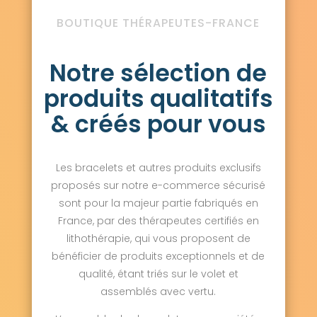
Saint-Thibault-des-Vignes 77400
BOUTIQUE THÉRAPEUTES-FRANCE
Salins 77148
Sammeron 77260
Samois-sur-Seine 77920
Samoreau 77210
Sancy 77580
Sancy-lès-Provins 77320
Notre sélection de
Savigny-le-Temple 77176
Savins 77650
Seine-Port 77240
Sept-Sorts 77260
produits qualitatifs
Serris 77700
Servon 77170
& créés pour vous
Signy-Signets 77640
Sigy 77520
Sivry-Courtry 77115
Sognolles-en-Montois 77520
Soignolles-en-Brie 77111
Soisy-Bouy 77650
Les bracelets et autres produits exclusifs
Solers 77111
Souppes-sur-Loing 77460
proposés sur notre e-commerce sécurisé
Sourdun 77171
Tancrou 77440
sont pour la majeur partie fabriqués en
Thénisy 77520
Thieux 77230
France, par des thérapeutes certifiés en
Thomery 77810
Thorigny-sur-Marne 77400
Thoury-Férottes 77940
Tigeaux 77163
lithothérapie, qui vous proposent de
La Tombe 77130
Torcy 77200
bénéficier de produits exceptionnels et de
Touquin 77131
Tournan-en-Brie 77220
qualité, étant triés sur le volet et
Tousson 77123
La Trétoire 77510
assemblés avec vertu.
Treuzy-Levelay 77710
Trilbardou 77450
Trilport 77470
Trocy-en-Multien 77440