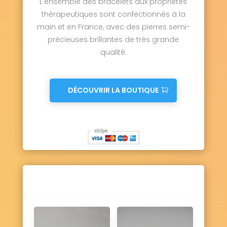
L’ensemble des bracelets aux propriétés
Ury 77760
Ussy-sur-Marne 77260
thérapeutiques sont confectionnés à la
Vaires-sur-Marne 77360
main et en France, avec des pierres semi-
Valence-en-Brie 77830
Vanvillé 77370
Varennes-sur-Seine 77130
précieuses brillantes de très grande
Varreddes 77910
Vaucourtois 77580
qualité.
Le Vaudoué 77123
Vaudoy-en-Brie 77141
Vaux-le-Pénil 77000
Vaux-sur-Lunain 77710
Vendrest 77440
DÉCOUVRIR LA BOUTIQUE
Verdelot 77510
Verneuil-l'Étang 77390
Vernou-la-Celle-sur-Seine 77670
Vert-Saint-Denis 77240
Vieux-Champagne 77370
Vignely 77450
Villebéon 77710
Villecerf 77250
Villemaréchal 77710
Villemareuil 77470
Villemer 77250
Villenauxe-la-Petite 77480
Villeneuve-le-Comte 77174
Villeneuve-les-Bordes 77154
Villeneuve-Saint-Denis 77174
Villeneuve-sous-Dammartin 77230
Villeneuve-sur-Bellot 77510
Villenoy 77124
Villeparisis 77270
Villeroy 77410