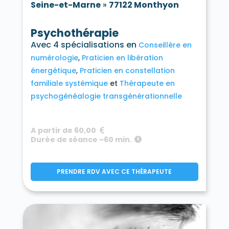
Seine-et-Marne
»
77122 Monthyon
Courcelles-en-Bassée 77126
Courchamp 77560
Courpalay 77540
Psychothérapie
Courquetaine 77390
Courtacon 77560
Courtomer 77390
Courtry 77181
Avec 4 spécialisations en
Conseillère en
Coutençon 77154
Coutevroult 77580
numérologie
Praticien en libération
Crécy-la-Chapelle 77580
énergétique
Praticien en constellation
Crégy-lès-Meaux 77124
familiale systémique
Thérapeute en
Crèvecœur-en-Brie 77610
Crisenoy 77390
psychogénéalogie transgénérationnelle
Croissy-Beaubourg 77183
La Croix-en-Brie 77370
Crouy-sur-Ourcq 77840
Cucharmoy 77160
Cuisy 77165
Dagny 77320
A partir de 60,00
Dammarie-les-Lys 77190
Durée de séance ~60 min.
Dammartin-en-Goële 77230
Dammartin-sur-Tigeaux 77163
Dampmart 77400
Darvault 77140
PRENDRE RDV AVEC CE THÉRAPEUTE
Dhuisy 77440
Diant 77940
Donnemarie-Dontilly 77520
Dormelles 77130
Doue 77510
Douy-la-Ramée 77139
Échouboulains 77830
Les Écrennes 77820