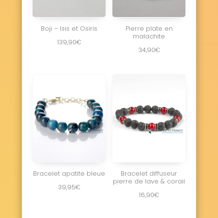
Boji – Isis et Osiris
Pierre plate en
malachite
139,90
€
34,90
€
Bracelet apatite bleue
Bracelet diffuseur
pierre de lave & corail
39,95
€
16,90
€