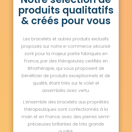
Ville-Saint-Jacques 77130
produits qualitatifs
Villevaudé 77410
Villiers-en-Bière 77190
Villiers-Saint-Georges 77560
& créés pour vous
Villiers-sous-Grez 77760
Villiers-sur-Morin 77580
Villiers-sur-Seine 77114
Villuis 77480
Les bracelets et autres produits exclusifs
Vimpelles 77520
Vinantes 77230
Vincy-Manœuvre 77139
Voinsles 77540
proposés sur notre e-commerce sécurisé
Voisenon 77950
Voulangis 77580
sont pour la majeur partie fabriqués en
Voulton 77560
Voulx 77940
France, par des thérapeutes certifiés en
Vulaines-lès-Provins 77160
lithothérapie, qui vous proposent de
Vulaines-sur-Seine 77870
Yèbles 77390
bénéficier de produits exceptionnels et de
qualité, étant triés sur le volet et
assemblés avec vertu.
L’ensemble des bracelets aux propriétés
thérapeutiques sont confectionnés à la
main et en France, avec des pierres semi-
précieuses brillantes de très grande
qualité.