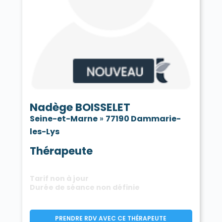
Noisy-sur-École 77123
Nonville 77140
Noyen-sur-Seine 77114
Obsonville 77890
Ocquerre 77440
Oissery 77178
Orly-sur-Morin 77750
Ormesson 77167
Les Ormes-sur-Voulzie 77134
Othis 77280
Ozoir-la-Ferrière 77330
Ozouer-le-Voulgis 77390
Paley 77710
Pamfou 77830
Paroy 77520
Passy-sur-Seine 77480
Pécy 77970
Penchard 77124
Perthes 77930
Nadège BOISSELET
Pézarches 77131
Pierre-Levée 77580
Seine-et-Marne
»
77190 Dammarie-
Le Pin 77181
Le Plessis-aux-Bois 77165
les-Lys
Le Plessis-Feu-Aussoux 77540
Le Plessis-l'Évêque 77165
Thérapeute
Le Plessis-Placy 77440
Poigny 77160
Poincy 77470
Poligny 77167
Pommeuse 77515
Pomponne 77400
Tarif non à jour
Pontault-Combault 77340
Durée de séance non définie
Pontcarré 77135
Précy-sur-Marne 77410
Presles-en-Brie 77220
Pringy 77310
Provins 77160
Puisieux 77139
PRENDRE RDV AVEC CE THÉRAPEUTE