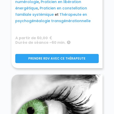
Germigny-l'Évêque 77910
numérologie
Praticien en libération
Germigny-sous-Coulombs 77840
énergétique
Praticien en constellation
Gesvres-le-Chapitre 77165
familiale systémique
Thérapeute en
Giremoutiers 77120
Gironville 77890
psychogénéalogie transgénérationnelle
Gouaix 77114
Gouvernes 77400
La Grande-Paroisse 77130
Grandpuits-Bailly-Carrois 77720
A partir de 60,00
Gravon 77118
Gressy 77410
Durée de séance ~60 min.
Gretz-Armainvilliers 77220
Grez-sur-Loing 77880
Grisy-Suisnes 77166
Grisy-sur-Seine 77480
Guérard 77580
PRENDRE RDV AVEC CE THÉRAPEUTE
Guercheville 77760
Guermantes 77600
Guignes 77390
Gurcy-le-Châtel 77520
Hautefeuille 77515
La Haute-Maison 77580
Héricy 77850
Hermé 77114
Hondevilliers 77510
La Houssaye-en-Brie 77610
Ichy 77890
Isles-les-Meldeuses 77440
Isles-lès-Villenoy 77450
Iverny 77165
Jablines 77450
Jaignes 77440
Jaulnes 77480
Jossigny 77600
Jouarre 77640
Jouy-le-Châtel 77970