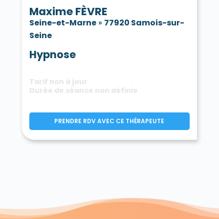
Saint-Germain-sous-Doue 77169
Maxime FÈVRE
Saint-Germain-sur-École 77930
Seine-et-Marne
»
77920 Samois-sur-
Saint-Germain-sur-Morin 77860
Saint-Hilliers 77160
Seine
Saint-Jean-les-Deux-Jumeaux 77660
Hypnose
Saint-Just-en-Brie 77370
Saint-Léger 77510
Saint-Loup-de-Naud 77650
Tarif non à jour
Saint-Mammès 77670
Saint-Mard 77230
Durée de séance non définie
Saint-Mars-Vieux-Maisons 77320
Saint-Martin-des-Champs 77320
Saint-Martin-du-Boschet 77320
PRENDRE RDV AVEC CE THÉRAPEUTE
Saint-Martin-en-Bière 77630
Saint-Méry 77720
Saint-Mesmes 77410
Saint-Ouen-en-Brie 77720
Saint-Ouen-sur-Morin 77750
Saint-Pathus 77178
Saint-Pierre-lès-Nemours 77140
Saint-Rémy-la-Vanne 77320
Saints 77120
Saint-Sauveur-lès-Bray 77480
Saint-Sauveur-sur-École 77930
Saint-Siméon 77169
Saint-Soupplets 77165