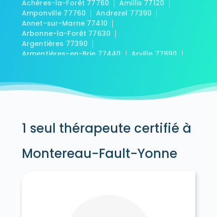
Achères-la-Forêt 77760
Amillis 77120
Amponville 77760
Andrezel 77390
Annet-sur-Marne 77410
Arbonne-la-Forêt 77630
Argentières 77390
Armentières-en-Brie 77440
Arville 77890
Aubepierre-Ozouer-le-Repos 77720
Aufferville 77570
Augers-en-Brie 77560
Aulnoy 77120
Avon 77210
Baby 77480
Bagneaux-sur-Loing 77167
Bailly-Romainvilliers 77700
Balloy 77118
Bannost-Villegagnon 77970
Barbey 77130
1 seul thérapeute certifié à
Barbizon 77630
Barcy 77910
Bassevelle 77750
Bazoches-lès-Bray 77118
Beauchery-Saint-Martin 77560
Montereau-Fault-Yonne
Beaumont-du-Gâtinais 77890
Beautheil 77120
Beauvoir 77390
Bellot 77510
Bernay-Vilbert 77540
Beton-Bazoches 77320
Bezalles 77970
Blandy 77115
Blennes 77940
Boisdon 77970
Bois-le-Roi 77590
Boissettes 77350