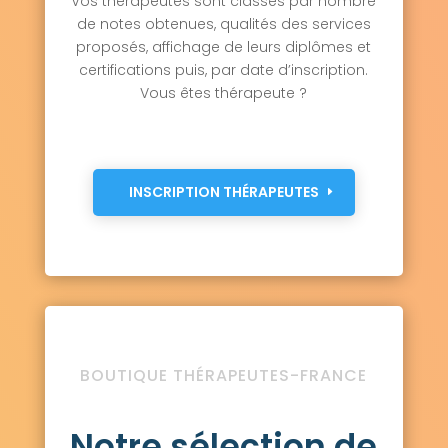
Vos thérapeutes sont classés par nombre
Ury 77760
Ussy-sur-Marne 77260
de notes obtenues, qualités des services
Vaires-sur-Marne 77360
proposés, affichage de leurs diplômes et
Valence-en-Brie 77830
Vanvillé 77370
certifications puis, par date d’inscription.
Varennes-sur-Seine 77130
Vous êtes thérapeute ?
Varreddes 77910
Vaucourtois 77580
Le Vaudoué 77123
Vaudoy-en-Brie 77141
Vaux-le-Pénil 77000
Vaux-sur-Lunain 77710
Vendrest 77440
Verdelot 77510
Verneuil-l'Étang 77390
INSCRIPTION THÉRAPEUTES
Vernou-la-Celle-sur-Seine 77670
Vert-Saint-Denis 77240
Vieux-Champagne 77370
Vignely 77450
Villebéon 77710
Villecerf 77250
Villemaréchal 77710
Villemareuil 77470
Villemer 77250
Villenauxe-la-Petite 77480
Villeneuve-le-Comte 77174
Villeneuve-les-Bordes 77154
Villeneuve-Saint-Denis 77174
BOUTIQUE THÉRAPEUTES-FRANCE
Villeneuve-sous-Dammartin 77230
Villeneuve-sur-Bellot 77510
Villenoy 77124
Notre sélection de
Villeparisis 77270
Villeroy 77410