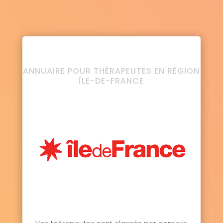
Saint-Thibault-des-Vignes 77400
Salins 77148
Sammeron 77260
Samois-sur-Seine 77920
Samoreau 77210
Sancy 77580
Sancy-lès-Provins 77320
Savigny-le-Temple 77176
Savins 77650
Seine-Port 77240
Sept-Sorts 77260
ANNUAIRE POUR THÉRAPEUTES EN RÉGION
Serris 77700
Servon 77170
ÎLE-DE-FRANCE
Signy-Signets 77640
Sigy 77520
Sivry-Courtry 77115
Sognolles-en-Montois 77520
Soignolles-en-Brie 77111
Soisy-Bouy 77650
Solers 77111
Souppes-sur-Loing 77460
Sourdun 77171
Tancrou 77440
Thénisy 77520
Thieux 77230
Thomery 77810
Thorigny-sur-Marne 77400
Thoury-Férottes 77940
Tigeaux 77163
La Tombe 77130
Torcy 77200
Touquin 77131
Tournan-en-Brie 77220
Tousson 77123
La Trétoire 77510
Treuzy-Levelay 77710
Trilbardou 77450
Trilport 77470
Trocy-en-Multien 77440