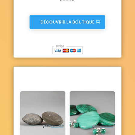
DÉCOUVRIR LA BOUTIQUE