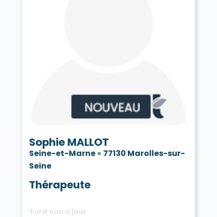
Boissise-la-Bertrand 77350
Boissise-le-Roi 77310
Boissy-aux-Cailles 77760
Boissy-le-Châtel 77169
Boitron 77750
Bombon 77720
Bougligny 77570
Boulancourt 77760
Bouleurs 77580
Bourron-Marlotte 77780
Boutigny 77470
Bransles 77620
Bray-sur-Seine 77480
Bréau 77720
Brie-Comte-Robert 77170
La Brosse-Montceaux 77940
Brou-sur-Chantereine 77177
Burcy 77760
Bussières 77750
Bussy-Saint-Georges 77600
Sophie MALLOT
Bussy-Saint-Martin 77600
Buthiers 77760
Cannes-Écluse 77130
Carnetin 77400
Seine-et-Marne
»
77130 Marolles-sur-
La Celle-sur-Morin 77515
Cély 77930
Seine
Cerneux 77320
Cesson 77240
Cessoy-en-Montois 77520
Thérapeute
Chailly-en-Bière 77930
Chailly-en-Brie 77120
Chaintreaux 77460
Tarif non à jour
Chalautre-la-Grande 77171