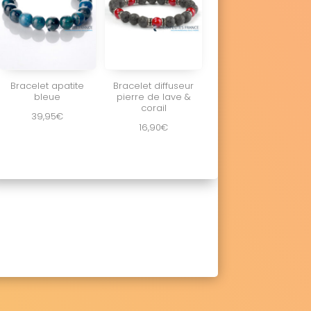
Bracelet apatite
Bracelet diffuseur
bleue
pierre de lave &
corail
39,95
€
16,90
€