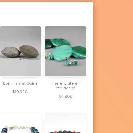
Boji – Isis et Osiris
Pierre plate en
malachite
139,90
€
34,90
€