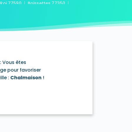
-Roi 77590
Boissettes 77350
7169
Boitron 77750
Bombon 77720
0
Bransles 77620
ou-sur-Chantereine 77177
s 77760
Cannes-Écluse 77130
-en-Montois 77520
Chalautre-la-Petite 77160
77430
Champcenest 77560
Chanteloup-en-Brie 77600
outils 77320
: Vous êtes
mentray 77410
Charny 77410
age pour favoriser
elet-en-Brie 77820
lle :
Chalmaison
!
in-Neufmontiers 77124
ssy 77700
Chevrainvilliers 77760
77730
Claye-Souilly 77410
0
Conches-sur-Gondoire 77600
-Dames 77860
les-en-Bassée 77126
0
Courtry 77181
Coutençon 77154
0
Crisenoy 77390
Cuisy 77165
Dagny 77320