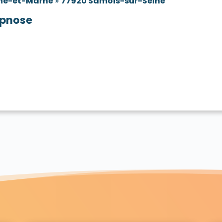
ne-et-Marne
»
77920 Samois-sur-Seine
pnose