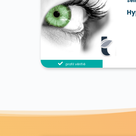
Sei
Hy
profil vérifié