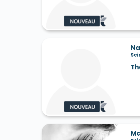
Saint-Jean-les-Deux-Jumeaux 77660
S
Saint-Mard 77230
Saint-Mars-Vieux-Ma
Saint-Martin-en-Bière 77630
Saint-Mér
Saint-Pathus 77178
Saint-Pierre-lès-N
Saint-Sauveur-sur-École 77930
Saint-S
Sammeron 77260
Samois-sur-Seine 77
Savins 77650
Seine-Port 77240
Sept-
Na
Sivry-Courtry 77115
Sognolles-en-Monto
Sei
Sourdun 77171
Tancrou 77440
Thénis
Tigeaux 77163
La Tombe 77130
Torcy
Th
Treuzy-Levelay 77710
Trilbardou 77450
Vaires-sur-Marne 77360
Valence-en-Br
Le Vaudoué 77123
Vaudoy-en-Brie 7714
Verneuil-l'Étang 77390
Vernou-la-Celle
Villebéon 77710
Villecerf 77250
Ville
Villeneuve-le-Comte 77174
Villeneuve-
Villeneuve-sur-Bellot 77510
Villenoy 77
Villiers-en-Bière 77190
Villiers-Saint-G
Villuis 77480
Vimpelles 77520
Vinant
Voulton 77560
Voulx 77940
Vulaines-
Ma