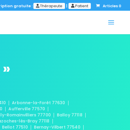
iption gratuite :
Thérapeute
|
Patient
Articles 0
 »
410
Arbonne-la-Forêt 77630
20
Aufferville 77570
lly-Romainvilliers 77700
Balloy 77118
azoches-lès-Bray 77118
Bellot 77510
Bernay-Vilbert 77540