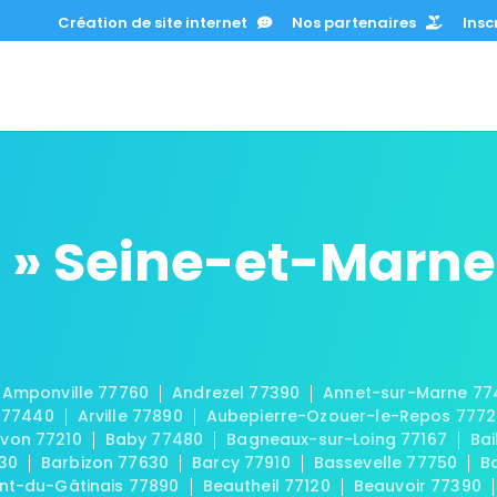
Création de site internet
Nos partenaires
Inscr
 » Seine-et-Marne
Amponville 77760
Andrezel 77390
Annet-sur-Marne 77
 77440
Arville 77890
Aubepierre-Ozouer-le-Repos 777
von 77210
Baby 77480
Bagneaux-sur-Loing 77167
Bai
30
Barbizon 77630
Barcy 77910
Bassevelle 77750
B
t-du-Gâtinais 77890
Beautheil 77120
Beauvoir 77390