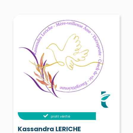
Châtenay-sur-Seine 77126
Châtenoy 77167
Châtillon-la-Borde 77820
Châtres 77610
Chauconin-Neufmontiers 77124
Chauffry 77169
Chaumes-en-Brie 77390
Chelles 77500
Chenoise 77160
Chenou 77570
Chessy 77700
Chevrainvilliers 77760
Chevru 77320
Chevry-Cossigny 77173
Chevry-en-Sereine 77710
Choisy-en-Brie 77320
Citry 77730
Claye-Souilly 77410
Clos-Fontaine 77370
Cocherel 77440
Collégien 77090
Combs-la-Ville 77380
Compans 77290
Conches-sur-Gondoire 77600
Condé-Sainte-Libiaire 77450
Congis-sur-Thérouanne 77440
Coubert 77170
Couilly-Pont-aux-Dames 77860
profil vérifié
Coulombs-en-Valois 77840
Coulommes 77580
Coulommiers 77120
Kassandra LERICHE
Coupvray 77700