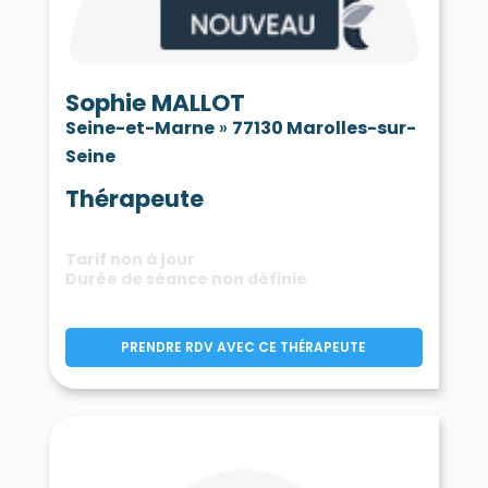
Jouy-sur-Morin 77320
Juilly 77230
Jutigny 77650
Lagny-sur-Marne 77400
Larchant 77760
Laval-en-Brie 77148
Léchelle 77171
Lescherolles 77320
Sophie MALLOT
Lesches 77450
Lésigny 77150
Seine-et-Marne
»
77130 Marolles-sur-
Leudon-en-Brie 77320
Lieusaint 77127
Seine
Limoges-Fourches 77550
Lissy 77550
Liverdy-en-Brie 77220
Thérapeute
Livry-sur-Seine 77000
Lizines 77650
Lizy-sur-Ourcq 77440
Lognes 77185
Longperrier 77230
Longueville 77650
Tarif non à jour
Lorrez-le-Bocage-Préaux 77710
Durée de séance non définie
Louan-Villegruis-Fontaine 77560
Luisetaines 77520
Lumigny-Nesles-Ormeaux 77540
PRENDRE RDV AVEC CE THÉRAPEUTE
Luzancy 77138
Machault 77133
La Madeleine-sur-Loing 77570
Magny-le-Hongre 77700
Maincy 77950
Maisoncelles-en-Brie 77580
Maisoncelles-en-Gâtinais 77570
Maison-Rouge 77370
Marchémoret 77230