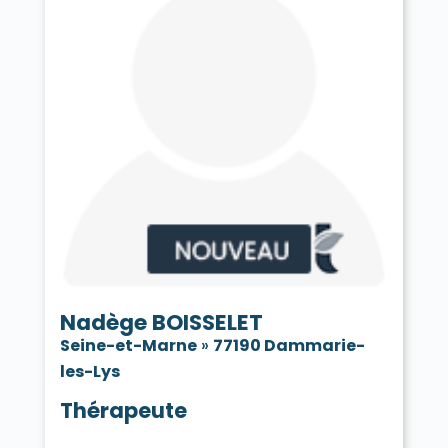
Marcilly 77139
Les Marêts 77560
Mareuil-lès-Meaux 77100
Marles-en-Brie 77610
Marolles-en-Brie 77120
Marolles-sur-Seine 77130
Mary-sur-Marne 77440
Mauperthuis 77120
Mauregard 77990
May-en-Multien 77145
Meaux 77100
Le Mée-sur-Seine 77350
Meigneux 77520
Meilleray 77320
Melun 77000
Melz-sur-Seine 77171
Méry-sur-Marne 77730
Le Mesnil-Amelot 77990
Messy 77410
Misy-sur-Yonne 77130
Mitry-Mory 77290
Moisenay 77950
Moissy-Cramayel 77550
Mondreville 77570
Nadège BOISSELET
Mons-en-Montois 77520
Seine-et-Marne
»
77190 Dammarie-
Montceaux-lès-Meaux 77470
les-Lys
Montceaux-lès-Provins 77151
Montcourt-Fromonville 77140
Thérapeute
Montdauphin 77320
Montenils 77320
Montereau-Fault-Yonne 77130