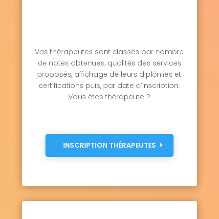
Saint-Germain-sous-Doue 77169
Saint-Germain-sur-École 77930
Saint-Germain-sur-Morin 77860
Saint-Hilliers 77160
Saint-Jean-les-Deux-Jumeaux 77660
Vos thérapeutes sont classés par nombre
Saint-Just-en-Brie 77370
de notes obtenues, qualités des services
Saint-Léger 77510
proposés, affichage de leurs diplômes et
Saint-Loup-de-Naud 77650
Saint-Mammès 77670
Saint-Mard 77230
certifications puis, par date d’inscription.
Saint-Mars-Vieux-Maisons 77320
Vous êtes thérapeute ?
Saint-Martin-des-Champs 77320
Saint-Martin-du-Boschet 77320
Saint-Martin-en-Bière 77630
Saint-Méry 77720
Saint-Mesmes 77410
INSCRIPTION THÉRAPEUTES
Saint-Ouen-en-Brie 77720
Saint-Ouen-sur-Morin 77750
Saint-Pathus 77178
Saint-Pierre-lès-Nemours 77140
Saint-Rémy-la-Vanne 77320
Saints 77120
Saint-Sauveur-lès-Bray 77480
Saint-Sauveur-sur-École 77930
Saint-Siméon 77169
Saint-Soupplets 77165