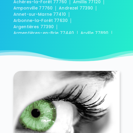
Achères-la-Forêt 77760
Amillis 77120
Amponville 77760
Andrezel 77390
Annet-sur-Marne 77410
Arbonne-la-Forêt 77630
Argentières 77390
Armentières-en-Brie 77440
Arville 77890
Aubepierre-Ozouer-le-Repos 77720
Aufferville 77570
Augers-en-Brie 77560
Aulnoy 77120
Avon 77210
Baby 77480
Bagneaux-sur-Loing 77167
Bailly-Romainvilliers 77700
Balloy 77118
Bannost-Villegagnon 77970
Barbey 77130
Barbizon 77630
Barcy 77910
Bassevelle 77750
Bazoches-lès-Bray 77118
Beauchery-Saint-Martin 77560
Beaumont-du-Gâtinais 77890
Beautheil 77120
Beauvoir 77390
Bellot 77510
Bernay-Vilbert 77540
Beton-Bazoches 77320
Bezalles 77970
Blandy 77115
Blennes 77940
Boisdon 77970
Bois-le-Roi 77590
Boissettes 77350