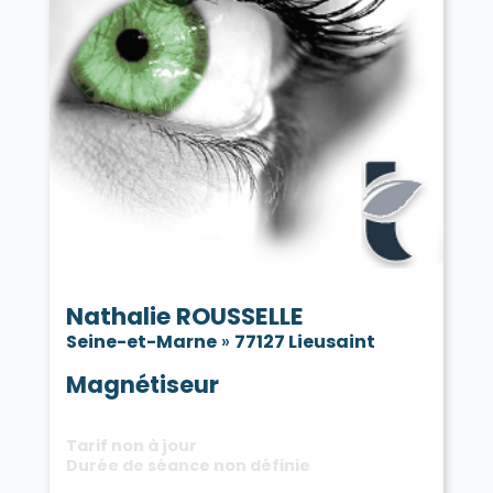
Égligny 77126
Égreville 77620
Émerainville 77184
Esbly 77450
Esmans 77940
Étrépilly 77139
Everly 77157
Évry-Grégy-sur-Yerre 77166
Faremoutiers 77515
Favières 77220
Faÿ-lès-Nemours 77167
Féricy 77133
Férolles-Attilly 77150
Ferrières-en-Brie 77164
La Ferté-Gaucher 77320
La Ferté-sous-Jouarre 77260
Flagy 77940
Fleury-en-Bière 77930
Fontainebleau 77300
Fontaine-Fourches 77480
Nathalie ROUSSELLE
Fontaine-le-Port 77590
Fontains 77370
Fontenailles 77370
Seine-et-Marne
»
77127 Lieusaint
Fontenay-Trésigny 77610
Forfry 77165
Magnétiseur
Forges 77130
Fouju 77390
Fresnes-sur-Marne 77410
Frétoy 77320
Fromont 77760
Fublaines 77470
Tarif non à jour
Garentreville 77890
Gastins 77370
Durée de séance non définie
La Genevraye 77690