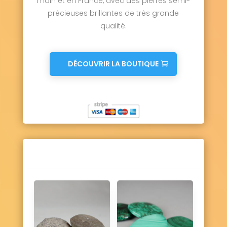
main et en France, avec des pierres semi-
Ury 77760
Ussy-sur-Marne 77260
précieuses brillantes de très grande
Vaires-sur-Marne 77360
qualité.
Valence-en-Brie 77830
Vanvillé 77370
Varennes-sur-Seine 77130
Varreddes 77910
Vaucourtois 77580
Le Vaudoué 77123
Vaudoy-en-Brie 77141
DÉCOUVRIR LA BOUTIQUE
Vaux-le-Pénil 77000
Vaux-sur-Lunain 77710
Vendrest 77440
Verdelot 77510
Verneuil-l'Étang 77390
Vernou-la-Celle-sur-Seine 77670
Vert-Saint-Denis 77240
Vieux-Champagne 77370
Vignely 77450
Villebéon 77710
Villecerf 77250
Villemaréchal 77710
Villemareuil 77470
Villemer 77250
Villenauxe-la-Petite 77480
Villeneuve-le-Comte 77174
Villeneuve-les-Bordes 77154
Villeneuve-Saint-Denis 77174
Villeneuve-sous-Dammartin 77230
Villeneuve-sur-Bellot 77510
Villenoy 77124
Villeparisis 77270
Villeroy 77410