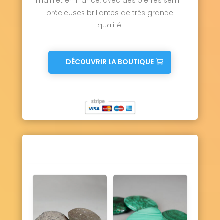
main et en France, avec des pierres semi-
Ury 77760
Ussy-sur-Marne 77260
précieuses brillantes de très grande
Vaires-sur-Marne 77360
qualité.
Valence-en-Brie 77830
Vanvillé 77370
Varennes-sur-Seine 77130
Varreddes 77910
Vaucourtois 77580
Le Vaudoué 77123
Vaudoy-en-Brie 77141
DÉCOUVRIR LA BOUTIQUE
Vaux-le-Pénil 77000
Vaux-sur-Lunain 77710
Vendrest 77440
Verdelot 77510
Verneuil-l'Étang 77390
Vernou-la-Celle-sur-Seine 77670
Vert-Saint-Denis 77240
Vieux-Champagne 77370
Vignely 77450
Villebéon 77710
Villecerf 77250
Villemaréchal 77710
Villemareuil 77470
Villemer 77250
Villenauxe-la-Petite 77480
Villeneuve-le-Comte 77174
Villeneuve-les-Bordes 77154
Villeneuve-Saint-Denis 77174
Villeneuve-sous-Dammartin 77230
Villeneuve-sur-Bellot 77510
Villenoy 77124
Villeparisis 77270
Villeroy 77410