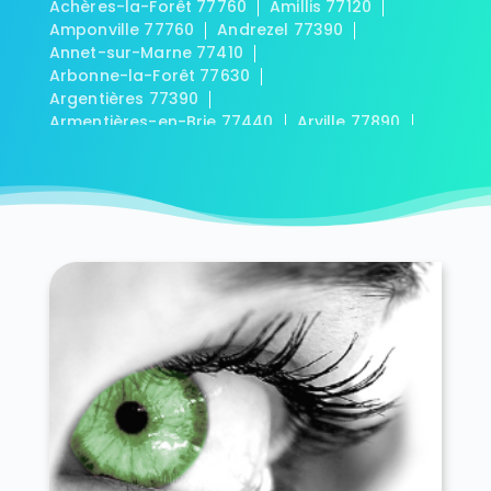
Achères-la-Forêt 77760
Amillis 77120
Amponville 77760
Andrezel 77390
Annet-sur-Marne 77410
Arbonne-la-Forêt 77630
Argentières 77390
Armentières-en-Brie 77440
Arville 77890
Aubepierre-Ozouer-le-Repos 77720
Aufferville 77570
Augers-en-Brie 77560
Aulnoy 77120
Avon 77210
Baby 77480
Bagneaux-sur-Loing 77167
Bailly-Romainvilliers 77700
Balloy 77118
Bannost-Villegagnon 77970
Barbey 77130
Barbizon 77630
Barcy 77910
Bassevelle 77750
Bazoches-lès-Bray 77118
Beauchery-Saint-Martin 77560
Beaumont-du-Gâtinais 77890
Beautheil 77120
Beauvoir 77390
Bellot 77510
Bernay-Vilbert 77540
Beton-Bazoches 77320
Bezalles 77970
Blandy 77115
Blennes 77940
Boisdon 77970
Bois-le-Roi 77590
Boissettes 77350