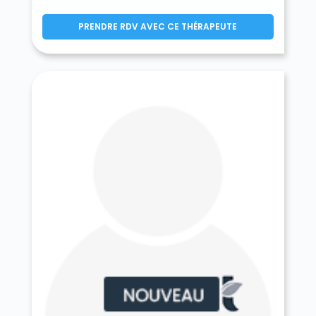
Germigny-l'Évêque 77910
Germigny-sous-Coulombs 77840
PRENDRE RDV AVEC CE THÉRAPEUTE
Gesvres-le-Chapitre 77165
Giremoutiers 77120
Gironville 77890
Gouaix 77114
Gouvernes 77400
La Grande-Paroisse 77130
Grandpuits-Bailly-Carrois 77720
Gravon 77118
Gressy 77410
Gretz-Armainvilliers 77220
Grez-sur-Loing 77880
Grisy-Suisnes 77166
Grisy-sur-Seine 77480
Guérard 77580
Guercheville 77760
Guermantes 77600
Guignes 77390
Gurcy-le-Châtel 77520
Hautefeuille 77515
La Haute-Maison 77580
Héricy 77850
Hermé 77114
Hondevilliers 77510
La Houssaye-en-Brie 77610
Ichy 77890
Isles-les-Meldeuses 77440
Isles-lès-Villenoy 77450
Iverny 77165
Jablines 77450
Jaignes 77440
Jaulnes 77480
Jossigny 77600
Jouarre 77640
Jouy-le-Châtel 77970