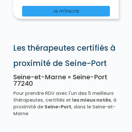
Chalautre-la-Petite 77160
Chalifert 77144
Chalmaison 77650
Chambry 77910
Je m'inscris
Chamigny 77260
Champagne-sur-Seine 77430
Champcenest 77560
Champdeuil 77390
Champeaux 77720
Champs-sur-Marne 77420
Les thérapeutes certifiés à
Changis-sur-Marne 77660
Chanteloup-en-Brie 77600
La Chapelle-Gauthier 77720
proximité de Seine-Port
La Chapelle-Iger 77540
La Chapelle-la-Reine 77760
Seine-et-Marne » Seine-Port
La Chapelle-Moutils 77320
77240
La Chapelle-Rablais 77370
La Chapelle-Saint-Sulpice 77160
Pour prendre RDV avec l'un des 5 meilleurs
Les Chapelles-Bourbon 77610
thérapeutes, certifiés et
les mieux notés
, à
Charmentray 77410
Charny 77410
proximité de
Seine-Port
, dans le Seine-et-
Chartrettes 77590
Chartronges 77320
Marne
Châteaubleau 77370
Château-Landon 77570
Le Châtelet-en-Brie 77820