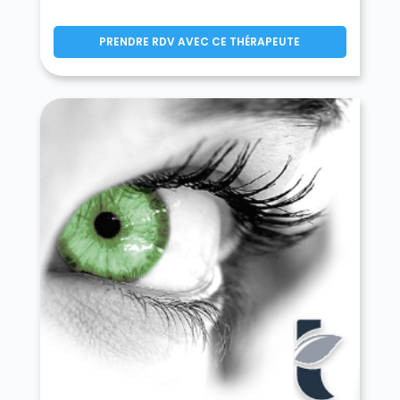
Montereau-sur-le-Jard 77950
Montévrain 77144
PRENDRE RDV AVEC CE THÉRAPEUTE
Montgé-en-Goële 77230
Monthyon 77122
Montigny-le-Guesdier 77480
Montigny-Lencoup 77520
Montigny-sur-Loing 77690
Montmachoux 77940
Montolivet 77320
Montry 77450
Moret-Loing-et-Orvanne 77250
Mormant 77720
Mortcerf 77163
Mortery 77160
Mouroux 77120
Mousseaux-lès-Bray 77480
Moussy-le-Neuf 77230
Moussy-le-Vieux 77230
Mouy-sur-Seine 77480
Nandy 77176
Nangis 77370
Nanteau-sur-Essonne 77760
Nanteau-sur-Lunain 77710
Nanteuil-lès-Meaux 77100
Nanteuil-sur-Marne 77730
Nantouillet 77230
Nemours 77140
Neufmoutiers-en-Brie 77610
Noisiel 77186
Noisy-Rudignon 77940