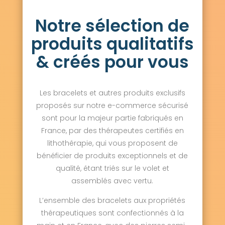
Saint-Thibault-des-Vignes 77400
Notre sélection de
Salins 77148
Sammeron 77260
Samois-sur-Seine 77920
Samoreau 77210
produits qualitatifs
Sancy 77580
Sancy-lès-Provins 77320
Savigny-le-Temple 77176
Savins 77650
& créés pour vous
Seine-Port 77240
Sept-Sorts 77260
Serris 77700
Servon 77170
Signy-Signets 77640
Sigy 77520
Les bracelets et autres produits exclusifs
Sivry-Courtry 77115
Sognolles-en-Montois 77520
proposés sur notre e-commerce sécurisé
Soignolles-en-Brie 77111
Soisy-Bouy 77650
sont pour la majeur partie fabriqués en
Solers 77111
Souppes-sur-Loing 77460
France, par des thérapeutes certifiés en
Sourdun 77171
Tancrou 77440
lithothérapie, qui vous proposent de
Thénisy 77520
Thieux 77230
bénéficier de produits exceptionnels et de
Thomery 77810
Thorigny-sur-Marne 77400
Thoury-Férottes 77940
Tigeaux 77163
qualité, étant triés sur le volet et
La Tombe 77130
Torcy 77200
assemblés avec vertu.
Touquin 77131
Tournan-en-Brie 77220
Tousson 77123
La Trétoire 77510
L’ensemble des bracelets aux propriétés
Treuzy-Levelay 77710
Trilbardou 77450
thérapeutiques sont confectionnés à la
Trilport 77470
Trocy-en-Multien 77440